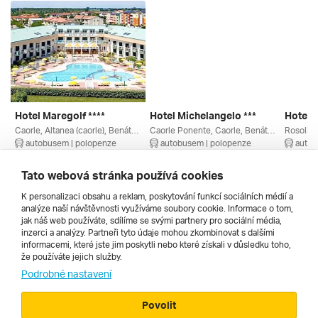
Hotel Maregolf ****
Hotel Michelangelo ***
Hotel S
Caorle, Altanea (caorle), Benátsko, Itálie
Caorle Ponente, Caorle, Benátsko, Itálie
Rosolina
autobusem | polopenze
autobusem | polopenze
autob
4. 9. – 13. 9. 2026
11. 9. – 20. 9. 2026
28. 8. –
21 660 Kč
13 240 Kč
10 360
Tato webová stránka používá cookies
K personalizaci obsahu a reklam, poskytování funkcí sociálních médií a
analýze naší návštěvnosti využíváme soubory cookie. Informace o tom,
Všechny
jak náš web používáte, sdílíme se svými partnery pro sociální média,
inzerci a analýzy. Partneři tyto údaje mohou zkombinovat s dalšími
informacemi, které jste jim poskytli nebo které získali v důsledku toho,
že používáte jejich služby.
Cestopisy
Podrobné nastavení
Povolit