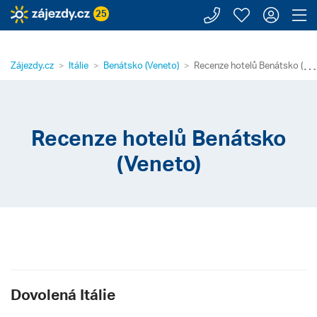
Zavolejte n
Moje záj
Přihl
Z
25
⋯
Zájezdy.cz
Itálie
Benátsko (Veneto)
Recenze hotelů Benátsko (Ve
Recenze hotelů Benátsko
(Veneto)
Dovolená Itálie