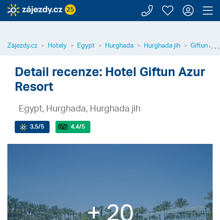
Zavolejte n
Moje záj
Přihl
Z
25
⋯
Zájezdy.cz
Hotely
Egypt
Hurghada
Hurghada jih
Giftun Azu
Detail recenze: Hotel Giftun Azur
Resort
Egypt, Hurghada, Hurghada jih
3.5
/5
4.4
/5
+ 20