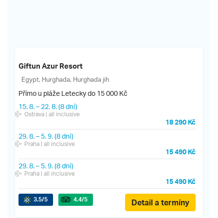
Giftun Azur Resort
Egypt, Hurghada, Hurghada jih
Přímo u pláže
Letecky do 15 000 Kč
15. 8.
–
22. 8.
(8 dní)
Ostrava
| all inclusive
18 290 Kč
29. 8.
–
5. 9.
(8 dní)
Praha
| all inclusive
15 490 Kč
29. 8.
–
5. 9.
(8 dní)
Praha
| all inclusive
15 490 Kč
3.5
/5
4.4
/5
Detail a termíny