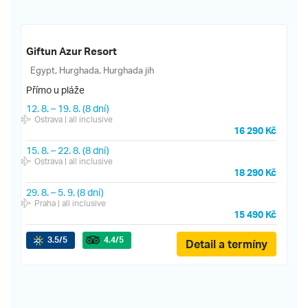
Giftun Azur Resort
Egypt, Hurghada, Hurghada jih
Přímo u pláže
12. 8.
–
19. 8.
(8 dní)
Ostrava
| all inclusive
16 290 Kč
15. 8.
–
22. 8.
(8 dní)
Ostrava
| all inclusive
18 290 Kč
29. 8.
–
5. 9.
(8 dní)
Praha
| all inclusive
15 490 Kč
3.5
/5
4.4
/5
Detail a termíny