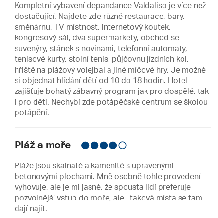
Kompletní vybavení depandance Valdaliso je více než
dostačující. Najdete zde různé restaurace, bary,
směnárnu, TV místnost, internetový koutek,
kongresový sál, dva supermarkety, obchod se
suvenýry, stánek s novinami, telefonní automaty,
tenisové kurty, stolní tenis, půjčovnu jízdních kol,
hřiště na plážový volejbal a jiné míčové hry. Je možné
si objednat hlídání dětí od 10 do 18 hodin. Hotel
zajišťuje bohatý zábavný program jak pro dospělé, tak
i pro děti. Nechybí zde potápěčské centrum se školou
potápění.
Pláž a moře
Pláže jsou skalnaté a kamenité s upravenými
betonovými plochami. Mně osobně tohle provedení
vyhovuje, ale je mi jasné, že spousta lidí preferuje
pozvolnější vstup do moře, ale i taková místa se tam
dají najít.