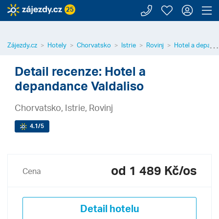
Zavolejte n
Moje záj
Přihl
Z
25
⋯
Zájezdy.cz
Hotely
Chorvatsko
Istrie
Rovinj
Hotel a depand
Detail recenze: Hotel a
depandance Valdaliso
Chorvatsko, Istrie, Rovinj
4.1
/5
od 1 489 Kč/os
Cena
Detail hotelu