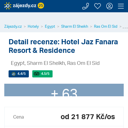
Zavolejte n
Moje záj
Přihl
Z
25
⋯
Zájezdy.cz
Hotely
Egypt
Sharm El Sheikh
Ras Om El Sid
Ja
Detail recenze: Hotel Jaz Fanara
Resort & Residence
Egypt, Sharm El Sheikh, Ras Om El Sid
4.4
/5
4.5
/5
+ 63
od 21 877 Kč/os
Cena