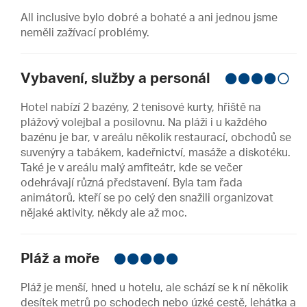
All inclusive bylo dobré a bohaté a ani jednou jsme
neměli zažívací problémy.
Vybavení, služby a personál
Hotel nabízí 2 bazény, 2 tenisové kurty, hřiště na
plážový volejbal a posilovnu. Na pláži i u každého
bazénu je bar, v areálu několik restaurací, obchodů se
suvenýry a tabákem, kadeřnictví, masáže a diskotéku.
Také je v areálu malý amfiteátr, kde se večer
odehrávají různá představení. Byla tam řada
animátorů, kteří se po celý den snažili organizovat
nějaké aktivity, někdy ale až moc.
Pláž a moře
Pláž je menší, hned u hotelu, ale schází se k ní několik
desítek metrů po schodech nebo úzké cestě, lehátka a