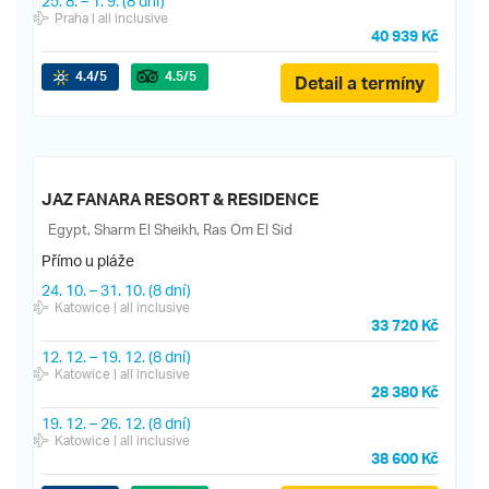
25. 8.
–
1. 9.
(8 dní)
Praha
| all inclusive
40 939 Kč
4.4
/5
4.5
/5
Detail a termíny
JAZ FANARA RESORT & RESIDENCE
Egypt, Sharm El Sheikh, Ras Om El Sid
Přímo u pláže
24. 10.
–
31. 10.
(8 dní)
Katowice
| all inclusive
33 720 Kč
12. 12.
–
19. 12.
(8 dní)
Katowice
| all inclusive
28 380 Kč
19. 12.
–
26. 12.
(8 dní)
Katowice
| all inclusive
38 600 Kč