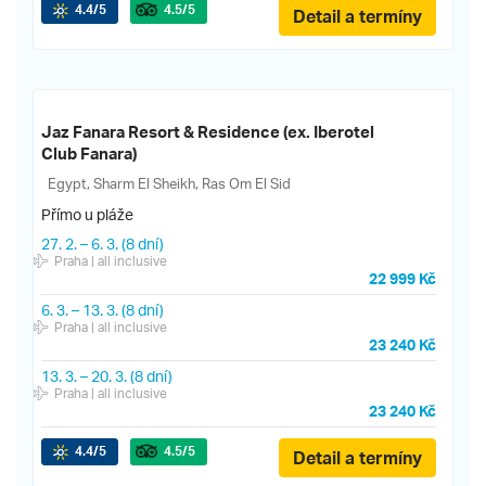
4.4
/5
4.5
/5
Detail a termíny
Jaz Fanara Resort & Residence (ex. Iberotel
Club Fanara)
Egypt, Sharm El Sheikh, Ras Om El Sid
Přímo u pláže
27. 2.
–
6. 3.
(8 dní)
Praha
| all inclusive
22 999 Kč
6. 3.
–
13. 3.
(8 dní)
Praha
| all inclusive
23 240 Kč
13. 3.
–
20. 3.
(8 dní)
Praha
| all inclusive
23 240 Kč
4.4
/5
4.5
/5
Detail a termíny