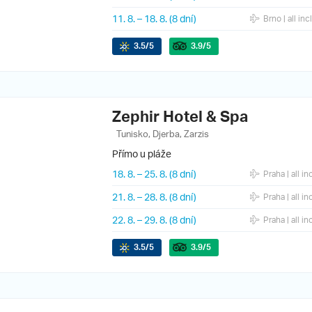
11. 8.
–
18. 8.
(8 dní)
Brno
| all inc
3.5
/5
3.9
/5
Zephir Hotel & Spa
Tunisko, Djerba, Zarzis
Přímo u pláže
18. 8.
–
25. 8.
(8 dní)
Praha
| all in
21. 8.
–
28. 8.
(8 dní)
Praha
| all in
22. 8.
–
29. 8.
(8 dní)
Praha
| all in
3.5
/5
3.9
/5