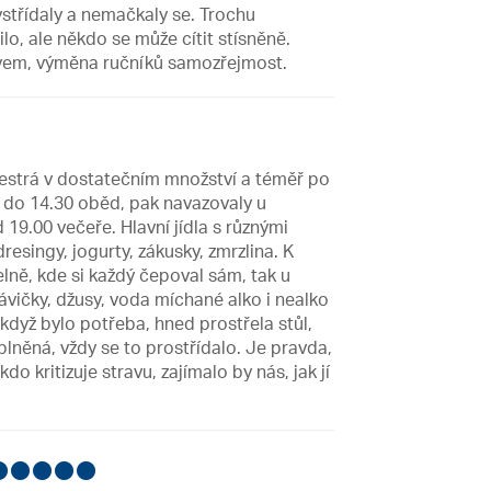
ystřídaly a nemačkaly se. Trochu
lo, ale někdo se může cítit stísněně.
avem, výměna ručníků samozřejmost.
estrá v dostatečním množství a téměř po
0 do 14.30 oběd, pak navazovaly u
 19.00 večeře. Hlavní jídla s různými
dresingy, jogurty, zákusky, zmrzlina. K
lně, kde si každý čepoval sám, tak u
kávičky, džusy, voda míchané alko i nealko
když bylo potřeba, hned prostřela stůl,
lněná, vždy se to prostřídalo. Je pravda,
o kritizuje stravu, zajímalo by nás, jak jí