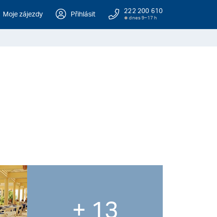
222 200 610
Moje zájezdy
Přihlásit
dnes 9–17 h
+ 13