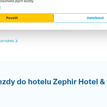
používáte jejich služby.
í
Povolit
Odmítnout
ecenze.cz ani jeho provozovatel nenese žádnou
ze hotelu
ezdy do hotelu Zephir Hotel &