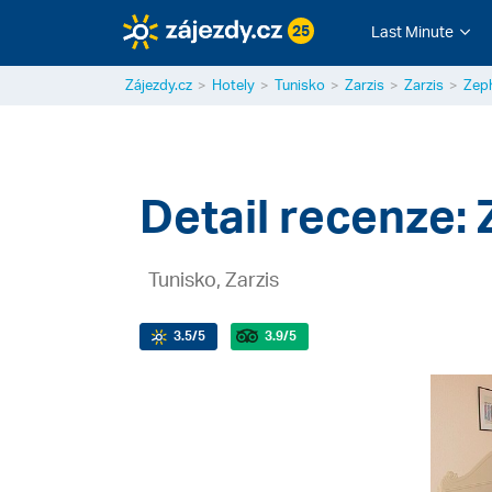
25
Last Minute
Zájezdy.cz
Hotely
Tunisko
Zarzis
Zarzis
Zeph
Detail recenze: 
Tunisko, Zarzis
3.5
/5
3.9
/5