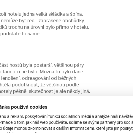
olí hotelu jedna velká skládka a špína,
 nemůže být řeč - zaprášené obchůdky,
ků trochu na úrovni bylo přímo v hotelu.
v podstatě to samé.
 část hostů byla postarší, většinou páry
í tam pro ně bylo. Možná to bylo dané
, lenošení, odreagování od běžných
 chtěla podotknout, že většinou podle
otely pěkně, skutečnost je ale někdy jiná.
nost ještě lepší než fota z nabídek
ánka používá cookies
ahu a reklam, poskytování funkcí sociálních médií a analýze naší návšt
rmace o tom, jak náš web používáte, sdílíme se svými partnery pro sociál
to údaje mohou zkombinovat s dalšími informacemi, které jste jim poskytli