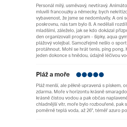
Personál milý, usměvavý, nevtíravý. Animátoři
mluvili francouzky a německy, bych nekritiz
vybavenost, že jsme se nedomluvily. A oni se
poskrovnu, nás tam bylo 8. A nedělali rozdíl 
mladšími, záleželo, jak se kdo dokázal přizp
den organizovali program - šipky, aqua gym
plážový volejbal. Samozřejmě nešlo o sport
protáhnout. Mohl se hrát tenis, ping pong
jeden dokonce s hnědou, údajně léčivou vodo
Pláž a moře
Pláž menší, ale pěkně upravená s pískem, 
zdarma. Moře v horizontu krásně smaragdové
krásně čistou vodou a pak občas naplavené 
chladnější vítr, moře bylo rozbouřené, pak se
poměrně teplá voda, až 26°, téměř azuro po