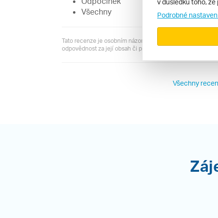
Odpočinek
v důsledku toho, že 
Všechny
Podrobné nastaven
Tato recenze je osobním názorem jejího autora a server R
odpovědnost za její obsah či pravdivost.
Všechny recen
Záj