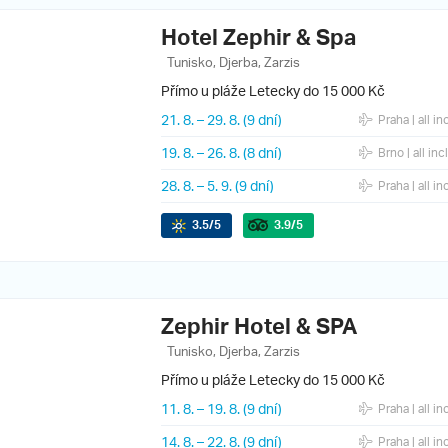
Hotel Zephir & Spa
Tunisko, Djerba, Zarzis
Přímo u pláže
Letecky do 15 000 Kč
21. 8.
–
29. 8.
(9 dní)
Praha
| all in
19. 8.
–
26. 8.
(8 dní)
Brno
| all inc
28. 8.
–
5. 9.
(9 dní)
Praha
| all in
3.5
/5
3.9
/5
Zephir Hotel & SPA
Tunisko, Djerba, Zarzis
Přímo u pláže
Letecky do 15 000 Kč
11. 8.
–
19. 8.
(9 dní)
Praha
| all in
14. 8.
–
22. 8.
(9 dní)
Praha
| all in