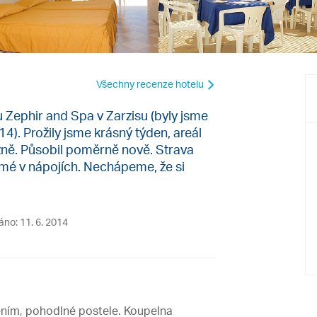
Všechny recenze hotelu
u Zephir and Spa v Zarzisu (byly jsme
). Prožily jsme krásný týden, areál
lázně. Působil poměrně nově. Strava
mé v nápojích. Nechápeme, že si
áno: 11. 6. 2014
ením, pohodlné postele. Koupelna