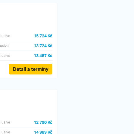
15 724 Kč
clusive
13 724 Kč
lusive
13 457 Kč
clusive
Detail a termíny
12 790 Kč
clusive
14 989 Kč
clusive