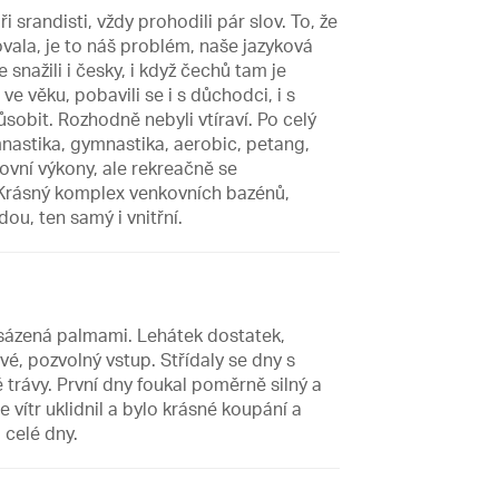
 srandisti, vždy prohodili pár slov. To, že
ovala, je to náš problém, naše jazyková
 snažili i česky, i když čechů tam je
ve věku, pobavili se i s důchodci, i s
ůsobit. Rozhodně nebyli vtíraví. Po celý
nastika, gymnastika, aerobic, petang,
ovní výkony, ale rekreačně se
. Krásný komplex venkovních bazénů,
u, ten samý i vnitřní.
osázená palmami. Lehátek dostatek,
, pozvolný vstup. Střídaly se dny s
trávy. První dny foukal poměrně silný a
 vítr uklidnil a bylo krásné koupání a
 celé dny.