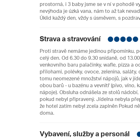
prostorná, i 3 baby jsme se v ní v pohodě v
nevýhoda je úzká vana, nám to až tak nevadi
Úklid každý den, vždy s úsměvem, s pozdr
Strava a stravování
Proti stravě nemáme jedinou připomínku, p
celý den. Od 6.30 do 9.30 snídaně, od 13.0
venkovního baru palačinky, wafle, pizza a od
přílohami, polévky, ovoce, zelenina, saláty, 
tomu neomezené množství nápojů, jak v jíde
obou barů - u bazénu a vevnitř (pivo, víno, 
nápoje). Obsluha odnášela ze stolů nádobí, 
pokud nebyl připravený. Jídelna nebyla přep
že hotel zatím nebyl zcela zaplněn Pokud někd
doma.
Vybavení, služby a personál