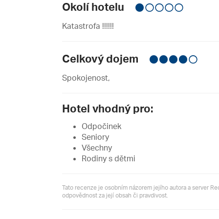
Okolí hotelu
Katastrofa !!!!!!
Celkový dojem
Spokojenost,
Hotel vhodný pro:
Odpočinek
Seniory
Všechny
Rodiny s dětmi
Tato recenze je osobním názorem jejího autora a server R
odpovědnost za její obsah či pravdivost.