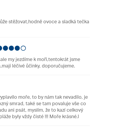
může stěžovat,hodně ovoce a sladká tečka
 ale my jezdíme k moři,tentokrát jsme
a,mají léčivé ůčinky, doporučujeme.
vyplavilo moře, to by nám tak nevadilo, je
hrozný smrad, také se tam povaluje vše co
u ani psát, myslím, že to kazí celkový
láže byly vždy čisté !!! Moře krásné.l