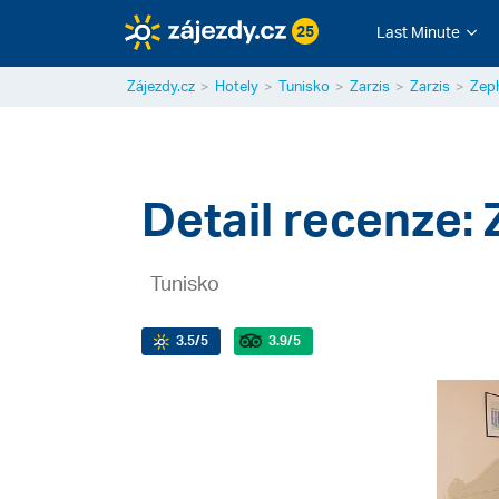
25
Last Minute
Zájezdy.cz
Hotely
Tunisko
Zarzis
Zarzis
Zeph
Detail recenze: 
Tunisko
3.5
/5
3.9
/5