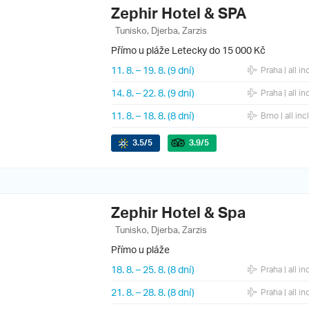
Zephir Hotel & SPA
Tunisko, Djerba, Zarzis
Přímo u pláže
Letecky do 15 000 Kč
11. 8.
–
19. 8.
(9 dní)
Praha
| all in
14. 8.
–
22. 8.
(9 dní)
Praha
| all in
11. 8.
–
18. 8.
(8 dní)
Brno
| all inc
3.5
/5
3.9
/5
Zephir Hotel & Spa
Tunisko, Djerba, Zarzis
Přímo u pláže
18. 8.
–
25. 8.
(8 dní)
Praha
| all in
21. 8.
–
28. 8.
(8 dní)
Praha
| all in