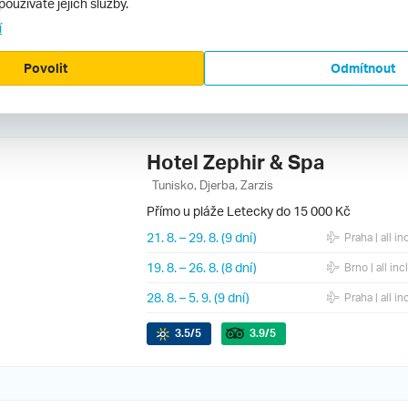
používáte jejich služby.
25. 9.
–
2. 10.
(8 dní)
Praha
| all in
í
16. 9.
–
23. 9.
(8 dní)
Ostrava
| all 
Povolit
Odmítnout
3.5
/5
3.9
/5
Hotel Zephir & Spa
Tunisko, Djerba, Zarzis
Přímo u pláže
Letecky do 15 000 Kč
21. 8.
–
29. 8.
(9 dní)
Praha
| all in
19. 8.
–
26. 8.
(8 dní)
Brno
| all inc
28. 8.
–
5. 9.
(9 dní)
Praha
| all in
3.5
/5
3.9
/5