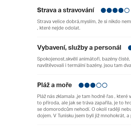
Strava a stravování
Strava velice dobrá,myslím, že si nikdo ne
, které nejde odolat.
Vybavení, služby a personál
Spokojenost,skvělí animátoři, bazény čisté,
navštěvovali i termální bazény, jsou tam dv
Pláž a moře
Pláž nás zklamala ,je tam hodně řas , které 
to příroda, ale jak se tráva zapařila, je to 
se domorodcům nehodí. O okolí raději nebud
dojem. V Tunisku jsem byli již mnohokrát, a p