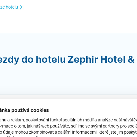
ze hotelu
ezdy do hotelu Zephir Hotel &
Zephir & Spa
ánka používá cookies
Tunisko, Djerba, Zarzis
Přímo u pláže
ahu a reklam, poskytování funkcí sociálních médií a analýze naší návšt
rmace o tom, jak náš web používáte, sdílíme se svými partnery pro sociál
2. 9.
–
9. 9.
(8 dní)
Ostrava
| all 
to údaje mohou zkombinovat s dalšími informacemi, které jste jim poskytli