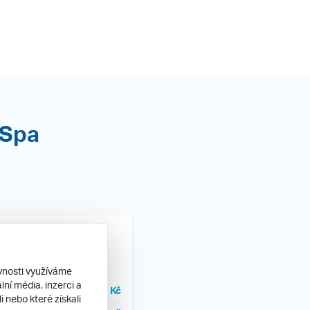
 Spa
ěvnosti využíváme
ní média, inzerci a
15 915 Kč
inclusive
 nebo které získali