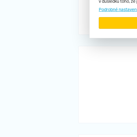
v důsledku toho, že 
Podrobné nastaven