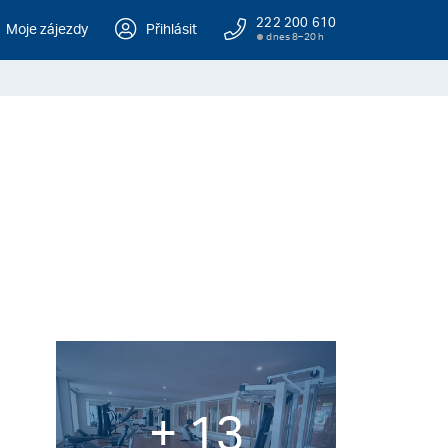
222 200 610
Moje zájezdy
Přihlásit
dnes 8–20 h
+ 13