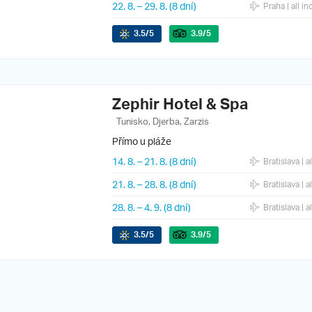
22. 8.
–
29. 8.
(8 dní)
Praha
| all in
3.5
/5
3.9
/5
Zephir Hotel & Spa
Tunisko, Djerba, Zarzis
Přímo u pláže
14. 8.
–
21. 8.
(8 dní)
Bratislava
| a
21. 8.
–
28. 8.
(8 dní)
Bratislava
| a
28. 8.
–
4. 9.
(8 dní)
Bratislava
| a
3.5
/5
3.9
/5