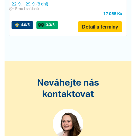
22. 9.
–
29. 9.
(8 dní)
Brno
| snídaně
17 058 Kč
4.0
/5
3.3
/5
Detail a termíny
Neváhejte nás
kontaktovat