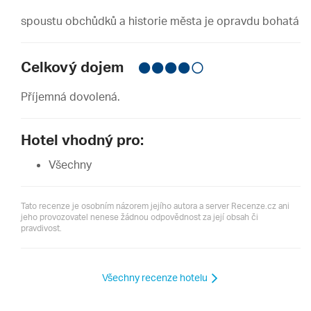
spoustu obchůdků a historie města je opravdu bohatá
Celkový dojem
Příjemná dovolená.
Hotel vhodný pro:
Všechny
Tato recenze je osobním názorem jejího autora a server Recenze.cz ani
jeho provozovatel nenese žádnou odpovědnost za její obsah či
pravdivost.
Všechny recenze hotelu