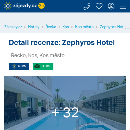
Zavolejte n
Moje záj
Přihl
Z
25
⋯
Zájezdy.cz
Hotely
Řecko
Kos
Kos město
Zephyros Hotel
Detail recenze: Zephyros Hotel
Řecko, Kos, Kos město
4.0
/5
3.3
/5
+ 32