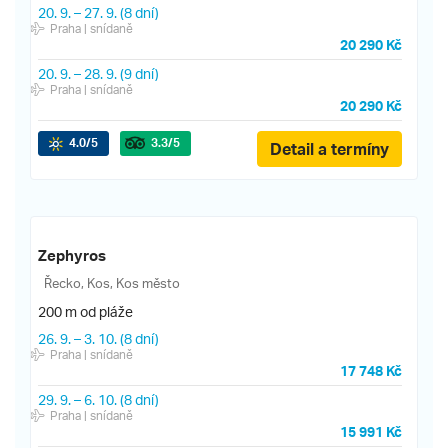
20. 9.
–
27. 9.
(8 dní)
Praha
| snídaně
20 290 Kč
20. 9.
–
28. 9.
(9 dní)
Praha
| snídaně
20 290 Kč
4.0
/5
3.3
/5
Detail a termíny
Zephyros
Řecko, Kos, Kos město
200 m od pláže
26. 9.
–
3. 10.
(8 dní)
Praha
| snídaně
17 748 Kč
29. 9.
–
6. 10.
(8 dní)
Praha
| snídaně
15 991 Kč