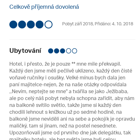
Celkově příjemná dovolená
Pobyt září 2018
,
Přidáno: 4. 10. 2018
Ubytování
Hotel, i přesto, že je pouze ** mne mile překvapil.
Každý den jsme měli pečlivě uklizeno, každý den čisté
voňavé ručníky i osušky. Velké mínus bych dala jen
paní majitelce-nejen, že na naše otázky odpovídala
,,Nevím, neptejte se mne" a tvářila se jako Ježibaba,
ale po celý náš pobyt nebyla schopna zařídit, aby nám
na balkoně svítilo světlo, takže jsme si každý den
chodili lehnout s knížkou už po sedmé hodině, na
balkoně jsme neviděli ani na sebe a pokojík je opravdu
maličký, tam si jinam, než na postel nesednete.
Upozorňovali jsme od prvního dne jak delegátku, tak
majitelku hotelu, ale bez světla jsme byli celou