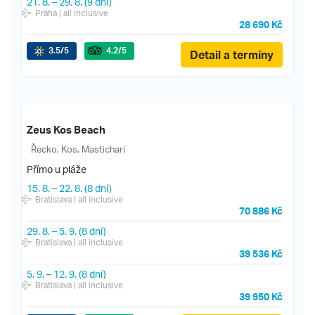
21. 8.
–
29. 8.
(9 dní)
Praha
| all inclusive
28 690 Kč
3.5
/5
4.2
/5
Detail a termíny
Zeus Kos Beach
Řecko, Kos, Mastichari
Přímo u pláže
15. 8.
–
22. 8.
(8 dní)
Bratislava
| all inclusive
70 886 Kč
29. 8.
–
5. 9.
(8 dní)
Bratislava
| all inclusive
39 536 Kč
5. 9.
–
12. 9.
(8 dní)
Bratislava
| all inclusive
39 950 Kč