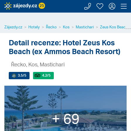
Zavolejte n
Moje záj
Přihl
Z
25
⋯
Zájezdy.cz
Hotely
Řecko
Kos
Mastichari
Zeus Kos Beach (
Detail recenze: Hotel Zeus Kos
Beach (ex Ammos Beach Resort)
Řecko, Kos, Mastichari
3.5
/5
4.2
/5
+ 69