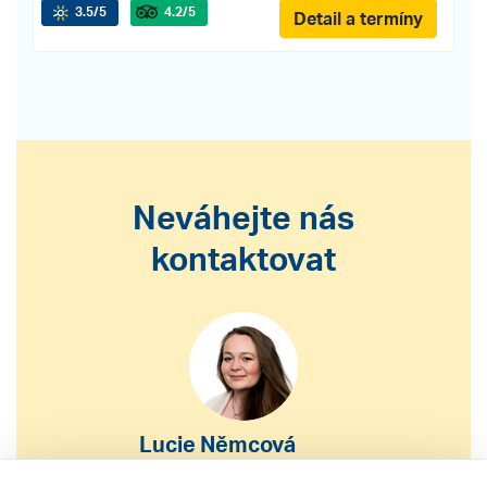
3.5
/5
4.2
/5
Detail a termíny
Neváhejte nás
kontaktovat
Lucie Němcová