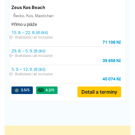
Zeus Kos Beach
Řecko, Kos, Mastichari
Přímo u pláže
15. 8.
–
22. 8.
(8 dní)
Bratislava
| all inclusive
71 106 Kč
29. 8.
–
5. 9.
(8 dní)
Bratislava
| all inclusive
39 658 Kč
5. 9.
–
12. 9.
(8 dní)
Bratislava
| all inclusive
40 074 Kč
3.5
/5
4.2
/5
Detail a termíny