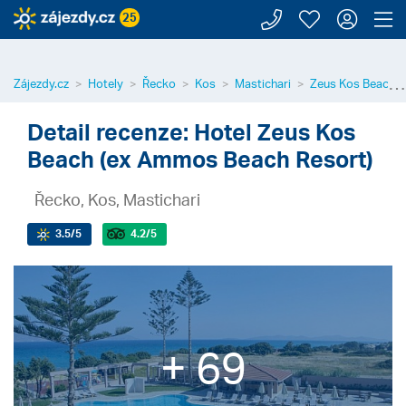
Zavolejte n
Moje záj
Přihl
Z
25
⋯
Zájezdy.cz
Hotely
Řecko
Kos
Mastichari
Zeus Kos Beach (
Detail recenze: Hotel Zeus Kos
Beach (ex Ammos Beach Resort)
Řecko, Kos, Mastichari
3.5
/5
4.2
/5
+ 69