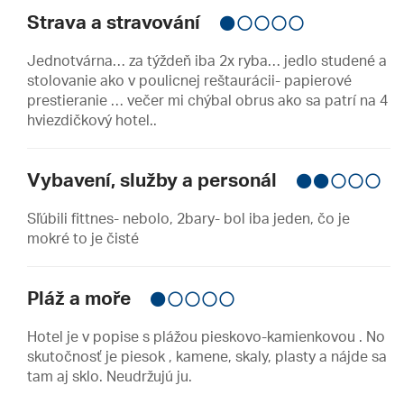
Strava a stravování
Jednotvárna… za týždeň iba 2x ryba… jedlo studené a
stolovanie ako v poulicnej reštaurácii- papierové
prestieranie … večer mi chýbal obrus ako sa patrí na 4
hviezdičkový hotel..
Vybavení, služby a personál
Sľúbili fittnes- nebolo, 2bary- bol iba jeden, čo je
mokré to je čisté
Pláž a moře
Hotel je v popise s plážou pieskovo-kamienkovou . No
skutočnosť je piesok , kamene, skaly, plasty a nájde sa
tam aj sklo. Neudržujú ju.