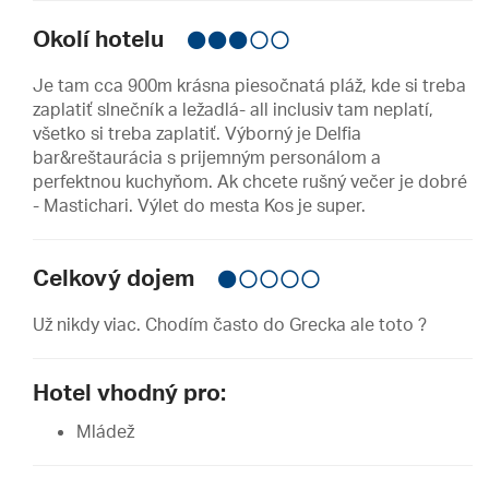
Okolí hotelu
Je tam cca 900m krásna piesočnatá pláž, kde si treba
zaplatiť slnečník a ležadlá- all inclusiv tam neplatí,
všetko si treba zaplatiť. Výborný je Delfia
bar&reštaurácia s prijemným personálom a
perfektnou kuchyňom. Ak chcete rušný večer je dobré
- Mastichari. Výlet do mesta Kos je super.
Celkový dojem
Už nikdy viac. Chodím často do Grecka ale toto ?
Hotel vhodný pro:
Mládež