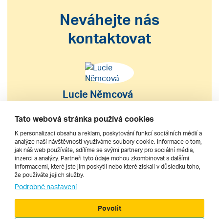
Neváhejte nás
kontaktovat
Lucie Němcová
S výběrem nebo nákupem
Tato webová stránka používá cookies
zájezdu vám pomohu
K personalizaci obsahu a reklam, poskytování funkcí sociálních médií a
analýze naší návštěvnosti využíváme soubory cookie. Informace o tom,
jak náš web používáte, sdílíme se svými partnery pro sociální média,
222 200 610
inzerci a analýzy. Partneři tyto údaje mohou zkombinovat s dalšími
informacemi, které jste jim poskytli nebo které získali v důsledku toho,
že používáte jejich služby.
dnes 9–17 h
Podrobné nastavení
Povolit