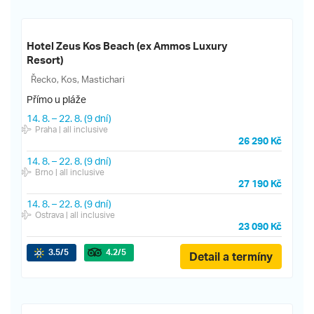
Hotel Zeus Kos Beach (ex Ammos Luxury
Resort)
Řecko, Kos, Mastichari
Přímo u pláže
14. 8.
–
22. 8.
(9 dní)
Praha
| all inclusive
26 290 Kč
14. 8.
–
22. 8.
(9 dní)
Brno
| all inclusive
27 190 Kč
14. 8.
–
22. 8.
(9 dní)
Ostrava
| all inclusive
23 090 Kč
3.5
/5
4.2
/5
Detail a termíny