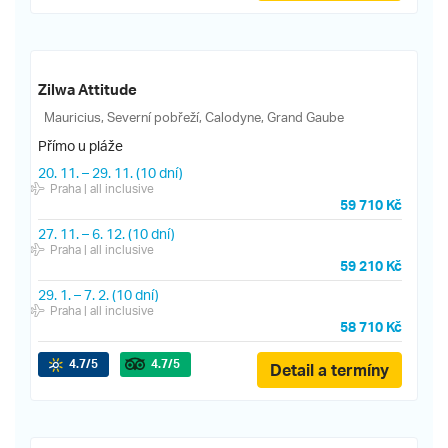
Zilwa Attitude
Mauricius, Severní pobřeží, Calodyne, Grand Gaube
Přímo u pláže
20. 11.
–
29. 11.
(10 dní)
Praha
| all inclusive
59 710 Kč
27. 11.
–
6. 12.
(10 dní)
Praha
| all inclusive
59 210 Kč
29. 1.
–
7. 2.
(10 dní)
Praha
| all inclusive
58 710 Kč
4.7
/5
4.7
/5
Detail a termíny