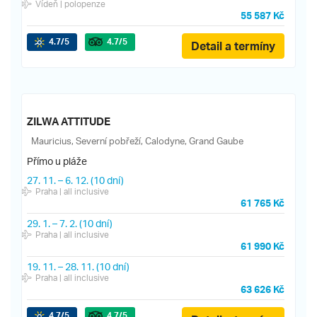
Vídeň
| polopenze
55 587 Kč
4.7
/5
4.7
/5
Detail a termíny
ZILWA ATTITUDE
Mauricius, Severní pobřeží, Calodyne, Grand Gaube
Přímo u pláže
27. 11.
–
6. 12.
(10 dní)
Praha
| all inclusive
61 765 Kč
29. 1.
–
7. 2.
(10 dní)
Praha
| all inclusive
61 990 Kč
19. 11.
–
28. 11.
(10 dní)
Praha
| all inclusive
63 626 Kč
4.7
/5
4.7
/5