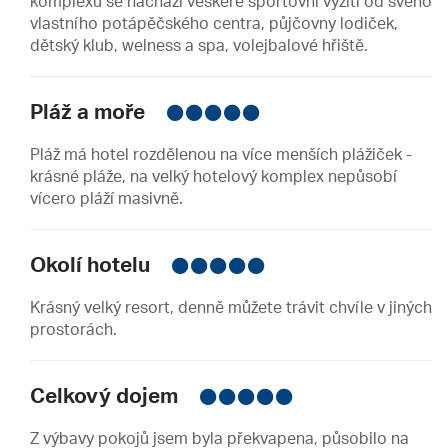
komplexu se nachází veškeré sportovní vyžití od svého
vlastního potápěčského centra, půjčovny lodiček,
dětský klub, welness a spa, volejbalové hřiště.
Pláž a moře
Pláž má hotel rozdělenou na více menších plážiček -
krásné pláže, na velký hotelový komplex nepůsobí
vícero pláží masivně.
Okolí hotelu
Krásný velký resort, denně můžete trávit chvíle v jiných
prostorách.
Celkový dojem
Z výbavy pokojů jsem byla překvapena, působilo na