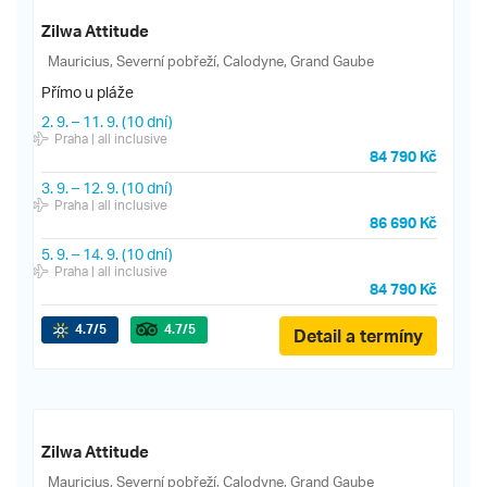
Zilwa Attitude
Mauricius, Severní pobřeží, Calodyne, Grand Gaube
Přímo u pláže
2. 9.
–
11. 9.
(10 dní)
Praha
| all inclusive
84 790 Kč
3. 9.
–
12. 9.
(10 dní)
Praha
| all inclusive
86 690 Kč
5. 9.
–
14. 9.
(10 dní)
Praha
| all inclusive
84 790 Kč
4.7
/5
4.7
/5
Detail a termíny
Zilwa Attitude
Mauricius, Severní pobřeží, Calodyne, Grand Gaube