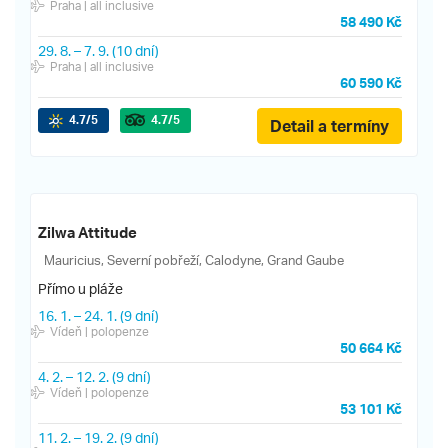
Praha
| all inclusive
58 490 Kč
29. 8.
–
7. 9.
(10 dní)
Praha
| all inclusive
60 590 Kč
4.7
/5
4.7
/5
Detail a termíny
Zilwa Attitude
Mauricius, Severní pobřeží, Calodyne, Grand Gaube
Přímo u pláže
16. 1.
–
24. 1.
(9 dní)
Vídeň
| polopenze
50 664 Kč
4. 2.
–
12. 2.
(9 dní)
Vídeň
| polopenze
53 101 Kč
11. 2.
–
19. 2.
(9 dní)