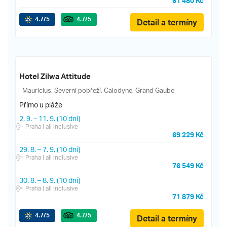
61 480 Kč
4.7
/5
4.7
/5
Detail a termíny
Hotel Zilwa Attitude
Mauricius, Severní pobřeží, Calodyne, Grand Gaube
Přímo u pláže
2. 9.
–
11. 9.
(10 dní)
Praha
| all inclusive
69 229 Kč
29. 8.
–
7. 9.
(10 dní)
Praha
| all inclusive
76 549 Kč
30. 8.
–
8. 9.
(10 dní)
Praha
| all inclusive
71 879 Kč
4.7
/5
4.7
/5
Detail a termíny