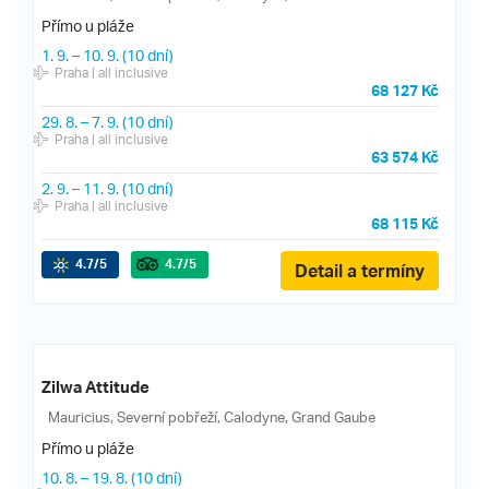
Přímo u pláže
1. 9.
–
10. 9.
(10 dní)
Praha
| all inclusive
68 127 Kč
29. 8.
–
7. 9.
(10 dní)
Praha
| all inclusive
63 574 Kč
2. 9.
–
11. 9.
(10 dní)
Praha
| all inclusive
68 115 Kč
4.7
/5
4.7
/5
Detail a termíny
Zilwa Attitude
Mauricius, Severní pobřeží, Calodyne, Grand Gaube
Přímo u pláže
10. 8.
–
19. 8.
(10 dní)