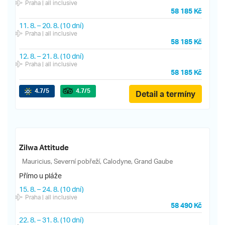
Praha
| all inclusive
58 185 Kč
11. 8.
–
20. 8.
(10 dní)
Praha
| all inclusive
58 185 Kč
12. 8.
–
21. 8.
(10 dní)
Praha
| all inclusive
58 185 Kč
4.7
/5
4.7
/5
Detail a termíny
Zilwa Attitude
Mauricius, Severní pobřeží, Calodyne, Grand Gaube
Přímo u pláže
15. 8.
–
24. 8.
(10 dní)
Praha
| all inclusive
58 490 Kč
22. 8.
–
31. 8.
(10 dní)