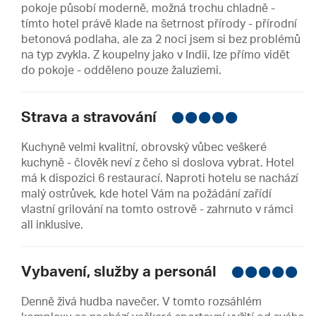
pokoje působí moderně, možná trochu chladně -
tímto hotel právě klade na šetrnost přírody - přírodní
betonová podlaha, ale za 2 noci jsem si bez problémů
na typ zvykla. Z koupelny jako v Indii, lze přímo vidět
do pokoje - odděleno pouze žaluziemi.
Strava a stravování
Kuchyně velmi kvalitní, obrovský vůbec veškeré
kuchyně - člověk neví z čeho si doslova vybrat. Hotel
má k dispozici 6 restaurací. Naproti hotelu se nachází
malý ostrůvek, kde hotel Vám na požádání zařídí
vlastní grilování na tomto ostrově - zahrnuto v rámci
all inklusive.
Vybavení, služby a personál
Denně živá hudba navečer. V tomto rozsáhlém