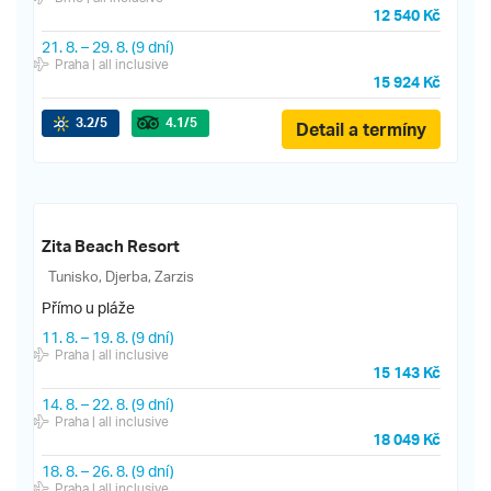
12 540 Kč
21. 8.
–
29. 8.
(9 dní)
Praha
| all inclusive
15 924 Kč
3.2
/5
4.1
/5
Detail a termíny
Zita Beach Resort
Tunisko, Djerba, Zarzis
Přímo u pláže
11. 8.
–
19. 8.
(9 dní)
Praha
| all inclusive
15 143 Kč
14. 8.
–
22. 8.
(9 dní)
Praha
| all inclusive
18 049 Kč
18. 8.
–
26. 8.
(9 dní)
Praha
| all inclusive