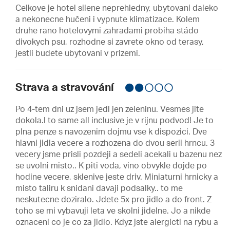
Celkove je hotel silene neprehledny, ubytovani daleko
a nekonecne hučeni i vypnute klimatizace. Kolem
druhe rano hotelovymi zahradami probiha stádo
divokych psu, rozhodne si zavrete okno od terasy,
jestli budete ubytovani v prizemi.
Strava a stravování
Po 4-tem dni uz jsem jedl jen zeleninu. Vesmes jite
dokola.l to same all inclusive je v rijnu podvod! Je to
plna penze s navozenim dojmu vse k dispozici. Dve
hlavni jidla vecere a rozhozena do dvou serii hrncu. 3
vecery jsme prisli pozdeji a sedeli acekali u bazenu nez
se uvolni misto.. K piti voda, vino obvykle dojde po
hodine vecere, sklenive jeste driv. Miniaturni hrnicky a
misto taliru k snidani davaji podsalky.. to me
neskutecne doziralo. Jdete 5x pro jidlo a do front. Z
toho se mi vybavuji leta ve skolni jidelne. Jo a nikde
oznaceni co je co za jidlo. Kdyz jste alergicti na rybu a