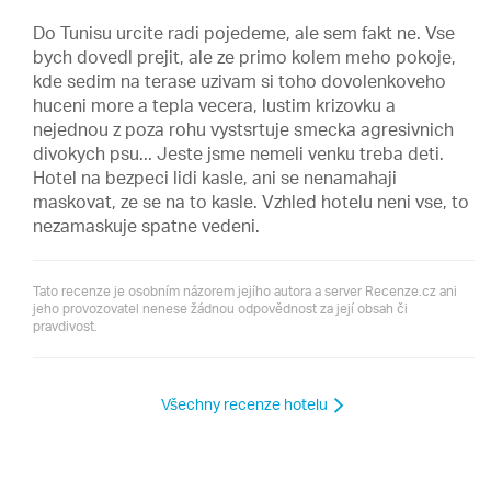
Do Tunisu urcite radi pojedeme, ale sem fakt ne. Vse
bych dovedl prejit, ale ze primo kolem meho pokoje,
kde sedim na terase uzivam si toho dovolenkoveho
huceni more a tepla vecera, lustim krizovku a
nejednou z poza rohu vystsrtuje smecka agresivnich
divokych psu... Jeste jsme nemeli venku treba deti.
Hotel na bezpeci lidi kasle, ani se nenamahaji
maskovat, ze se na to kasle. Vzhled hotelu neni vse, to
nezamaskuje spatne vedeni.
Tato recenze je osobním názorem jejího autora a server Recenze.cz ani
jeho provozovatel nenese žádnou odpovědnost za její obsah či
pravdivost.
Všechny recenze hotelu