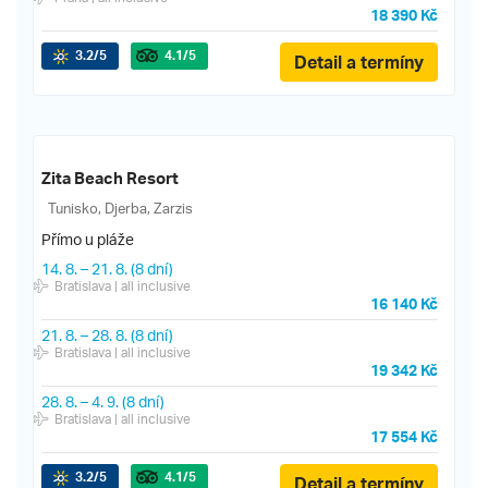
18 390 Kč
3.2
/5
4.1
/5
Detail a termíny
Zita Beach Resort
Tunisko, Djerba, Zarzis
Přímo u pláže
14. 8.
–
21. 8.
(8 dní)
Bratislava
| all inclusive
16 140 Kč
21. 8.
–
28. 8.
(8 dní)
Bratislava
| all inclusive
19 342 Kč
28. 8.
–
4. 9.
(8 dní)
Bratislava
| all inclusive
17 554 Kč
3.2
/5
4.1
/5
Detail a termíny