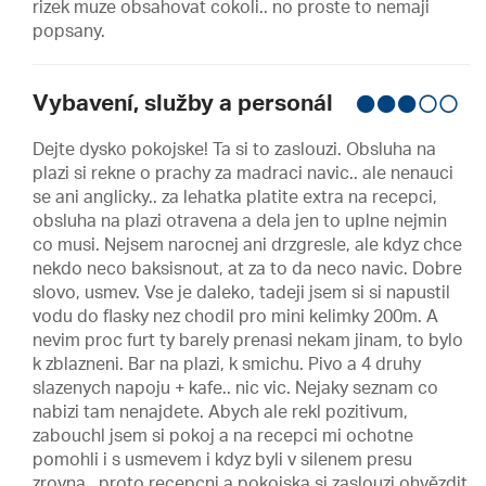
rizek muze obsahovat cokoli.. no proste to nemaji
popsany.
Vybavení, služby a personál
Dejte dysko pokojske! Ta si to zaslouzi. Obsluha na
plazi si rekne o prachy za madraci navic.. ale nenauci
se ani anglicky.. za lehatka platite extra na recepci,
obsluha na plazi otravena a dela jen to uplne nejmin
co musi. Nejsem narocnej ani drzgresle, ale kdyz chce
nekdo neco baksisnout, at za to da neco navic. Dobre
slovo, usmev. Vse je daleko, tadeji jsem si si napustil
vodu do flasky nez chodil pro mini kelimky 200m. A
nevim proc furt ty barely prenasi nekam jinam, to bylo
k zblazneni. Bar na plazi, k smichu. Pivo a 4 druhy
slazenych napoju + kafe.. nic vic. Nejaky seznam co
nabizi tam nenajdete. Abych ale rekl pozitivum,
zabouchl jsem si pokoj a na recepci mi ochotne
pomohli i s usmevem i kdyz byli v silenem presu
zrovna.. proto recepcni a pokojska si zaslouzi ohvězdit