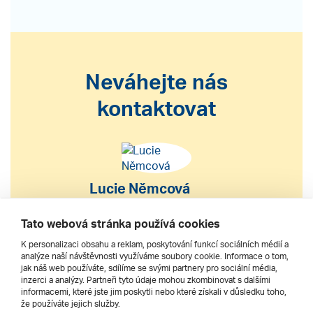
Neváhejte nás
kontaktovat
Lucie Němcová
S výběrem nebo nákupem
Tato webová stránka používá cookies
zájezdu vám pomohu
K personalizaci obsahu a reklam, poskytování funkcí sociálních médií a
analýze naší návštěvnosti využíváme soubory cookie. Informace o tom,
jak náš web používáte, sdílíme se svými partnery pro sociální média,
222 200 610
inzerci a analýzy. Partneři tyto údaje mohou zkombinovat s dalšími
informacemi, které jste jim poskytli nebo které získali v důsledku toho,
že používáte jejich služby.
dnes 9–17 h