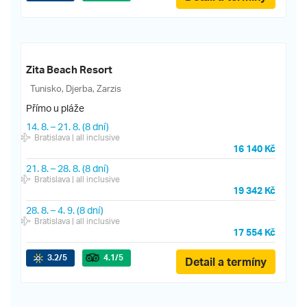
Zita Beach Resort
Tunisko, Djerba, Zarzis
Přímo u pláže
14. 8.
–
21. 8.
(8 dní)
Bratislava
| all inclusive
16 140 Kč
21. 8.
–
28. 8.
(8 dní)
Bratislava
| all inclusive
19 342 Kč
28. 8.
–
4. 9.
(8 dní)
Bratislava
| all inclusive
17 554 Kč
3.2
/5
4.1
/5
Detail a termíny