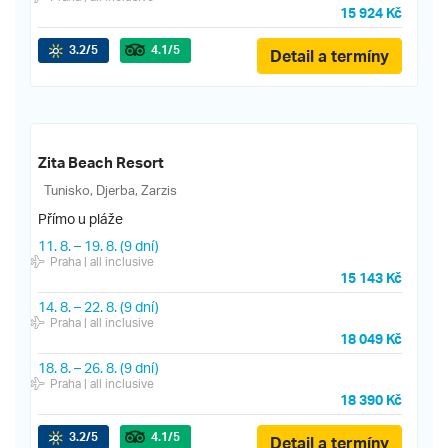
15 924 Kč
3.2
/5
4.1
/5
Detail a termíny
Zita Beach Resort
Tunisko, Djerba, Zarzis
Přímo u pláže
11. 8.
–
19. 8.
(9 dní)
Praha
| all inclusive
15 143 Kč
14. 8.
–
22. 8.
(9 dní)
Praha
| all inclusive
18 049 Kč
18. 8.
–
26. 8.
(9 dní)
Praha
| all inclusive
18 390 Kč
3.2
/5
4.1
/5
Detail a termíny