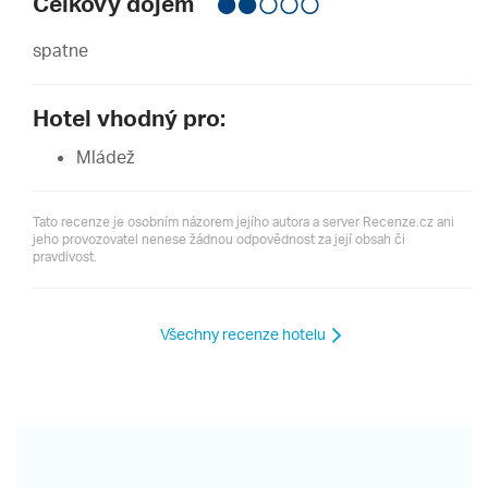
Celkový dojem
spatne
Hotel vhodný pro:
Mládež
Tato recenze je osobním názorem jejího autora a server Recenze.cz ani
jeho provozovatel nenese žádnou odpovědnost za její obsah či
pravdivost.
Všechny recenze hotelu