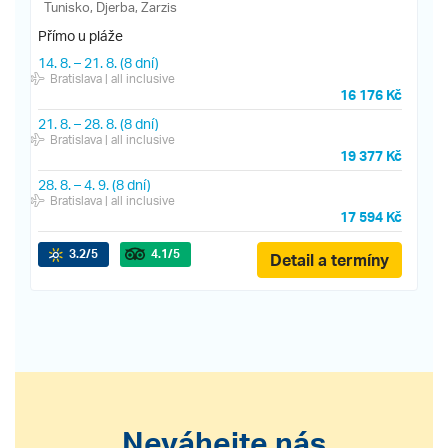
Tunisko, Djerba, Zarzis
Přímo u pláže
14. 8.
–
21. 8.
(8 dní)
Bratislava
| all inclusive
16 176 Kč
21. 8.
–
28. 8.
(8 dní)
Bratislava
| all inclusive
19 377 Kč
28. 8.
–
4. 9.
(8 dní)
Bratislava
| all inclusive
17 594 Kč
3.2
/5
4.1
/5
Detail a termíny
Neváhejte nás