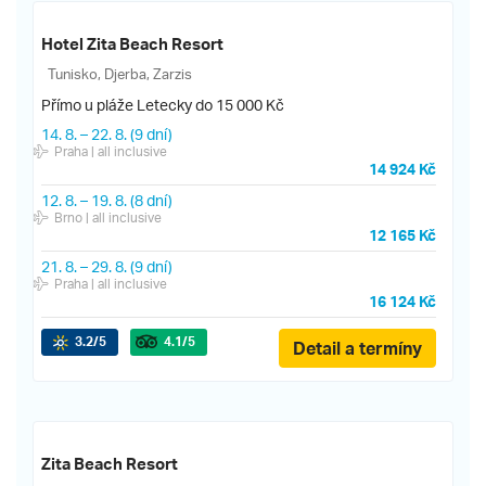
Hotel Zita Beach Resort
Tunisko, Djerba, Zarzis
Přímo u pláže
Letecky do 15 000 Kč
14. 8.
–
22. 8.
(9 dní)
Praha
| all inclusive
14 924 Kč
12. 8.
–
19. 8.
(8 dní)
Brno
| all inclusive
12 165 Kč
21. 8.
–
29. 8.
(9 dní)
Praha
| all inclusive
16 124 Kč
3.2
/5
4.1
/5
Detail a termíny
Zita Beach Resort