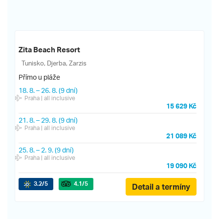
Zita Beach Resort
Tunisko, Djerba, Zarzis
Přímo u pláže
18. 8.
–
26. 8.
(9 dní)
Praha
| all inclusive
15 629 Kč
21. 8.
–
29. 8.
(9 dní)
Praha
| all inclusive
21 089 Kč
25. 8.
–
2. 9.
(9 dní)
Praha
| all inclusive
19 090 Kč
3.2
/5
4.1
/5
Detail a termíny