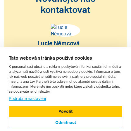
kontaktovat
Lucie Němcová
S výběrem nebo nákupem
Tato webová stránka používá cookies
zájezdu vám pomohu
K personalizaci obsahu a reklam, poskytování funkcí sociálních médií a
analýze naší návštěvnosti využíváme soubory cookie. Informace o tom,
jak náš web používáte, sdílíme se svými partnery pro sociální média,
222 200 610
inzerci a analýzy. Partneři tyto údaje mohou zkombinovat s dalšími
informacemi, které jste jim poskytli nebo které získali v důsledku toho,
že používáte jejich služby.
dnes 10–18 h
Podrobné nastavení
Povolit
Odmítnout
© 2000 - 2026, Zájezdy.cz