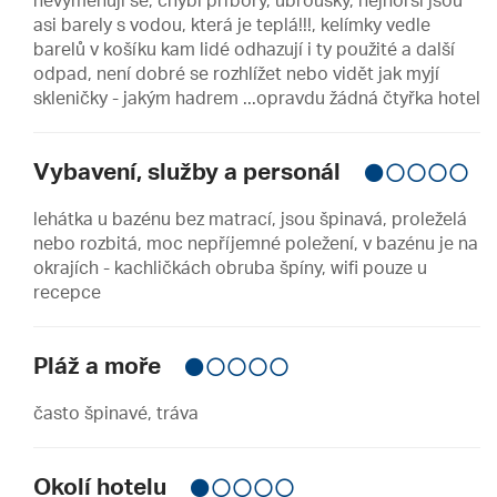
nevyměňují se, chybí příbory, ubrousky, nejhorší jsou
asi barely s vodou, která je teplá!!!, kelímky vedle
barelů v košíku kam lidé odhazují i ty použité a další
odpad, není dobré se rozhlížet nebo vidět jak myjí
skleničky - jakým hadrem ...opravdu žádná čtyřka hotel
Vybavení, služby a personál
lehátka u bazénu bez matrací, jsou špinavá, proleželá
nebo rozbitá, moc nepříjemné poležení, v bazénu je na
okrajích - kachličkách obruba špíny, wifi pouze u
recepce
Pláž a moře
často špinavé, tráva
Okolí hotelu