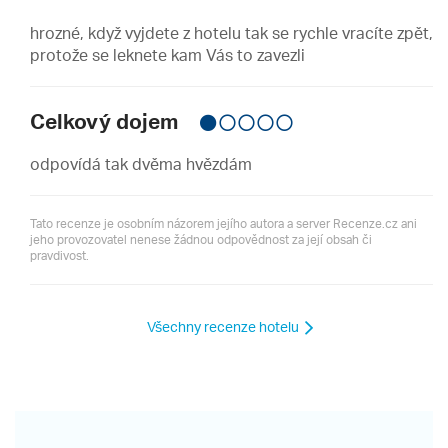
hrozné, když vyjdete z hotelu tak se rychle vracíte zpět,
protože se leknete kam Vás to zavezli
Celkový dojem
odpovídá tak dvěma hvězdám
Tato recenze je osobním názorem jejího autora a server Recenze.cz ani
jeho provozovatel nenese žádnou odpovědnost za její obsah či
pravdivost.
Všechny recenze hotelu