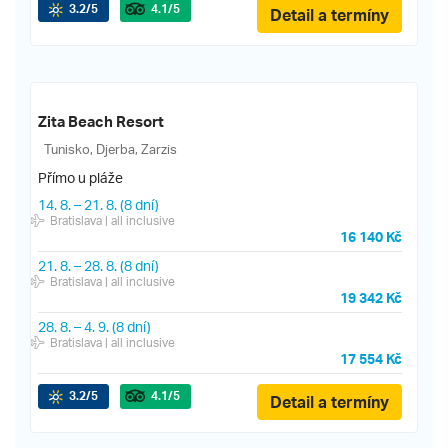
3.2
/5
4.1
/5
Detail a termíny
Zita Beach Resort
Tunisko, Djerba, Zarzis
Přímo u pláže
14. 8.
–
21. 8.
(8 dní)
Bratislava
| all inclusive
16 140 Kč
21. 8.
–
28. 8.
(8 dní)
Bratislava
| all inclusive
19 342 Kč
28. 8.
–
4. 9.
(8 dní)
Bratislava
| all inclusive
17 554 Kč
3.2
/5
4.1
/5
Detail a termíny