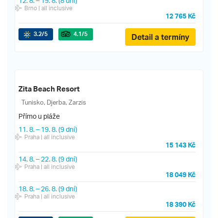
12. 8.
–
19. 8.
(8 dní)
Brno
| all inclusive
12 765 Kč
3.2
/5
4.1
/5
Detail a termíny
Zita Beach Resort
Tunisko, Djerba, Zarzis
Přímo u pláže
11. 8.
–
19. 8.
(9 dní)
Praha
| all inclusive
15 143 Kč
14. 8.
–
22. 8.
(9 dní)
Praha
| all inclusive
18 049 Kč
18. 8.
–
26. 8.
(9 dní)
Praha
| all inclusive
18 390 Kč