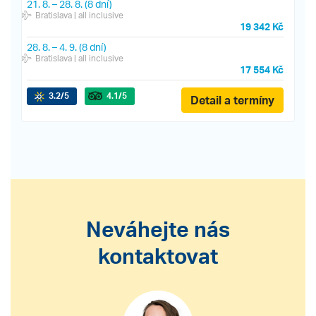
21. 8.
–
28. 8.
(8 dní)
Bratislava
| all inclusive
19 342 Kč
28. 8.
–
4. 9.
(8 dní)
Bratislava
| all inclusive
17 554 Kč
3.2
/5
4.1
/5
Detail a termíny
Neváhejte nás
kontaktovat