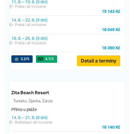
11. 8.
–
19. 8.
(9 dní)
Praha
| all inclusive
15 143 Kč
14. 8.
–
22. 8.
(9 dní)
Praha
| all inclusive
18 049 Kč
18. 8.
–
26. 8.
(9 dní)
Praha
| all inclusive
18 390 Kč
3.2
/5
4.1
/5
Detail a termíny
Zita Beach Resort
Tunisko, Djerba, Zarzis
Přímo u pláže
14. 8.
–
21. 8.
(8 dní)
Bratislava
| all inclusive
16 140 Kč