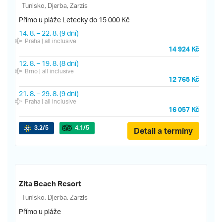
Tunisko, Djerba, Zarzis
Přímo u pláže
Letecky do 15 000 Kč
14. 8.
–
22. 8.
(9 dní)
Praha
| all inclusive
14 924 Kč
12. 8.
–
19. 8.
(8 dní)
Brno
| all inclusive
12 765 Kč
21. 8.
–
29. 8.
(9 dní)
Praha
| all inclusive
16 057 Kč
3.2
/5
4.1
/5
Detail a termíny
Zita Beach Resort
Tunisko, Djerba, Zarzis
Přímo u pláže