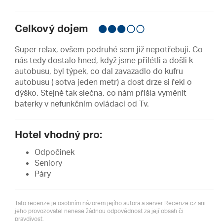
Celkový dojem
Super relax, ovšem podruhé sem již nepotřebuji. Co
nás tedy dostalo hned, když jsme přilétli a došli k
autobusu, byl týpek, co dal zavazadlo do kufru
autobusu ( sotva jeden metr) a dost drze si řekl o
dýško. Stejně tak slečna, co nám přišla vyměnit
baterky v nefunkčním ovládaci od Tv.
Hotel vhodný pro:
Odpočinek
Seniory
Páry
Tato recenze je osobním názorem jejího autora a server Recenze.cz ani
jeho provozovatel nenese žádnou odpovědnost za její obsah či
pravdivost.