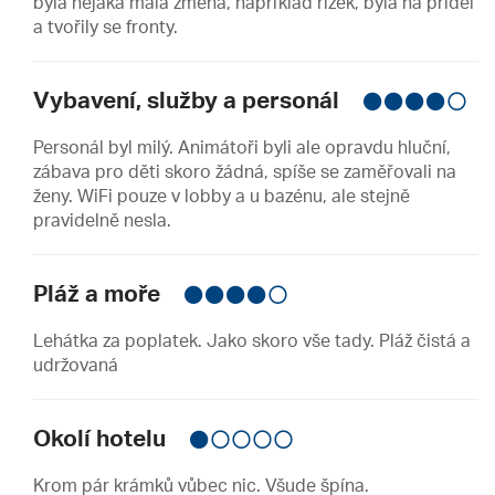
byla nějaká malá změna, například řízek, byla na příděl
a tvořily se fronty.
Vybavení, služby a personál
Personál byl milý. Animátoři byli ale opravdu hluční,
zábava pro děti skoro žádná, spíše se zaměřovali na
ženy. WiFi pouze v lobby a u bazénu, ale stejně
pravidelně nesla.
Pláž a moře
Lehátka za poplatek. Jako skoro vše tady. Pláž čistá a
udržovaná
Okolí hotelu
Krom pár krámků vůbec nic. Všude špína.