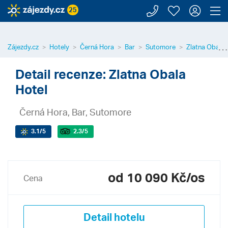
Zavolejte n
Moje záj
Přihl
Z
25
⋯
Zájezdy.cz
Hotely
Černá Hora
Bar
Sutomore
Zlatna Obala 
Detail recenze: Zlatna Obala
Hotel
Černá Hora, Bar, Sutomore
3.1
/5
2.3
/5
od 10 090 Kč/os
Cena
Detail hotelu