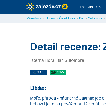
25
Last Minute
Zájezdy.cz
Hotely
Černá Hora
Bar
Sutomore
Detail recenze: 
Černá Hora, Bar, Sutomore
3.1
/5
2.3
/5
Dáša:
Moře, příroda - nádherné Jakmile jde o v
bohužel je to na pováženou. Delegáti n