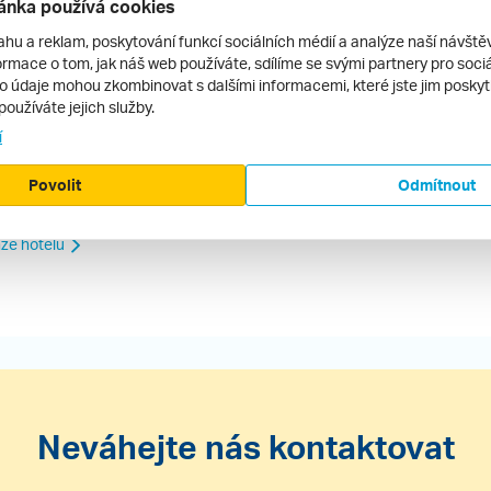
ánka používá cookies
obě prázdnin, jsme pochopili, že je rozdíl
ahu a reklam, poskytování funkcí sociálních médií a analýze naší návšt
prázdninovém pobytu stravování celkem
rmace o tom, jak náš web používáte, sdílíme se svými partnery pro sociál
ovky a personálu neférové podmínky.
to údaje mohou zkombinovat s dalšími informacemi, které jste jim poskytli
používáte jejich služby.
í
ecenze.cz ani jeho provozovatel nenese žádnou
Povolit
Odmítnout
ze hotelu
Neváhejte nás kontaktovat