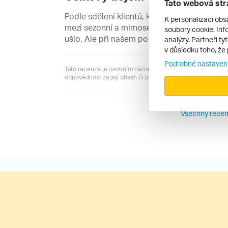
Tato webová str
Podle sdělení klientů, kteří byli v areálu v d
K personalizaci obs
mezi sezonní a mimosezonní pobyt. Prý v 
soubory cookie. Info
ušlo. Ale při našem pobytu to byly od cest
analýzy. Partneři ty
v důsledku toho, že 
Podrobné nastaven
Tato recenze je osobním názorem jejího autora a server R
odpovědnost za její obsah či pravdivost.
Všechny recen