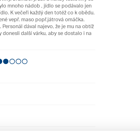
bylo mnoho nádob , jídlo se podávalo jen
ídlo. K večeři každý den totéž co k obědu.
né vepř. maso popř.játrová omáčka.
Personál dával najevo, že je mu na obtíž
 donesli další várku, aby se dostalo i na