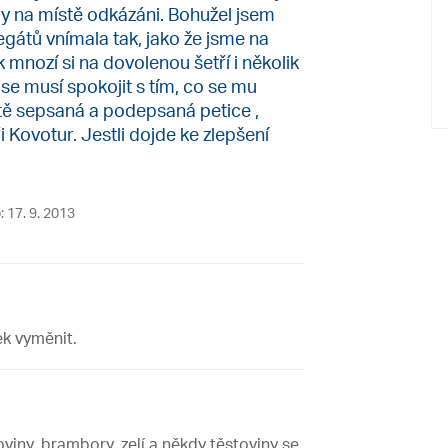
užby na místě odkázáni. Bohužel jsem
átů vnímala tak, jako že jsme na
 mnozí si na dovolenou šetří i několik
ý se musí spokojit s tím, co se mu
tě sepsaná a podepsaná petice ,
 Kovotur. Jestli dojde ke zlepšení
: 17. 9. 2013
k vyměnit.
iny, brambory, zelí a někdy těstoviny se