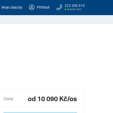
222 200 610
Moje zájezdy
Přihlásit
dnes 8–20 h
od 10 090 Kč/os
Cena