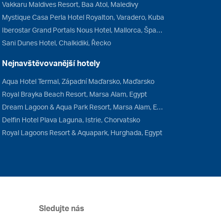
Vakkaru Maldives Resort, Baa Atol, Maledivy
Mystique Casa Perla Hotel Royalton, Varadero, Kuba
Iberostar Grand Portals Nous Hotel, Mallorca, Španělsko
Sani Dunes Hotel, Chalkidiki, Řecko
Nejnavštěvovanější hotely
Aqua Hotel Termal, Západní Maďarsko, Maďarsko
Royal Brayka Beach Resort, Marsa Alam, Egypt
Dream Lagoon & Aqua Park Resort, Marsa Alam, Egypt
Delfin Hotel Plava Laguna, Istrie, Chorvatsko
Royal Lagoons Resort & Aquapark, Hurghada, Egypt
Sledujte nás