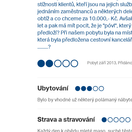
stížnosti klientů, kteří jsou na jejich sl
jednáním zaměstnanců a některých deleg
obtíž a co chceme za 10.000,- Kč. Avšak
let a pak má mít pocit, že je "póvl", kter
předloží? Při našem pobytu byla na mís
která byla předložena cestovní kanceláři
.........?
Pobyt září 2013
,
Přidáno
Ubytování
Bylo by vhodné už některý polámaný nábyte
Strava a stravování
Každý den k obědu mleté maso, suché těstov