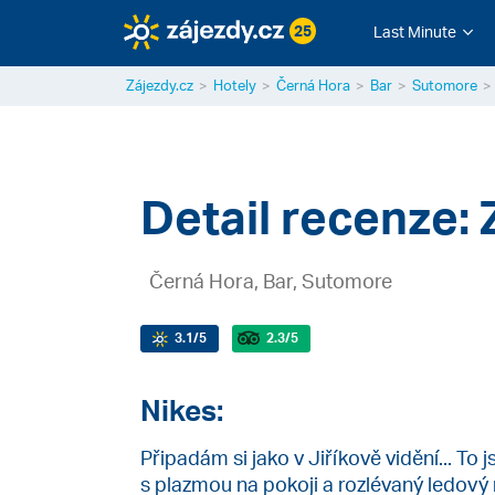
25
Last Minute
Zájezdy.cz
Hotely
Černá Hora
Bar
Sutomore
Detail recenze: 
Černá Hora, Bar, Sutomore
3.1
/5
2.3
/5
Nikes:
Připadám si jako v Jiříkově vidění... To j
s plazmou na pokoji a rozlévaný ledový