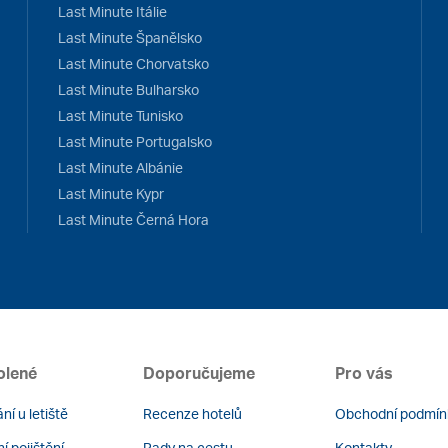
Last Minute Itálie
Last Minute Španělsko
Last Minute Chorvatsko
Last Minute Bulharsko
Last Minute Tunisko
Last Minute Portugalsko
Last Minute Albánie
Last Minute Kypr
Last Minute Černá Hora
olené
Doporučujeme
Pro vás
ní u letiště
Recenze hotelů
Obchodní podmín
í pojištění
Rady na cestu
Kontakty