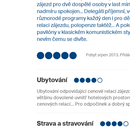
zájezd pro dvě dospělé osoby v last min
nadmíru spokojen... Delegáti příjemní, ve
různorodé programy každý den i pro dět
relaci zájezdu, polopenze taktéž... A po
pavilóny v klasickém komunistickém styl
nevím čemu se divíte.
Pobyt srpen 2013
,
Přidá
Ubytování
Ubytování odpovídající cenové relaci zájezd
většinu dovolené uvnitř hotelových prostor
cenových relací... Pro odpočinek a dobrý sp
Strava a stravování