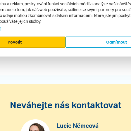
ahu a reklam, poskytování funkcí sociálních médií a analýze naší návšt
rmace o tom, jak náš web používáte, sdílíme se svými partnery pro sociál
to údaje mohou zkombinovat s dalšími informacemi, které jste jim poskytli
používáte jejich služby.
ecenze.cz ani jeho provozovatel nenese žádnou
í
Povolit
Odmítnout
ze hotelu
Neváhejte nás kontaktovat
Lucie Němcová