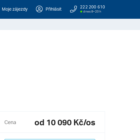
222 200 610
Moje zájezdy
Přihlásit
dnes 8–20 h
od 10 090 Kč/os
Cena