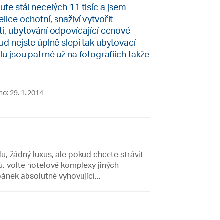
ute stál necelých 11 tisíc a jsem
lice ochotní, snaživí vytvořit
i, ubytování odpovídající cenové
kud nejste úplně slepí tak ubytovací
u jsou patrné už na fotografiích takže
no: 29. 1. 2014
u, žádný luxus, ale pokud chcete strávit
ů, volte hotelové komplexy jiných
ánek absolutně vyhovující...