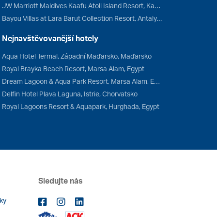
JW Marriott Maldives Kaafu Atoll Island Resort, Kaafu Atol, Maledivy
Bayou Villas at Lara Barut Collection Resort, Antalya, Turecko
Nejnavštěvovanější hotely
Aqua Hotel Termal, Západní Maďarsko, Maďarsko
Royal Brayka Beach Resort, Marsa Alam, Egypt
Dream Lagoon & Aqua Park Resort, Marsa Alam, Egypt
Delfin Hotel Plava Laguna, Istrie, Chorvatsko
Royal Lagoons Resort & Aquapark, Hurghada, Egypt
Sledujte nás
ky