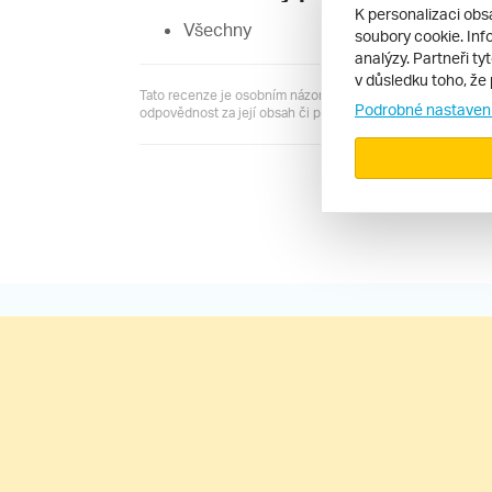
K personalizaci obs
Všechny
soubory cookie. Info
analýzy. Partneři ty
v důsledku toho, že 
Tato recenze je osobním názorem jejího autora a server R
Podrobné nastaven
odpovědnost za její obsah či pravdivost.
Všechny recen