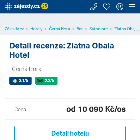
Zavolejte n
Moje záj
Přihl
Z
25
⋯
Zájezdy.cz
Hotely
Černá Hora
Bar
Sutomore
Zlatna Obala 
Detail recenze: Zlatna Obala
Hotel
Černá Hora
3.1
/5
2.3
/5
od 10 090 Kč/os
Cena
Detail hotelu