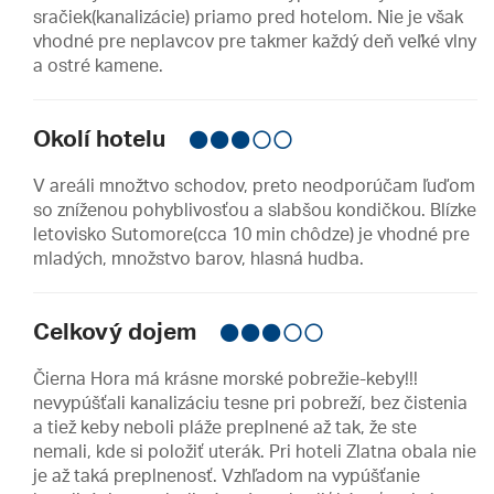
sračiek(kanalizácie) priamo pred hotelom. Nie je však
vhodné pre neplavcov pre takmer každý deň veľké vlny
a ostré kamene.
Okolí hotelu
V areáli množtvo schodov, preto neodporúčam ľuďom
so zníženou pohyblivosťou a slabšou kondičkou. Blízke
letovisko Sutomore(cca 10 min chôdze) je vhodné pre
mladých, množstvo barov, hlasná hudba.
Celkový dojem
Čierna Hora má krásne morské pobrežie-keby!!!
nevypúšťali kanalizáciu tesne pri pobreží, bez čistenia
a tiež keby neboli pláže preplnené až tak, že ste
nemali, kde si položiť uterák. Pri hoteli Zlatna obala nie
je až taká preplnenosť. Vzhľadom na vypúšťanie