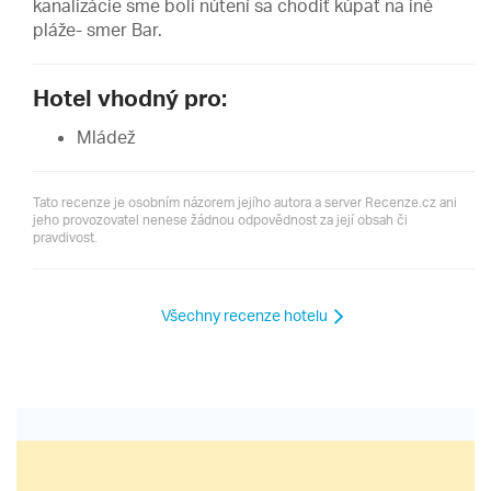
kanalizácie sme boli nútení sa chodiť kúpať na iné
pláže- smer Bar.
Hotel vhodný pro:
Mládež
Tato recenze je osobním názorem jejího autora a server Recenze.cz ani
jeho provozovatel nenese žádnou odpovědnost za její obsah či
pravdivost.
Všechny recenze hotelu