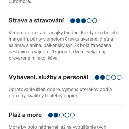
Sutomore.
Strava a stravování
Večere dobré, ale raňajky biedne. Každý deň tie isté:
margarin, párky v umelom črevku uvarené, dietna
saláma, slanina, balkánsky syr, 2x bola zapečená
cestovina s vajcom, 1x jogurt, džem, veka, čaj,
prevarené mlieko, káva.
Vybavení, služby a personál
Upratovanie izieb dobré, výmena uterákov podľa
potreby, kvalitný toaletný papier.
Pláž a moře
More by bolo nádherné, až na vypúšťanie tých