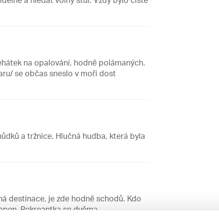
jídelně a hledat volný stůl. Vždy bylo čistě
lehátek na opalování, hodně polámaných.
aru/ se občas sneslo v moři dost
ků a tržnice. Hlučná hudba, která byla
ná destinace, je zde hodně schodů. Kdo
vapen. Rekreantka se dvěma