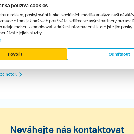
oblém se po areálu pohybovat.
ánka používá cookies
ahu a reklam, poskytování funkcí sociálních médií a analýze naší návšt
rmace o tom, jak náš web používáte, sdílíme se svými partnery pro sociál
to údaje mohou zkombinovat s dalšími informacemi, které jste jim poskytli
používáte jejich služby.
í
ecenze.cz ani jeho provozovatel nenese žádnou
Povolit
Odmítnout
ze hotelu
Neváhejte nás kontaktovat