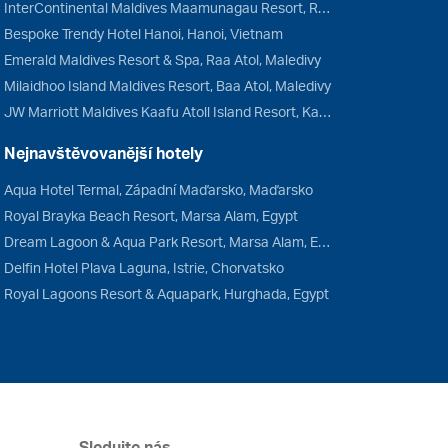
InterContinental Maldives Maamunagau Resort, Raa Atol, Maledivy
Bespoke Trendy Hotel Hanoi, Hanoi, Vietnam
Emerald Maldives Resort & Spa, Raa Atol, Maledivy
Milaidhoo Island Maldives Resort, Baa Atol, Maledivy
JW Marriott Maldives Kaafu Atoll Island Resort, Kaafu Atol, Maledivy
Nejnavštěvovanější hotely
Aqua Hotel Termal, Západní Maďarsko, Maďarsko
Royal Brayka Beach Resort, Marsa Alam, Egypt
Dream Lagoon & Aqua Park Resort, Marsa Alam, Egypt
Delfin Hotel Plava Laguna, Istrie, Chorvatsko
Royal Lagoons Resort & Aquapark, Hurghada, Egypt
Sledujte nás