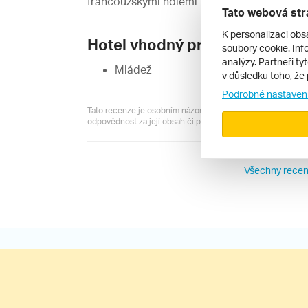
francouzskými holemi měla určitě velký pr
Tato webová str
K personalizaci obs
Hotel vhodný pro:
soubory cookie. Info
analýzy. Partneři ty
Mládež
v důsledku toho, že 
Podrobné nastaven
Tato recenze je osobním názorem jejího autora a server R
odpovědnost za její obsah či pravdivost.
Všechny recen