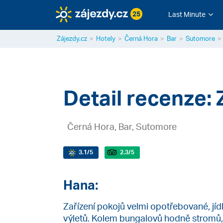
25
Last Minute
Zájezdy.cz
Hotely
Černá Hora
Bar
Sutomore
Detail recenze: 
Černá Hora, Bar, Sutomore
3.1
/5
2.3
/5
Hana:
Zařízení pokojů velmi opotřebované, jídl
výletů. Kolem bungalovů hodně stromů, 