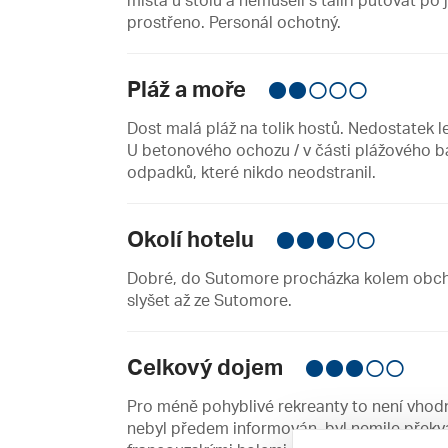
místa u stolu a nemuseli s talíři putovat po 
prostřeno. Personál ochotný.
Pláž a moře
Dost malá pláž na tolik hostů. Nedostatek 
U betonového ochozu / v části plážového b
odpadků, které nikdo neodstranil.
Okolí hotelu
Dobré, do Sutomore procházka kolem obchůd
slyšet až ze Sutomore.
Celkový dojem
Pro méně pohyblivé rekreanty to není vhod
nebyl předem informován, byl nemile přek