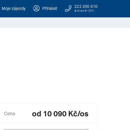
222 200 610
Moje zájezdy
Přihlásit
dnes 8–20 h
od 10 090 Kč/os
Cena