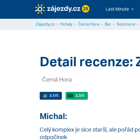
25
Last Minute
Zájezdy.cz
Hotely
Černá Hora
Bar
Sutomore
Detail recenze: 
Černá Hora
3.1
/5
2.3
/5
Michal:
Celý komplex je sice starší, ale pořád 
odpočinek