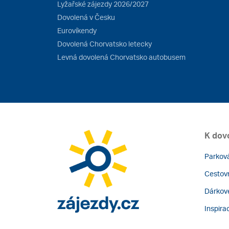
Lyžařské zájezdy 2026/2027
Dovolená v Česku
Eurovíkendy
Dovolená Chorvatsko letecky
Levná dovolená Chorvatsko autobusem
K dov
Parková
Cestovn
Dárkov
Inspira