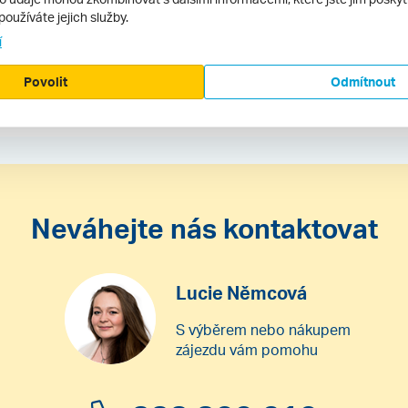
používáte jejich služby.
í
ze hotelu
Povolit
Odmítnout
Neváhejte nás kontaktovat
Lucie Němcová
S výběrem nebo nákupem
zájezdu vám pomohu