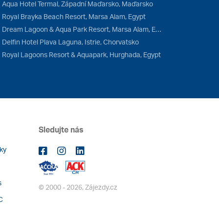
Aqua Hotel Termal, Západní Maďarsko, Maďarsko
Royal Brayka Beach Resort, Marsa Alam, Egypt
Dream Lagoon & Aqua Park Resort, Marsa Alam, Egypt
Delfin Hotel Plava Laguna, Istrie, Chorvatsko
Royal Lagoons Resort & Aquapark, Hurghada, Egypt
Sledujte nás
ky
s
© 2000 - 2026, Zájezdy.cz
C