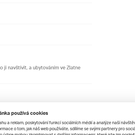
o ji navštívit, a ubytováním ve Zlatne
ánka používá cookies
ahu a reklam, poskytování funkcí sociálních médií a analýze naší návšt
rmace o tom, jak náš web používáte, sdílíme se svými partnery pro sociál
ecenze.cz ani jeho provozovatel nenese žádnou
to údaje mohou zkombinovat s dalšími informacemi, které jste jim poskytli