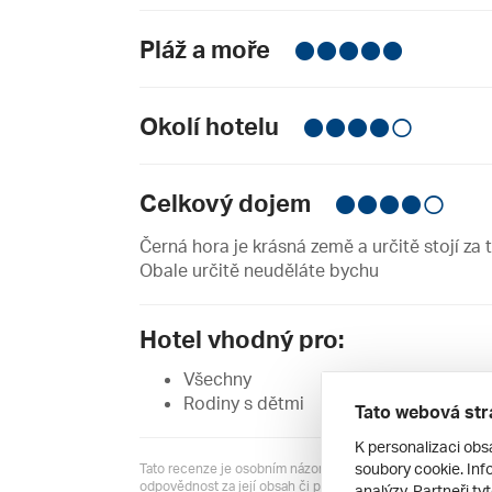
Pláž a moře
Okolí hotelu
Celkový dojem
Černá hora je krásná země a určitě stojí za t
Obale určitě neuděláte bychu
Hotel vhodný pro:
Všechny
Rodiny s dětmi
Tato webová str
K personalizaci obs
soubory cookie. Info
Tato recenze je osobním názorem jejího autora a server R
odpovědnost za její obsah či pravdivost.
analýzy. Partneři ty