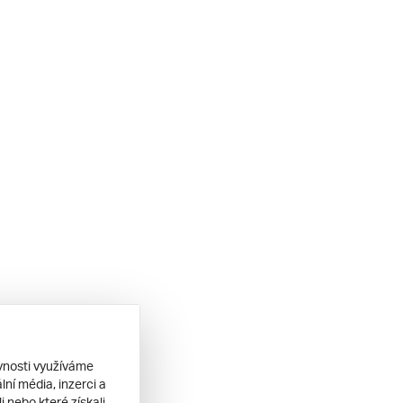
ěvnosti využíváme
ní média, inzerci a
 nebo které získali