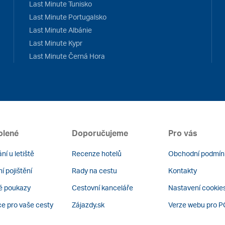
Last Minute Tunisko
Last Minute Portugalsko
Last Minute Albánie
Last Minute Kypr
Last Minute Černá Hora
olené
Doporučujeme
Pro vás
ní u letiště
Recenze hotelů
Obchodní podmín
í pojištění
Rady na cestu
Kontakty
é poukazy
Cestovní kanceláře
Nastavení cookie
ce pro vaše cesty
Zájazdy.sk
Verze webu pro P