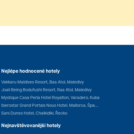
Nejlépe hodnocené hotely
Vakkaru Maldives Resort, Baa Atol, Maledivy
Joali Being Bodufushi Resort, Raa Atol, Maledivy
Mystique Casa Perla Hotel Royalton, Varadero, Kuba
Iberostar Grand Portals Nous Hotel, Mallorca, Španělsko
Sani Dunes Hotel, Chalkidiki, Řecko
Nejnavštěvovanější hotely