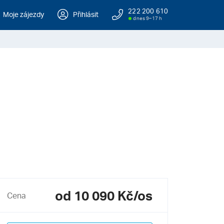
222 200 610
Moje zájezdy
Přihlásit
dnes 9–17 h
od 10 090 Kč/os
Cena