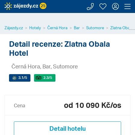
Zavolejte n
Moje záj
Přihl
Z
25
⋯
Zájezdy.cz
Hotely
Černá Hora
Bar
Sutomore
Zlatna Obala 
Detail recenze: Zlatna Obala
Hotel
Černá Hora, Bar, Sutomore
3.1
/5
2.3
/5
od 10 090 Kč/os
Cena
Detail hotelu