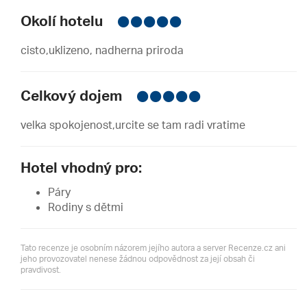
Okolí hotelu
cisto,uklizeno, nadherna priroda
Celkový dojem
velka spokojenost,urcite se tam radi vratime
Hotel vhodný pro:
Páry
Rodiny s dětmi
Tato recenze je osobním názorem jejího autora a server Recenze.cz ani
jeho provozovatel nenese žádnou odpovědnost za její obsah či
pravdivost.