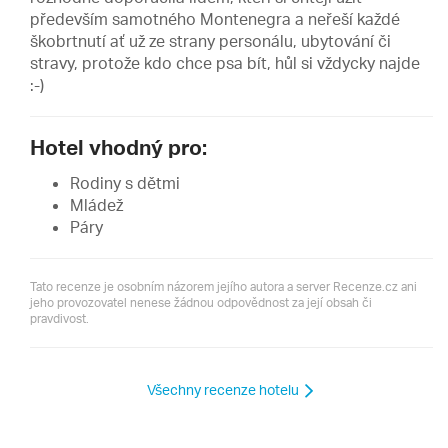
především samotného Montenegra a neřeší každé
škobrtnutí ať už ze strany personálu, ubytování či
stravy, protože kdo chce psa bít, hůl si vždycky najde
:-)
Hotel vhodný pro:
Rodiny s dětmi
Mládež
Páry
Tato recenze je osobním názorem jejího autora a server Recenze.cz ani
jeho provozovatel nenese žádnou odpovědnost za její obsah či
pravdivost.
Všechny recenze hotelu