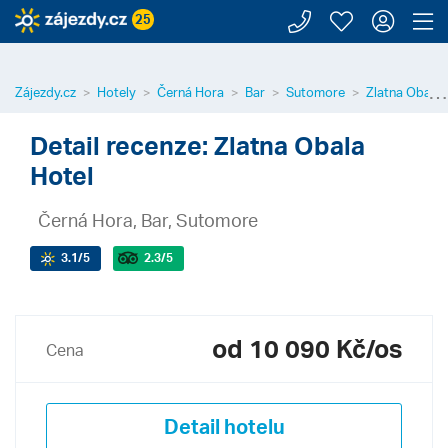
Zavolejte n
Moje záj
Přihl
Z
25
⋯
Zájezdy.cz
Hotely
Černá Hora
Bar
Sutomore
Zlatna Obala 
Detail recenze: Zlatna Obala
Hotel
Černá Hora, Bar, Sutomore
3.1
/5
2.3
/5
od 10 090 Kč/os
Cena
Detail hotelu