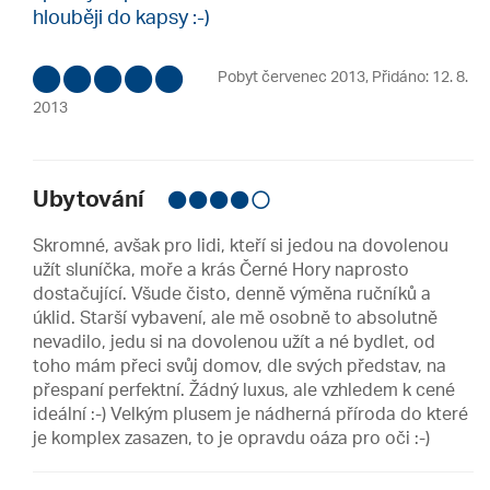
hlouběji do kapsy :-)
Pobyt červenec 2013
,
Přidáno: 12. 8.
2013
Ubytování
Skromné, avšak pro lidi, kteří si jedou na dovolenou
užít sluníčka, moře a krás Černé Hory naprosto
dostačující. Všude čisto, denně výměna ručníků a
úklid. Starší vybavení, ale mě osobně to absolutně
nevadilo, jedu si na dovolenou užít a né bydlet, od
toho mám přeci svůj domov, dle svých představ, na
přespaní perfektní. Žádný luxus, ale vzhledem k cené
ideální :-) Velkým plusem je nádherná příroda do které
je komplex zasazen, to je opravdu oáza pro oči :-)