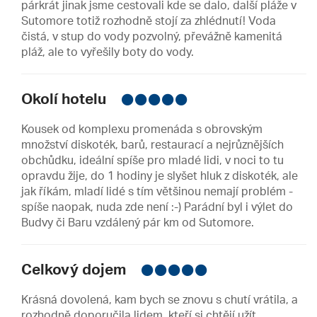
párkrát jinak jsme cestovali kde se dalo, další pláže v
Sutomore totiž rozhodně stojí za zhlédnutí! Voda
čistá, v stup do vody pozvolný, převážně kamenitá
pláž, ale to vyřešily boty do vody.
Okolí hotelu
Kousek od komplexu promenáda s obrovským
množství diskoték, barů, restaurací a nejrůznějších
obchůdku, ideální spíše pro mladé lidi, v noci to tu
opravdu žije, do 1 hodiny je slyšet hluk z diskoték, ale
jak říkám, mladí lidé s tím většinou nemají problém -
spíše naopak, nuda zde není :-) Parádní byl i výlet do
Budvy či Baru vzdálený pár km od Sutomore.
Celkový dojem
Krásná dovolená, kam bych se znovu s chutí vrátila, a
rozhodně doporučila lidem, kteří si chtějí užít