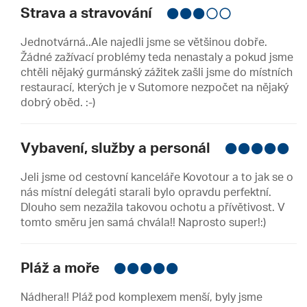
Strava a stravování
Jednotvárná..Ale najedli jsme se většinou dobře.
Žádné zažívací problémy teda nenastaly a pokud jsme
chtěli nějaký gurmánský zážitek zašli jsme do místních
restaurací, kterých je v Sutomore nezpočet na nějaký
dobrý oběd. :-)
Vybavení, služby a personál
Jeli jsme od cestovní kanceláře Kovotour a to jak se o
nás místní delegáti starali bylo opravdu perfektní.
Dlouho sem nezažila takovou ochotu a přívětivost. V
tomto směru jen samá chvála!! Naprosto super!:)
Pláž a moře
Nádhera!! Pláž pod komplexem menší, byly jsme