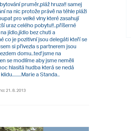
ubytování pruměr,pláž hruza!! samej
í na nic protože právě na téhle pláži
upat pro velké vlny které zasahují
ětší uraz celého pobytu!!..příšerné
a jídlo,jídlo bez chuti a
o je pozitivní jsou delegáti kteří se
 jsem si přivezla s partnerem jsou
odjezdem domu..teď jsme na
 jen se modlíme aby jsme neměli
moc hlasitá hudba která se nedá
idu........Marie a Standa..
no: 21. 8. 2013