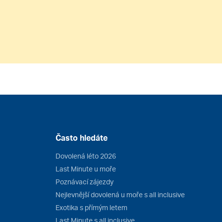
Často hledáte
Dovolená léto 2026
Last Minute u moře
Poznávací zájezdy
Nejlevnější dovolená u moře s all inclusive
Exotika s přímým letem
Last Minute s all inclusive