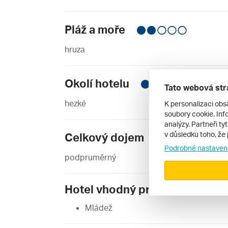
Pláž a moře
hruza
Okolí hotelu
Tato webová str
hezké
K personalizaci obs
soubory cookie. Info
analýzy. Partneři ty
v důsledku toho, že 
Celkový dojem
Podrobné nastaven
podpruměrný
Hotel vhodný pro:
Mládež