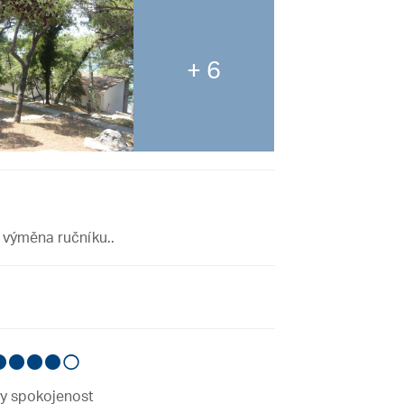
+ 6
 výměna ručníku..
by spokojenost