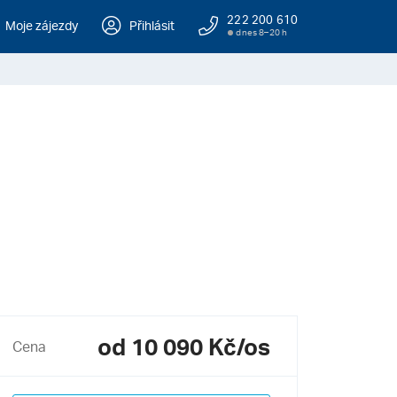
222 200 610
Moje zájezdy
Přihlásit
dnes 8–20 h
od 10 090 Kč/os
Cena