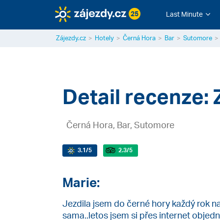
25
Last Minute
Zájezdy.cz
Hotely
Černá Hora
Bar
Sutomore
Detail recenze: 
Černá Hora, Bar, Sutomore
3.1
/5
2.3
/5
Marie:
Jezdila jsem do černé hory každý rok na
sama..letos jsem si přes internet objed