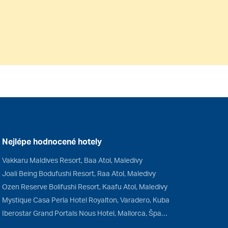
Nejlépe hodnocené hotely
Vakkaru Maldives Resort, Baa Atol, Maledivy
Joali Being Bodufushi Resort, Raa Atol, Maledivy
Ozen Reserve Bolifushi Resort, Kaafu Atol, Maledivy
Mystique Casa Perla Hotel Royalton, Varadero, Kuba
Iberostar Grand Portals Nous Hotel, Mallorca, Španělsko