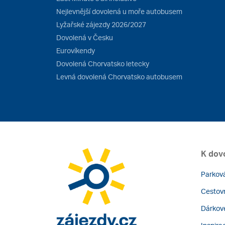
Nejlevnější dovolená u moře autobusem
Lyžařské zájezdy 2026/2027
Dovolená v Česku
Eurovíkendy
Dovolená Chorvatsko letecky
Levná dovolená Chorvatsko autobusem
K dov
Parková
Cestovn
Dárkov