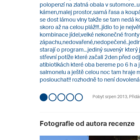
polopenzí na zlatná obala v sutomore..
kámen,malej prostor,samá řasa a koupán
se dost lámou vlny takže se tam nedá ko
skoro až na celou pláž!!!..jídlo to je nejv
kombinace jídel,velké nekonečné fronty n
zápachu,nedovařené,nedopečené..jediné c
starají o program...jediný suvenýr který
střevní potíže které začali 2den před 
atibiotikách které oba bereme po 6 h a
salmonelu a ještě celou noc tam hraje 
poslouchat!! rozhodně to není dovolená kl
Pobyt srpen 2013
,
Přidá
Fotografie od autora recenze