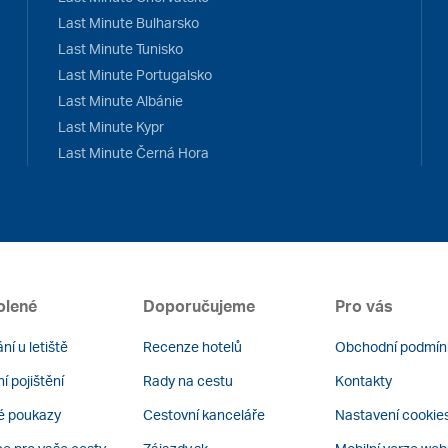
Last Minute Bulharsko
Last Minute Tunisko
Last Minute Portugalsko
Last Minute Albánie
Last Minute Kypr
Last Minute Černá Hora
olené
Doporučujeme
Pro vás
ní u letiště
Recenze hotelů
Obchodní podmín
í pojištění
Rady na cestu
Kontakty
é poukazy
Cestovní kanceláře
Nastavení cookie