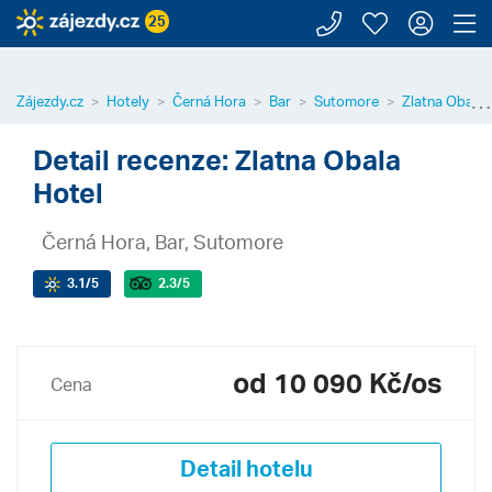
Zavolejte n
Moje záj
Přihl
Z
25
⋯
Zájezdy.cz
Hotely
Černá Hora
Bar
Sutomore
Zlatna Obala 
Detail recenze: Zlatna Obala
Hotel
Černá Hora, Bar, Sutomore
3.1
/5
2.3
/5
od 10 090 Kč/os
Cena
Detail hotelu