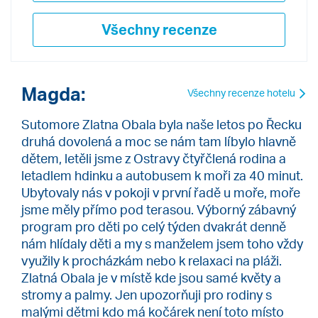
Všechny recenze
Magda:
Všechny recenze hotelu
Sutomore Zlatna Obala byla naše letos po Řecku
druhá dovolená a moc se nám tam líbylo hlavně
dětem, letěli jsme z Ostravy čtyřčlená rodina a
letadlem hdinku a autobusem k moři za 40 minut.
Ubytovaly nás v pokoji v první řadě u moře, moře
jsme měly přímo pod terasou. Výborný zábavný
program pro děti po celý týden dvakrát denně
nám hlídaly děti a my s manželem jsem toho vždy
využily k procházkám nebo k relaxaci na pláži.
Zlatná Obala je v místě kde jsou samé květy a
stromy a palmy. Jen upozorňuji pro rodiny s
malými dětmi kdo má kočárek není toto místo