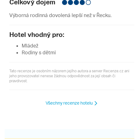
Celkový dojem
Výborná rodinná dovolená lepší než v Řecku.
Hotel vhodný pro:
Mládež
Rodiny s dětmi
Tato recenze je osobním názorem jejího autora a server Recenze.cz ani
jeho provozovatel nenese žádnou odpovědnost za její obsah či
pravdivost.
Všechny recenze hotelu