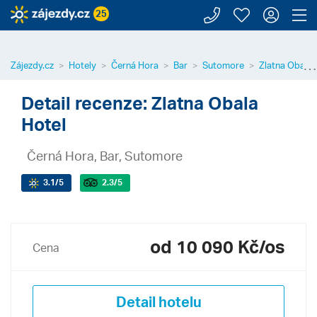
Zavolejte n
Moje záj
Přihl
Z
25
⋯
Zájezdy.cz
Hotely
Černá Hora
Bar
Sutomore
Zlatna Obala 
Detail recenze: Zlatna Obala
Hotel
Černá Hora, Bar, Sutomore
3.1
/5
2.3
/5
od 10 090 Kč/os
Cena
Detail hotelu