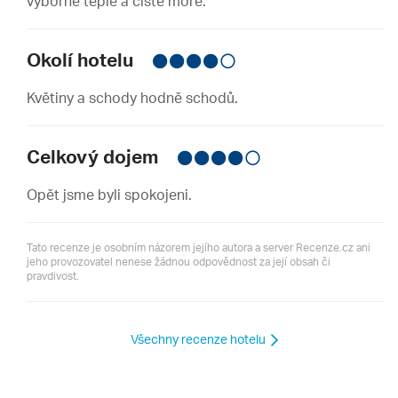
výborné teplé a čisté moře.
Okolí hotelu
Květiny a schody hodně schodů.
Celkový dojem
Opět jsme byli spokojeni.
Tato recenze je osobním názorem jejího autora a server Recenze.cz ani
jeho provozovatel nenese žádnou odpovědnost za její obsah či
pravdivost.
Všechny recenze hotelu