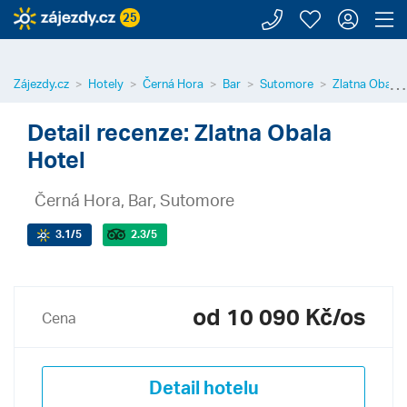
Zavolejte n
Moje záj
Přihl
Z
25
⋯
Zájezdy.cz
Hotely
Černá Hora
Bar
Sutomore
Zlatna Obala 
Detail recenze: Zlatna Obala
Hotel
Černá Hora, Bar, Sutomore
3.1
/5
2.3
/5
od 10 090 Kč/os
Cena
Detail hotelu