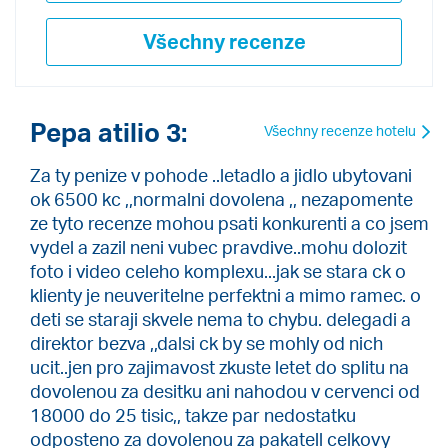
Všechny recenze
Pepa atilio 3:
Všechny recenze hotelu
Za ty penize v pohode ..letadlo a jidlo ubytovani
ok 6500 kc ,,normalni dovolena ,, nezapomente
ze tyto recenze mohou psati konkurenti a co jsem
vydel a zazil neni vubec pravdive..mohu dolozit
foto i video celeho komplexu...jak se stara ck o
klienty je neuveritelne perfektni a mimo ramec. o
deti se staraji skvele nema to chybu. delegadi a
direktor bezva ,,dalsi ck by se mohly od nich
ucit..jen pro zajimavost zkuste letet do splitu na
dovolenou za desitku ani nahodou v cervenci od
18000 do 25 tisic,, takze par nedostatku
odposteno za dovolenou za pakatell celkovy