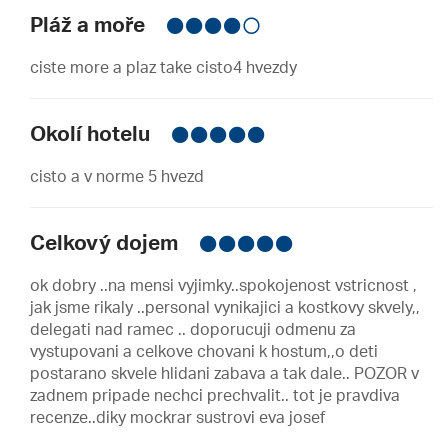
Pláž a moře
ciste more a plaz take cisto4 hvezdy
Okolí hotelu
cisto a v norme 5 hvezd
Celkový dojem
ok dobry ..na mensi vyjimky..spokojenost vstricnost ,
jak jsme rikaly ..personal vynikajici a kostkovy skvely,,
delegati nad ramec .. doporucuji odmenu za
vystupovani a celkove chovani k hostum,,o deti
postarano skvele hlidani zabava a tak dale.. POZOR v
zadnem pripade nechci prechvalit.. tot je pravdiva
recenze..diky mockrar sustrovi eva josef