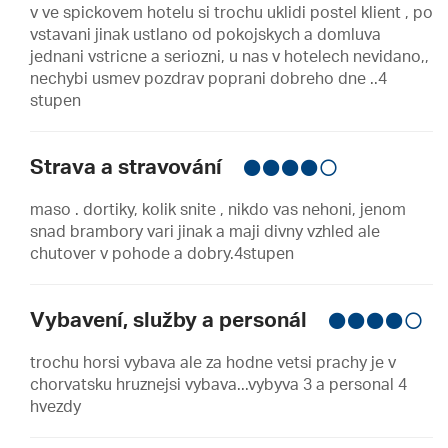
v ve spickovem hotelu si trochu uklidi postel klient , po
vstavani jinak ustlano od pokojskych a domluva
jednani vstricne a seriozni, u nas v hotelech nevidano,,
nechybi usmev pozdrav poprani dobreho dne ..4
stupen
Strava a stravování
maso . dortiky, kolik snite , nikdo vas nehoni, jenom
snad brambory vari jinak a maji divny vzhled ale
chutover v pohode a dobry.4stupen
Vybavení, služby a personál
trochu horsi vybava ale za hodne vetsi prachy je v
chorvatsku hruznejsi vybava...vybyva 3 a personal 4
hvezdy