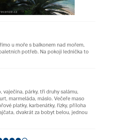
r přímo u moře s balkonem nad mořem,
oaletních potřeb. Na pokoji lednička to
 vaječina, párky, tři druhy salámu,
jogurt, marmeláda, máslo. Večeře maso
řové platky, karbenátky, řízky, příloha
rajčata, dvakrát za bobyt belou, jednou