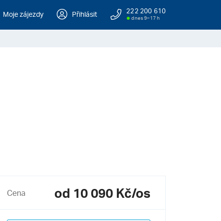
222 200 610
Moje zájezdy
Přihlásit
dnes 9–17 h
od 10 090 Kč/os
Cena