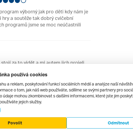
 program výborný jak pro děti kdy nám je
mi hry a soutěže tak dobrý cvičební
ch programů jsme se moc neúčastnili
tojí za to vidět a mi autem jich projeli
ovo, pláž Dobrá Voda a Ulcinjská pláž.
ánka používá cookies
ahu a reklam, poskytování funkcí sociálních médií a analýze naší návšt
rmace o tom, jak náš web používáte, sdílíme se svými partnery pro sociál
to údaje mohou zkombinovat s dalšími informacemi, které jste jim poskytli
le v městečku Sutomore asi 1,5 km
používáte jejich služby.
 velký přístavem.
í
Povolit
Odmítnout