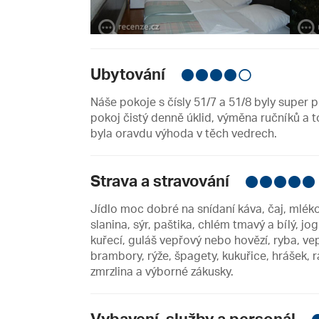
Ubytování
Náše pokoje s čísly 51/7 a 51/8 byly supe
pokoj čistý denně úklid, výměna ručníků a t
byla oravdu výhoda v těch vedrech.
Strava a stravování
Jídlo moc dobré na snídaní káva, čaj, mléko,
slanina, sýr, paštika, chlém tmavý a bílý, 
kuřecí, guláš vepřový nebo hovězí, ryba, vep
brambory, rýže, špagety, kukuřice, hrášek, 
zmrzlina a výborné zákusky.
Vybavení, služby a personál