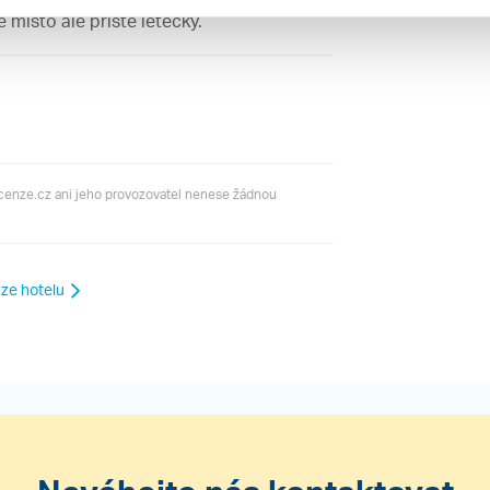
 místo ale příště letecky.
ecenze.cz ani jeho provozovatel nenese žádnou
ze hotelu