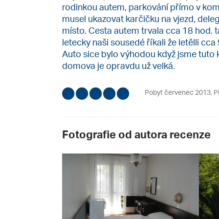
rodinkou autem, parkování přímo v komp
musel ukazovat karčičku na vjezd, deleg
místo. Cesta autem trvala cca 18 hod. t
letecky naši sousedé říkali že letělli cca
Auto sice bylo výhodou když jsme tuto kr
domova je opravdu už velká.
Pobyt červenec 2013
,
P
Fotografie od autora recenze