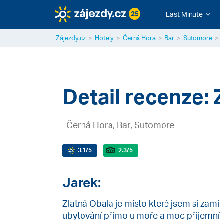
25
Last Minute
Zájezdy.cz
Hotely
Černá Hora
Bar
Sutomore
Detail recenze: 
Černá Hora, Bar, Sutomore
3.1
/5
2.3
/5
Jarek:
Zlatná Obala je místo které jsem si zam
ubytování přímo u moře a moc příjemní li