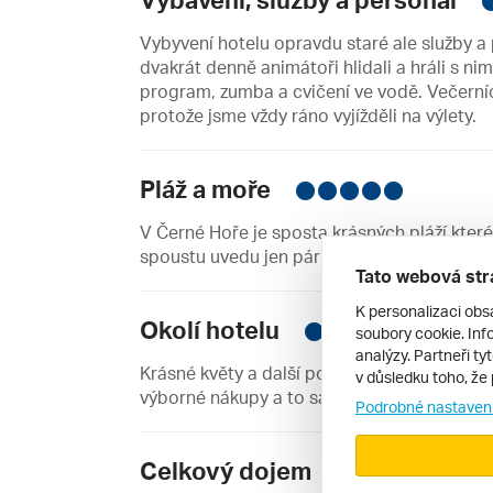
Vybyvení hotelu opravdu staré ale služby a
dvakrát denně animátoři hlidali a hráli s ni
program, zumba a cvičení ve vodě. Večerní
protože jsme vždy ráno vyjížděli na výlety.
Pláž a moře
V Černé Hoře je sposta krásných pláží které s
spoustu uvedu jen pár například pláž Kamen
Tato webová str
K personalizaci obs
Okolí hotelu
soubory cookie. Info
analýzy. Partneři ty
Krásné květy a další porosty ve Zlatné Oba
v důsledku toho, že 
výborné nákupy a to samé město Bar 3 km s
Podrobné nastaven
Celkový dojem