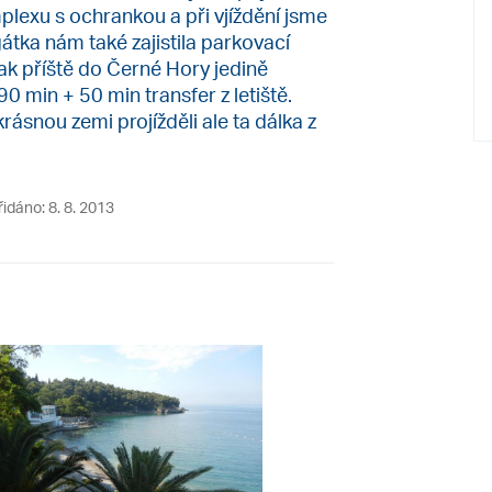
lexu s ochrankou a při vjíždění jsme
átka nám také zajistila parkovací
ak příště do Černé Hory jedině
 90 min + 50 min transfer z letiště.
ásnou zemi projížděli ale ta dálka z
řidáno: 8. 8. 2013