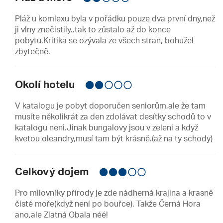
Pláž u komlexu byla v pořádku pouze dva první dny,než
ji vlny znečistily..tak to zůstalo až do konce
pobytu.Kritika se ozývala ze všech stran, bohužel
zbytečně.
Okolí hotelu
V katalogu je pobyt doporučen seniorům,ale že tam
musíte několikrát za den zdolávat desítky schodů to v
katalogu neni.Jinak bungalovy jsou v zeleni a když
kvetou oleandry,musí tam být krásně.(až na ty schody)
Celkový dojem
Pro milovníky přírody je zde nádherná krajina a krasně
čisté moře(když není po bouřce). Takže Černá Hora
ano,ale Zlatná Obala néé!