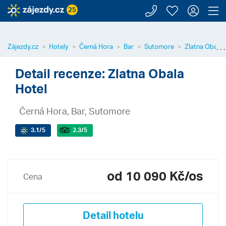
Zavolejte n
Moje záj
Přihl
Z
25
⋯
Zájezdy.cz
Hotely
Černá Hora
Bar
Sutomore
Zlatna Obala 
Detail recenze: Zlatna Obala
Hotel
Černá Hora, Bar, Sutomore
3.1
/5
2.3
/5
od 10 090 Kč/os
Cena
Detail hotelu