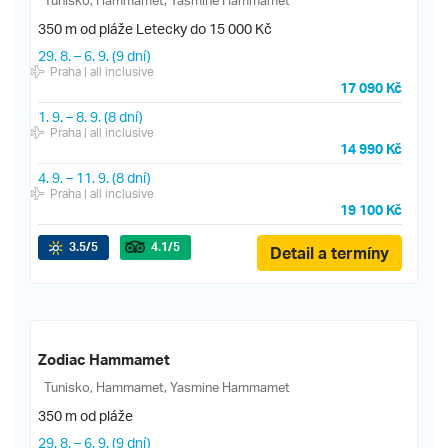
Tunisko, Hammamet, Yasmine Hammamet
350 m od pláže
Letecky do 15 000 Kč
29. 8.
–
6. 9.
(9 dní)
Praha
| all inclusive
17 090 Kč
1. 9.
–
8. 9.
(8 dní)
Praha
| all inclusive
14 990 Kč
4. 9.
–
11. 9.
(8 dní)
Praha
| all inclusive
19 100 Kč
3.5
/5
4.1
/5
Detail a termíny
Zodiac Hammamet
Tunisko, Hammamet, Yasmine Hammamet
350 m od pláže
29. 8.
–
6. 9.
(9 dní)