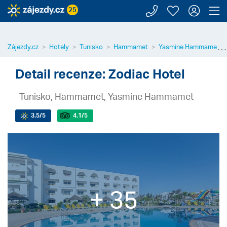
Zavolejte n
Moje záj
Přihl
Z
25
⋯
Zájezdy.cz
Hotely
Tunisko
Hammamet
Yasmine Hammamet
Detail recenze: Zodiac Hotel
Tunisko, Hammamet, Yasmine Hammamet
3.5
/5
4.1
/5
+ 35