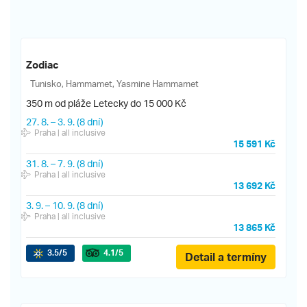
Zodiac
Tunisko, Hammamet, Yasmine Hammamet
350 m od pláže
Letecky do 15 000 Kč
27. 8.
–
3. 9.
(8 dní)
Praha
| all inclusive
15 591 Kč
31. 8.
–
7. 9.
(8 dní)
Praha
| all inclusive
13 692 Kč
3. 9.
–
10. 9.
(8 dní)
Praha
| all inclusive
13 865 Kč
3.5
/5
4.1
/5
Detail a termíny