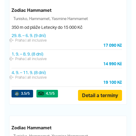
Zodiac Hammamet
Tunisko, Hammamet, Yasmine Hammamet
350 m od pláže
Letecky do 15 000 Kč
29. 8.
–
6. 9.
(9 dní)
Praha
| all inclusive
17 090 Kč
1. 9.
–
8. 9.
(8 dní)
Praha
| all inclusive
14 990 Kč
4. 9.
–
11. 9.
(8 dní)
Praha
| all inclusive
19 100 Kč
3.5
/5
4.1
/5
Detail a termíny
Zodiac Hammamet