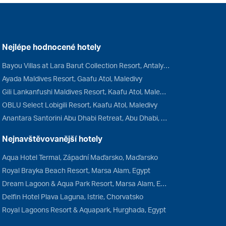
Nejlépe hodnocené hotely
Bayou Villas at Lara Barut Collection Resort, Antalya, Turecko
Ayada Maldives Resort, Gaafu Atol, Maledivy
Gili Lankanfushi Maldives Resort, Kaafu Atol, Maledivy
OBLU Select Lobigili Resort, Kaafu Atol, Maledivy
Anantara Santorini Abu Dhabi Retreat, Abu Dhabi, Spojené arabské emiráty
Nejnavštěvovanější hotely
Aqua Hotel Termal, Západní Maďarsko, Maďarsko
Royal Brayka Beach Resort, Marsa Alam, Egypt
Dream Lagoon & Aqua Park Resort, Marsa Alam, Egypt
Delfin Hotel Plava Laguna, Istrie, Chorvatsko
Royal Lagoons Resort & Aquapark, Hurghada, Egypt