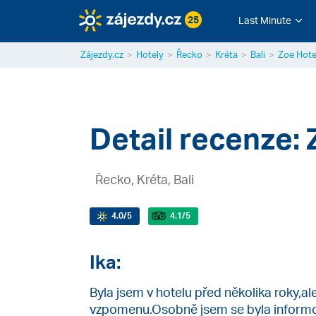
25
Last Minute
Zájezdy.cz
Hotely
Řecko
Kréta
Bali
Zoe Hote
Detail recenze: 
Řecko, Kréta, Bali
4.0
/5
4.1
/5
Ika:
Byla jsem v hotelu před několika roky,a
vzpomenu.Osobně jsem se byla informov