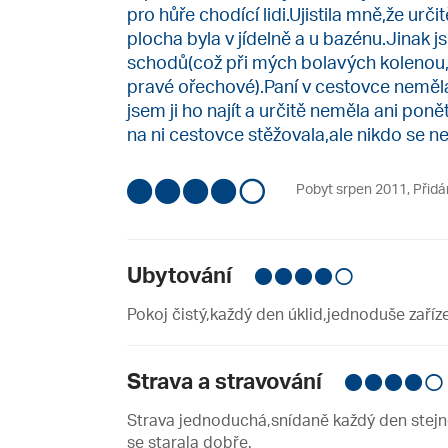
pro hůře chodící lidi.Ujistila mně,že urči
plocha byla v jídelně a u bazénu.Jinak
schodů(což při mých bolavých kolenou
pravé ořechové).Paní v cestovce neměla
jsem ji ho najít a určitě neměla ani pon
na ni cestovce stěžovala,ale nikdo se 
Pobyt srpen 2011
,
Přidá
Ubytování
Pokoj čistý,každý den úklid,jednoduše zaří
Strava a stravování
Strava jednoduchá,snídaně každý den stejné
se starala dobře.