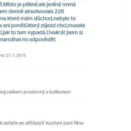
tě.Místo je pěkné,ale jediná rovná
 jsem denně absolvovala 228
,na které mám důchod,nebylo to
 ani ponětí,který zájezd chci,musela
ětí,jak to tam vypadá.Dvakrát jsem si
nenamáhal mi odpovědět.
no: 27. 7. 2015
zený,celkem prostorný s balkonem
,večeře se střídaly.V kuchyni paní Nina