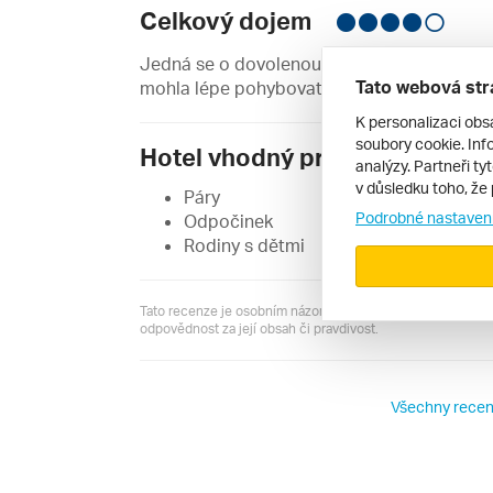
Celkový dojem
Jedná se o dovolenou pro lidi,kteří mají rád
Tato webová str
mohla lépe pohybovat,bych se tam ještě vrá
K personalizaci obs
soubory cookie. Info
Hotel vhodný pro:
analýzy. Partneři ty
v důsledku toho, že 
Páry
Podrobné nastaven
Odpočinek
Rodiny s dětmi
Tato recenze je osobním názorem jejího autora a server R
odpovědnost za její obsah či pravdivost.
Všechny recen