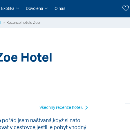
Exotika
Dovolená
O nás
l
Recenze hotelu Zoe
Zoe Hotel
Všechny recenze hotelu
le pořád jsem naštvaná,když si nato
at v cestovce,jestli je pobyt vhodný