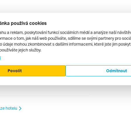
i klid a nejsou nároční. Já,kdybych se
ánka používá cookies
tila.
ahu a reklam, poskytování funkcí sociálních médií a analýze naší návšt
rmace o tom, jak náš web používáte, sdílíme se svými partnery pro sociál
to údaje mohou zkombinovat s dalšími informacemi, které jste jim poskytli
používáte jejich služby.
í
Povolit
Odmítnout
ecenze.cz ani jeho provozovatel nenese žádnou
ze hotelu