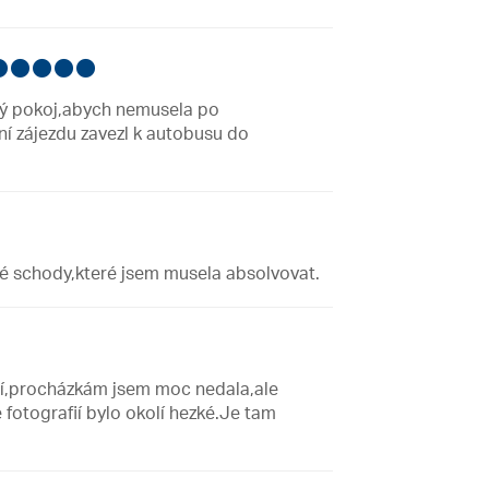
jiný pokoj,abych nemusela po
í zájezdu zavezl k autobusu do
né schody,které jsem musela absolvovat.
mní,procházkám jsem moc nedala,ale
fotografií bylo okolí hezké.Je tam