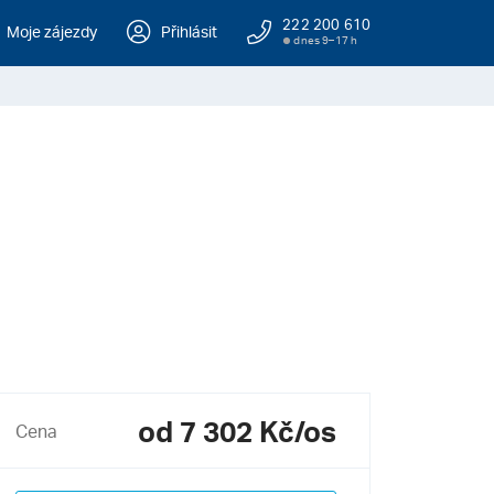
222 200 610
Moje zájezdy
Přihlásit
dnes 9–17 h
od 7 302 Kč/os
Cena