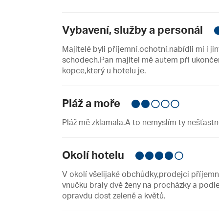
Vybavení, služby a personál
Majitelé byli příjemní,ochotní,nabídli mi i 
schodech.Pan majitel mě autem při ukončen
kopce,který u hotelu je.
Pláž a moře
Pláž mě zklamala.A to nemyslím ty nešťast
Okolí hotelu
V okolí všelijaké obchůdky,prodejci příje
vnučku braly dvě ženy na procházky a podle 
opravdu dost zeleně a květů.