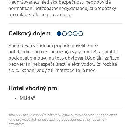
Neudržované,z hlediska bezpečnosti neodpovídá
normám,ani údržbě.Obchody,dostačující,procházky
pro mládež ale ne pro seniory.
Celkový dojem
Příště bych v žádném případě nevolil tento
hotel,jedině po rekonstrukci,a vytýkám CK, že mohla
podepsat smlouvu na toto ubytování.Sociální zařízení
bez větrání,nebezpečí úrazu elektr.,vodov. 2x rozbitá
židle. ,kapání vody z klimatizace to je moc.
Hotel vhodný pro:
Mládež
Tato recenze je osobním názorem jejího autora a server Recenze.cz ani
jeho provozovatel nenese žádnou odpovědnost za její obsah či
pravdivost.