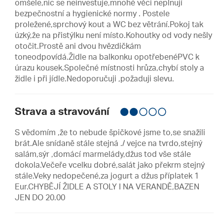
omšele,nic se neinvestuje,mnohé věci neplnují
bezpečnostní a hygienické normy . Postele
proležené,sprchový kout a WC bez větrání.Pokoj tak
úzký,že na přistýlku není místo.Kohoutky od vody nešly
otočit.Prostě ani dvou hvězdičkám
toneodpovídá.Židle na balkonku opotřebenéPVC k
úrazu kousek.Společné místnosti hrůza,chybí stoly a
židle i při jídle.Nedoporučuji ,požaduji slevu.
Strava a stravování
S vědomím ,že to nebude špičkové jsme to,se snažili
brát.Ale snídaně stále stejná ./ vejce na tvrdo,stejný
salám,sýr ,domácí marmelády,džus tod vše stále
dokola.Večeře vcelku dobré,salát jako překrm stejný
stále.Veky nedopečené,za jogurt a džus příplatek 1
Eur.CHYBĚJÍ ŽIDLE A STOLY I NA VERANDĚ,BAZEN
JEN DO 20.00