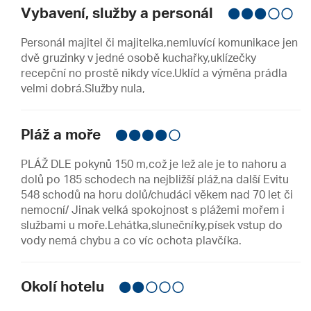
Vybavení, služby a personál
Personál majitel či majitelka,nemluvící komunikace jen
dvě gruzinky v jedné osobě kuchařky,uklízečky
recepční no prostě nikdy více.Uklíd a výměna prádla
velmi dobrá.Služby nula,
Pláž a moře
PLÁŽ DLE pokynů 150 m,což je lež ale je to nahoru a
dolů po 185 schodech na nejbližší pláž,na další Evitu
548 schodů na horu dolů/chudáci věkem nad 70 let či
nemocní/ Jinak velká spokojnost s plážemi mořem i
službami u moře.Lehátka,slunečníky,písek vstup do
vody nemá chybu a co víc ochota plavčíka.
Okolí hotelu