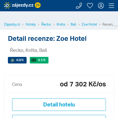
Zavolejte n
Moje záj
Přihl
Z
25
⋯
Zájezdy.cz
Hotely
Řecko
Kréta
Bali
Zoe Hotel
Recenze h
Detail recenze: Zoe Hotel
Řecko, Kréta, Bali
4.0
/5
4.1
/5
od 7 302 Kč/os
Cena
Detail hotelu