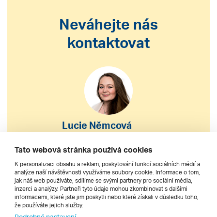
Neváhejte nás
kontaktovat
Lucie Němcová
S výběrem nebo nákupem
Tato webová stránka používá cookies
zájezdu vám pomohu
K personalizaci obsahu a reklam, poskytování funkcí sociálních médií a
analýze naší návštěvnosti využíváme soubory cookie. Informace o tom,
jak náš web používáte, sdílíme se svými partnery pro sociální média,
222 200 610
inzerci a analýzy. Partneři tyto údaje mohou zkombinovat s dalšími
informacemi, které jste jim poskytli nebo které získali v důsledku toho,
že používáte jejich služby.
dnes 8–20 h
Podrobné nastavení