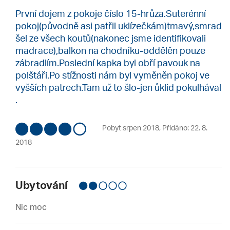
První dojem z pokoje číslo 15-hrůza.Suterénní
pokoj(původně asi patřil uklízečkám)tmavý,smrad
šel ze všech koutů(nakonec jsme identifikovali
madrace),balkon na chodníku-oddělěn pouze
zábradlím.Poslední kapka byl obří pavouk na
polštáři.Po stížnosti nám byl vyměněn pokoj ve
vyšších patrech.Tam už to šlo-jen ůklid pokulhával
.
Pobyt srpen 2018
,
Přidáno: 22. 8.
2018
Ubytování
Nic moc