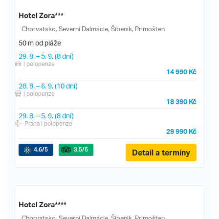
Hotel Zora***
Chorvatsko, Severní Dalmácie, Šibenik, Primošten
50 m od pláže
29. 8.
–
5. 9.
(8 dní)
| polopenze
14 990 Kč
28. 8.
–
6. 9.
(10 dní)
| polopenze
18 390 Kč
29. 8.
–
5. 9.
(8 dní)
Praha
| polopenze
29 990 Kč
4.6
/5
3.5
/5
Detail a termíny
Hotel Zora****
Chorvatsko, Severní Dalmácie, Šibenik, Primošten