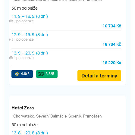
50 m od pláže
11. 9.
–
18. 9.
(8 dní)
| polopenze
16 734 Kč
12. 9.
–
19. 9.
(8 dní)
| polopenze
16 734 Kč
13. 9.
–
20. 9.
(8 dní)
| polopenze
16 220 Kč
4.6
/5
3.5
/5
Detail a termíny
Hotel Zora
Chorvatsko, Severní Dalmácie, Šibenik, Primošten
50 m od pláže
13. 8.
–
20. 8.
(8 dní)