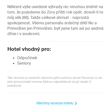
Některé výše uvedené výhrady nic nmohou změnit na
tom, že pojedeme do Zory příští rok opět, dovolí-li to
můj věk (86). Takže celkové shrnutí - naprostá
spokojenost. Všemu personálu srdečný dík!! No a
Primošten jen Primošten, byli jsme tam asi po sedmé,
dříve i v soukromí.
Hotel vhodný pro:
Odpočinek
Seniory
Tato recenze je osobním názorem jejího autora a server Recenze.cz ani
jeho provozovatel nenese žádnou odpovědnost za její obsah či
pravdivost.
Všechny recenze hotelu