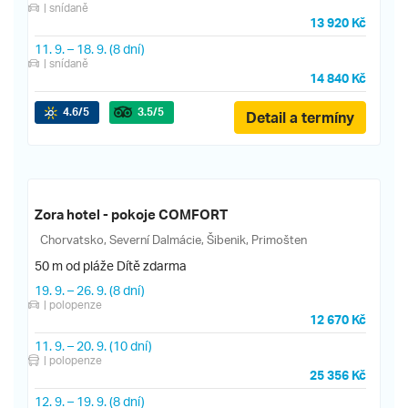
| snídaně
13 920 Kč
11. 9.
–
18. 9.
(8 dní)
| snídaně
14 840 Kč
4.6
/5
3.5
/5
Detail a termíny
Zora hotel - pokoje COMFORT
Chorvatsko, Severní Dalmácie, Šibenik, Primošten
50 m od pláže
Dítě zdarma
19. 9.
–
26. 9.
(8 dní)
| polopenze
12 670 Kč
11. 9.
–
20. 9.
(10 dní)
| polopenze
25 356 Kč
12. 9.
–
19. 9.
(8 dní)