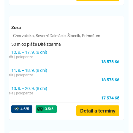
Zora
Chorvatsko, Severní Dalmácie, Šibenik, Primošten
50 m od pláže
Dítě zdarma
10. 9.
–
17. 9.
(8 dní)
| polopenze
18 575 Kč
11. 9.
–
18. 9.
(8 dní)
| polopenze
18 575 Kč
13. 9.
–
20. 9.
(8 dní)
| polopenze
17 574 Kč
4.6
/5
3.5
/5
Detail a termíny