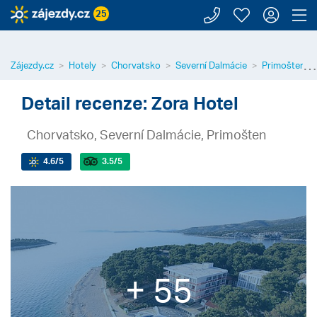
Zavolejte n
Moje záj
Přihl
Z
25
⋯
Zájezdy.cz
Hotely
Chorvatsko
Severní Dalmácie
Primošten
Detail recenze: Zora Hotel
Chorvatsko, Severní Dalmácie, Primošten
4.6
/5
3.5
/5
+ 55