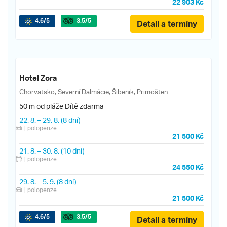
22 903 Kč
4.6
/5
3.5
/5
Detail a termíny
Hotel Zora
Chorvatsko, Severní Dalmácie, Šibenik, Primošten
50 m od pláže
Dítě zdarma
22. 8.
–
29. 8.
(8 dní)
| polopenze
21 500 Kč
21. 8.
–
30. 8.
(10 dní)
| polopenze
24 550 Kč
29. 8.
–
5. 9.
(8 dní)
| polopenze
21 500 Kč
4.6
/5
3.5
/5
Detail a termíny