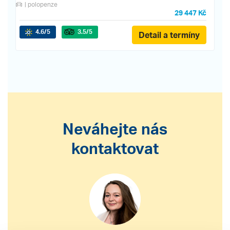
| polopenze
29 447 Kč
4.6
/5
3.5
/5
Detail a termíny
Neváhejte nás
kontaktovat