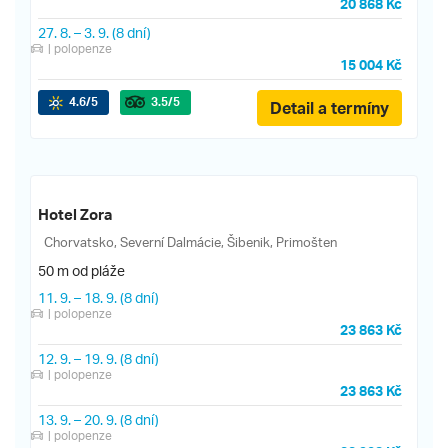
20 868 Kč
27. 8.
–
3. 9.
(8 dní)
| polopenze
15 004 Kč
4.6
/5
3.5
/5
Detail a termíny
Hotel Zora
Chorvatsko, Severní Dalmácie, Šibenik, Primošten
50 m od pláže
11. 9.
–
18. 9.
(8 dní)
| polopenze
23 863 Kč
12. 9.
–
19. 9.
(8 dní)
| polopenze
23 863 Kč
13. 9.
–
20. 9.
(8 dní)
| polopenze