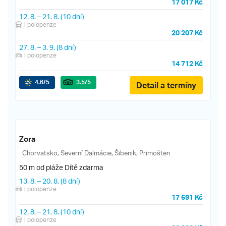
17 017 Kč
12. 8.
–
21. 8.
(10 dní)
| polopenze
20 207 Kč
27. 8.
–
3. 9.
(8 dní)
| polopenze
14 712 Kč
4.6
/5
3.5
/5
Detail a termíny
Zora
Chorvatsko, Severní Dalmácie, Šibenik, Primošten
50 m od pláže
Dítě zdarma
13. 8.
–
20. 8.
(8 dní)
| polopenze
17 691 Kč
12. 8.
–
21. 8.
(10 dní)
| polopenze