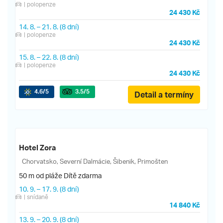
| polopenze
24 430 Kč
14. 8.
–
21. 8.
(8 dní)
| polopenze
24 430 Kč
15. 8.
–
22. 8.
(8 dní)
| polopenze
24 430 Kč
4.6
/5
3.5
/5
Detail a termíny
Hotel Zora
Chorvatsko, Severní Dalmácie, Šibenik, Primošten
50 m od pláže
Dítě zdarma
10. 9.
–
17. 9.
(8 dní)
| snídaně
14 840 Kč
13. 9.
–
20. 9.
(8 dní)