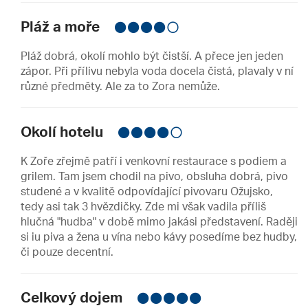
Pláž a moře
Pláž dobrá, okolí mohlo být čistší. A přece jen jeden
zápor. Při přílivu nebyla voda docela čistá, plavaly v ní
různé předměty. Ale za to Zora nemůže.
Okolí hotelu
K Zoře zřejmě patří i venkovní restaurace s podiem a
grilem. Tam jsem chodil na pivo, obsluha dobrá, pivo
studené a v kvalitě odpovídající pivovaru Ožujsko,
tedy asi tak 3 hvězdičky. Zde mi však vadila příliš
hlučná "hudba" v době mimo jakási představení. Raději
si iu piva a žena u vína nebo kávy posedíme bez hudby,
či pouze decentní.
Celkový dojem