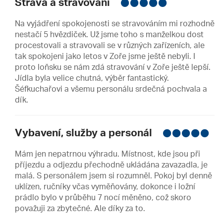
Strava a stravování
Na vyjádření spokojenosti se stravováním mi rozhodně
nestačí 5 hvězdiček. Už jsme toho s manželkou dost
procestovali a stravovali se v různých zařízeních, ale
tak spokojeni jako letos v Zoře jsme ještě nebyli. I
proto loňsku se nám zdá stravování v Zoře ještě lepší.
Jídla byla velice chutná, výběr fantastický.
Šéfkuchařovi a všemu personálu srdečná pochvala a
dík.
Vybavení, služby a personál
Mám jen nepatrnou výhradu. Místnost, kde jsou při
příjezdu a odjezdu přechodně ukládána zavazadla, je
malá. S personálem jsem si rozumněl. Pokoj byl denně
uklízen, ručníky včas vyměňovány, dokonce i ložní
prádlo bylo v průběhu 7 nocí měněno, což skoro
považuji za zbytečné. Ale díky za to.