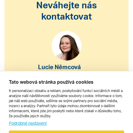
Neváhejte nás
kontaktovat
Lucie Němcová
S výběrem nebo nákupem
Tato webová stránka používá cookies
zájezdu vám pomohu
K personalizaci obsahu a reklam, poskytování funkcí sociálních médií a
analýze naší návštěvnosti využíváme soubory cookie. Informace o tom,
jak náš web používáte, sdílíme se svými partnery pro sociální média,
222 200 610
inzerci a analýzy. Partneři tyto údaje mohou zkombinovat s dalšími
informacemi, které jste jim poskytli nebo které získali v důsledku toho,
že používáte jejich služby.
dnes 9–17 h
Podrobné nastavení