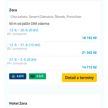
Zora
Chorvatsko, Severní Dalmácie, Šibenik, Primošten
50 m od pláže
Dítě zdarma
13. 8.
–
20. 8.
(8 dní)
| polopenze
18 152 Kč
12. 8.
–
21. 8.
(10 dní)
| polopenze
21 342 Kč
27. 8.
–
3. 9.
(8 dní)
| polopenze
14 712 Kč
4.6
/5
3.5
/5
Detail a termíny
Hotel Zora