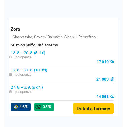
Zora
Chorvatsko, Severní Dalmácie, Šibenik, Primošten
50 m od pláže
Dítě zdarma
13. 8.
–
20. 8.
(8 dní)
| polopenze
17 919 Kč
12. 8.
–
21. 8.
(10 dní)
| polopenze
21 089 Kč
27. 8.
–
3. 9.
(8 dní)
| polopenze
14 963 Kč
4.6
/5
3.5
/5
Detail a termíny