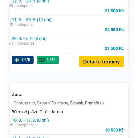
22. 8.
–
29. 8.
(8 dní)
| polopenze
21 500 Kč
21. 8.
–
30. 8.
(10 dní)
| polopenze
24 550 Kč
29. 8.
–
5. 9.
(8 dní)
| polopenze
21 500 Kč
4.6
/5
3.5
/5
Detail a termíny
Zora
Chorvatsko, Severní Dalmácie, Šibenik, Primošten
50 m od pláže
Dítě zdarma
10. 9.
–
17. 9.
(8 dní)
| polopenze
18 533 Kč