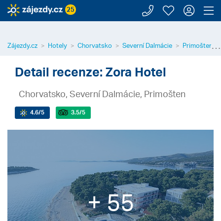
Zavolejte n
Moje záj
Přihl
Z
25
⋯
Zájezdy.cz
Hotely
Chorvatsko
Severní Dalmácie
Primošten
Detail recenze: Zora Hotel
Chorvatsko, Severní Dalmácie, Primošten
4.6
/5
3.5
/5
+ 55