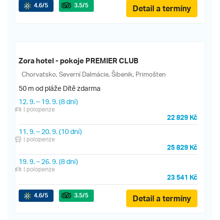
4.6
/5
3.5
/5
Detail a termíny
Zora hotel - pokoje PREMIER CLUB
Chorvatsko, Severní Dalmácie, Šibenik, Primošten
50 m od pláže
Dítě zdarma
12. 9.
–
19. 9.
(8 dní)
| polopenze
22 829 Kč
11. 9.
–
20. 9.
(10 dní)
| polopenze
25 829 Kč
19. 9.
–
26. 9.
(8 dní)
| polopenze
23 541 Kč
4.6
/5
3.5
/5
Detail a termíny