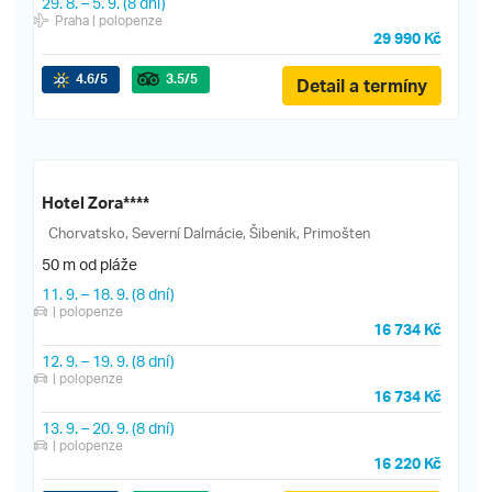
29. 8.
–
5. 9.
(8 dní)
Praha
| polopenze
29 990 Kč
4.6
/5
3.5
/5
Detail a termíny
Hotel Zora****
Chorvatsko, Severní Dalmácie, Šibenik, Primošten
50 m od pláže
11. 9.
–
18. 9.
(8 dní)
| polopenze
16 734 Kč
12. 9.
–
19. 9.
(8 dní)
| polopenze
16 734 Kč
13. 9.
–
20. 9.
(8 dní)
| polopenze
16 220 Kč