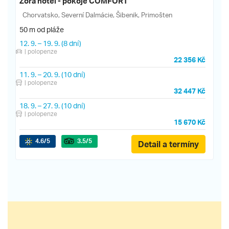
Zora hotel - pokoje COMFORT
Chorvatsko, Severní Dalmácie, Šibenik, Primošten
50 m od pláže
12. 9.
–
19. 9.
(8 dní)
| polopenze
22 356 Kč
11. 9.
–
20. 9.
(10 dní)
| polopenze
32 447 Kč
18. 9.
–
27. 9.
(10 dní)
| polopenze
15 670 Kč
4.6
/5
3.5
/5
Detail a termíny