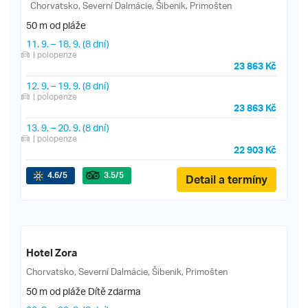
Chorvatsko, Severní Dalmácie, Šibenik, Primošten
50 m od pláže
11. 9.
–
18. 9.
(8 dní)
| polopenze
23 863 Kč
12. 9.
–
19. 9.
(8 dní)
| polopenze
23 863 Kč
13. 9.
–
20. 9.
(8 dní)
| polopenze
22 903 Kč
4.6
/5
3.5
/5
Detail a termíny
Hotel Zora
Chorvatsko, Severní Dalmácie, Šibenik, Primošten
50 m od pláže
Dítě zdarma