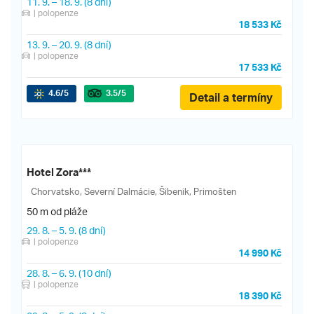
11. 9.
–
18. 9.
(8 dní)
| polopenze
18 533 Kč
13. 9.
–
20. 9.
(8 dní)
| polopenze
17 533 Kč
4.6
/5
3.5
/5
Detail a termíny
Hotel Zora***
Chorvatsko, Severní Dalmácie, Šibenik, Primošten
50 m od pláže
29. 8.
–
5. 9.
(8 dní)
| polopenze
14 990 Kč
28. 8.
–
6. 9.
(10 dní)
| polopenze
18 390 Kč