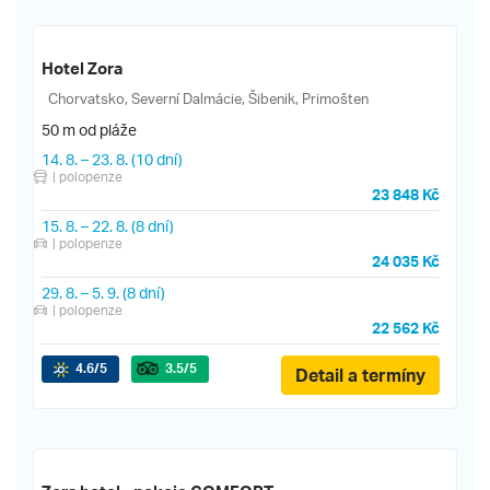
Hotel Zora
Chorvatsko, Severní Dalmácie, Šibenik, Primošten
50 m od pláže
14. 8.
–
23. 8.
(10 dní)
| polopenze
23 848 Kč
15. 8.
–
22. 8.
(8 dní)
| polopenze
24 035 Kč
29. 8.
–
5. 9.
(8 dní)
| polopenze
22 562 Kč
4.6
/5
3.5
/5
Detail a termíny