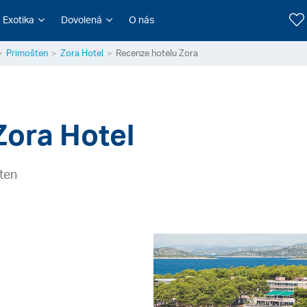
Exotika
Dovolená
O nás
Primošten
Zora Hotel
Recenze hotelu Zora
Zora Hotel
ten