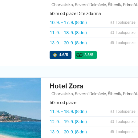
Chorvatsko, Severní Dalmácie, Šibenik, Primošt
50 m od pláže
Dítě zdarma
10. 9.
–
17. 9.
(8 dní)
| polopenze
11. 9.
–
18. 9.
(8 dní)
| polopenze
13. 9.
–
20. 9.
(8 dní)
| polopenze
4.6
/5
3.5
/5
Hotel Zora
Chorvatsko, Severní Dalmácie, Šibenik, Primošt
50 m od pláže
11. 9.
–
18. 9.
(8 dní)
| polopenze
12. 9.
–
19. 9.
(8 dní)
| polopenze
13. 9.
–
20. 9.
(8 dní)
| polopenze