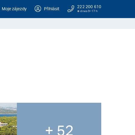
222 200 610
Moje zájezdy
Přihlásit
dnes 9–17 h
+ 52