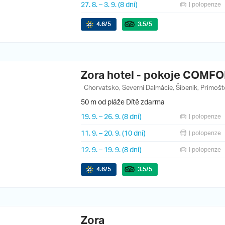
27. 8.
–
3. 9.
(8 dní)
| polopenze
4.6
/5
3.5
/5
Zora hotel - pokoje COMF
Chorvatsko, Severní Dalmácie, Šibenik, Primošt
50 m od pláže
Dítě zdarma
19. 9.
–
26. 9.
(8 dní)
| polopenze
11. 9.
–
20. 9.
(10 dní)
| polopenze
12. 9.
–
19. 9.
(8 dní)
| polopenze
4.6
/5
3.5
/5
Zora