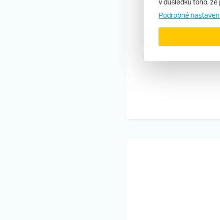
v důsledku toho, že 
Podrobné nastaven