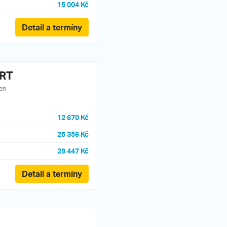
15 004 Kč
Detail a termíny
ORT
en
12 670 Kč
25 356 Kč
29 447 Kč
Detail a termíny