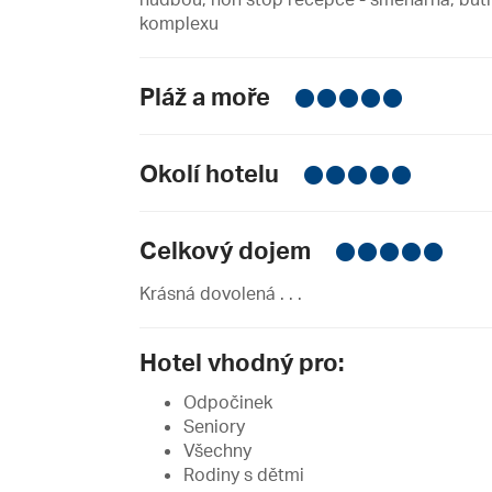
komplexu
Pláž a moře
Okolí hotelu
Celkový dojem
Krásná dovolená . . .
Hotel vhodný pro:
Odpočinek
Seniory
Všechny
Rodiny s dětmi