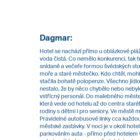
Dagmar:
Hotel se nachází přímo u oblázkové plá
voda čistá. Co nemělo konkurenci, tak 
snídaně a večeře formou švédských sto
moře a staré městečko. Kdo chtěl, mohl si
stačila bohatě polopenze. Všechno jídl
nestalo, že by něco chybělo nebo nebylo
vstřícný personál. Do malebného měst
která vede od hotelu až do centra star
rodiny s dětmi i pro seniory. Ve městě mo
Pravidelné autobusové linky cca každou
městské zastávky. V noci je v okolí hotel
parkováním auta - přímo před hotelem v