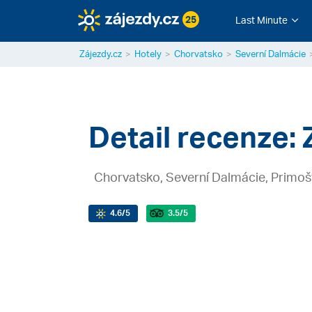
25
Last Minute
Zájezdy.cz
Hotely
Chorvatsko
Severní Dalmácie
Detail recenze: 
Chorvatsko, Severní Dalmácie, Primoš
4.6
/5
3.5
/5