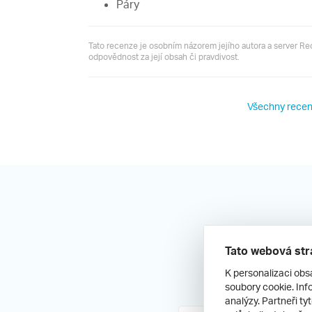
Páry
Tato recenze je osobním názorem jejího autora a server R
odpovědnost za její obsah či pravdivost.
Všechny recen
Tato webová str
K personalizaci obs
soubory cookie. Info
analýzy. Partneři ty