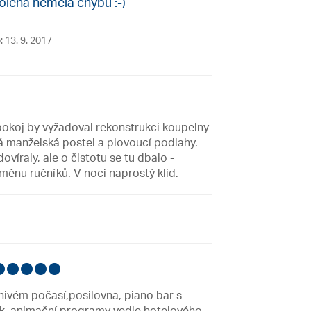
olená neměla chybu :-)
: 13. 9. 2017
pokoj by vyžadoval rekonstrukci koupelny
á manželská postel a plovoucí podlahy.
víraly, ale o čistotu se tu dbalo -
měnu ručníků. V noci naprostý klid.
znivém počasí,posilovna, piano bar s
ik, animační programy vedle hotelového