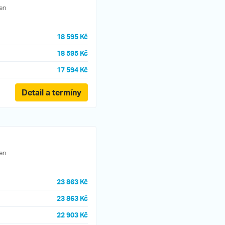
en
18 595 Kč
18 595 Kč
17 594 Kč
Detail a termíny
en
23 863 Kč
23 863 Kč
22 903 Kč