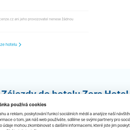
ecenze.cz ani jeho provozovatel nenese žádnou
ze hotelu
Zájezdy do hotelu Zora Hotel
ánka používá cookies
ahu a reklam, poskytování funkcí sociálních médií a analýze naší návšt
rmace o tom, jak náš web používáte, sdílíme se svými partnery pro sociál
to údaje mohou zkombinovat s dalšími informacemi, které jste jim poskytli