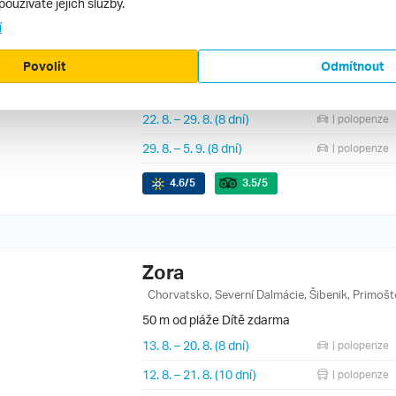
používáte jejich služby.
Hotel Zora
í
Chorvatsko, Severní Dalmácie, Šibenik, Primošt
50 m od pláže
Povolit
Odmítnout
15. 8.
–
22. 8.
(8 dní)
| polopenze
22. 8.
–
29. 8.
(8 dní)
| polopenze
29. 8.
–
5. 9.
(8 dní)
| polopenze
4.6
/5
3.5
/5
Zora
Chorvatsko, Severní Dalmácie, Šibenik, Primošt
50 m od pláže
Dítě zdarma
13. 8.
–
20. 8.
(8 dní)
| polopenze
12. 8.
–
21. 8.
(10 dní)
| polopenze