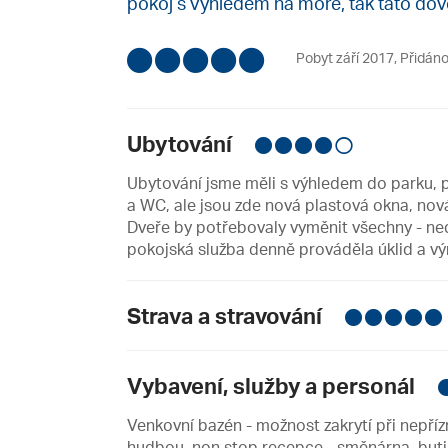
pokoj s výhledem na moře, tak tato dov
Pobyt září 2017
,
Přidáno
Ubytování
Ubytování jsme měli s výhledem do parku, 
a WC, ale jsou zde nová plastová okna, nov
Dveře by potřebovaly vyměnit všechny - nedo
pokojská služba denně prováděla úklid a vý
Strava a stravování
Vybavení, služby a personál
Venkovní bazén - možnost zakrytí při nepří
hudbou, non stop recepce - směnárna, but