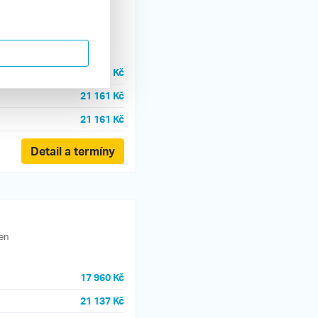
en
22 578 Kč
21 161 Kč
21 161 Kč
Detail a termíny
en
17 960 Kč
21 137 Kč