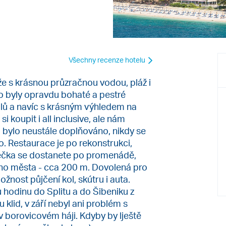
Všechny recenze hotelu
že s krásnou průzračnou vodou, pláž i
to byly opravdu bohaté a pestré
lů a navíc s krásným výhledem na
 koupit i all inclusive, ale nám
o bylo neustále doplňováno, nikdy se
. Restaurace je po rekonstrukci,
ečka se dostanete po promenádě,
ého města - cca 200 m. Dovolená pro
žnost půjčení kol, skútru i auta.
 hodinu do Splitu a do Šibeniku z
u klid, v září nebyl ani problém s
 borovicovém háji. Kdyby by lještě