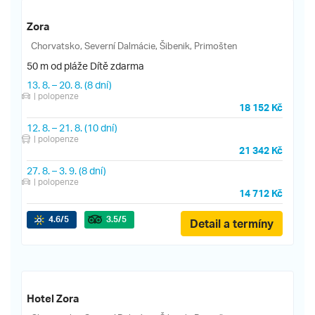
Zora
Chorvatsko, Severní Dalmácie, Šibenik, Primošten
50 m od pláže
Dítě zdarma
13. 8.
–
20. 8.
(8 dní)
| polopenze
18 152 Kč
12. 8.
–
21. 8.
(10 dní)
| polopenze
21 342 Kč
27. 8.
–
3. 9.
(8 dní)
| polopenze
14 712 Kč
4.6
/5
3.5
/5
Detail a termíny
Hotel Zora