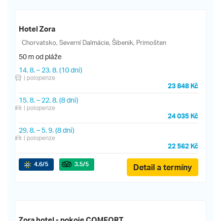
Hotel Zora
Chorvatsko, Severní Dalmácie, Šibenik, Primošten
50 m od pláže
14. 8.
–
23. 8.
(10 dní)
| polopenze
23 848 Kč
15. 8.
–
22. 8.
(8 dní)
| polopenze
24 035 Kč
29. 8.
–
5. 9.
(8 dní)
| polopenze
22 562 Kč
4.6
/5
3.5
/5
Detail a termíny
Zora hotel - pokoje COMFORT