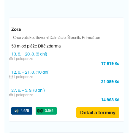
Zora
Chorvatsko, Severní Dalmácie, Šibenik, Primošten
50 m od pláže
Dítě zdarma
13. 8.
–
20. 8.
(8 dní)
| polopenze
17 919 Kč
12. 8.
–
21. 8.
(10 dní)
| polopenze
21 089 Kč
27. 8.
–
3. 9.
(8 dní)
| polopenze
14 963 Kč
4.6
/5
3.5
/5
Detail a termíny