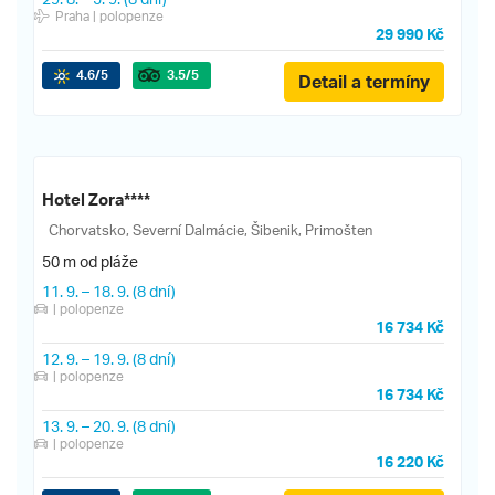
Praha
| polopenze
29 990 Kč
4.6
/5
3.5
/5
Detail a termíny
Hotel Zora****
Chorvatsko, Severní Dalmácie, Šibenik, Primošten
50 m od pláže
11. 9.
–
18. 9.
(8 dní)
| polopenze
16 734 Kč
12. 9.
–
19. 9.
(8 dní)
| polopenze
16 734 Kč
13. 9.
–
20. 9.
(8 dní)
| polopenze
16 220 Kč