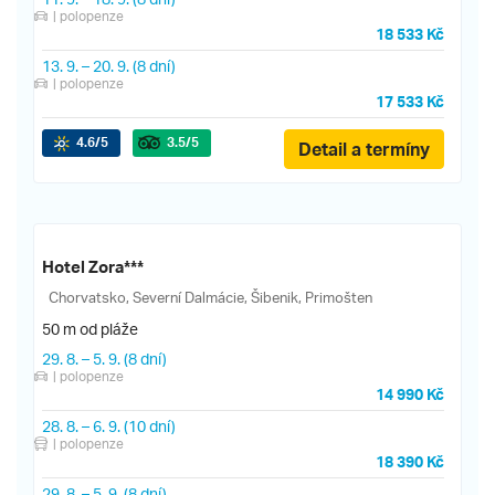
| polopenze
18 533 Kč
13. 9.
–
20. 9.
(8 dní)
| polopenze
17 533 Kč
4.6
/5
3.5
/5
Detail a termíny
Hotel Zora***
Chorvatsko, Severní Dalmácie, Šibenik, Primošten
50 m od pláže
29. 8.
–
5. 9.
(8 dní)
| polopenze
14 990 Kč
28. 8.
–
6. 9.
(10 dní)
| polopenze
18 390 Kč
29. 8.
–
5. 9.
(8 dní)