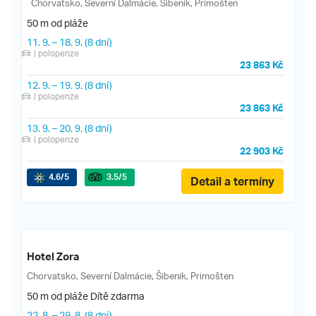
Chorvatsko, Severní Dalmácie, Šibenik, Primošten
50 m od pláže
11. 9.
–
18. 9.
(8 dní)
| polopenze
23 863 Kč
12. 9.
–
19. 9.
(8 dní)
| polopenze
23 863 Kč
13. 9.
–
20. 9.
(8 dní)
| polopenze
22 903 Kč
4.6
/5
3.5
/5
Detail a termíny
Hotel Zora
Chorvatsko, Severní Dalmácie, Šibenik, Primošten
50 m od pláže
Dítě zdarma
22. 8.
–
29. 8.
(8 dní)