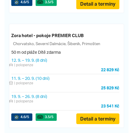
4.6
/5
3.5
/5
Detail a termíny
Zora hotel - pokoje PREMIER CLUB
Chorvatsko, Severní Dalmácie, Šibenik, Primošten
50 m od pláže
Dítě zdarma
12. 9.
–
19. 9.
(8 dní)
| polopenze
22 829 Kč
11. 9.
–
20. 9.
(10 dní)
| polopenze
25 829 Kč
19. 9.
–
26. 9.
(8 dní)
| polopenze
23 541 Kč
4.6
/5
3.5
/5
Detail a termíny