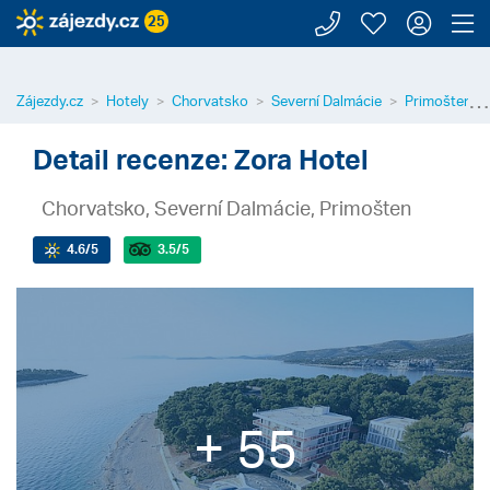
Zavolejte n
Moje záj
Přihl
Z
25
⋯
Zájezdy.cz
Hotely
Chorvatsko
Severní Dalmácie
Primošten
Detail recenze: Zora Hotel
Chorvatsko, Severní Dalmácie, Primošten
4.6
/5
3.5
/5
+ 55