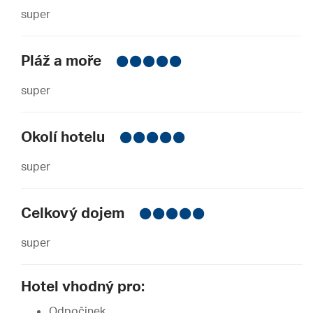
super
Pláž a moře
super
Okolí hotelu
super
Celkový dojem
super
Hotel vhodný pro:
Odpočinek