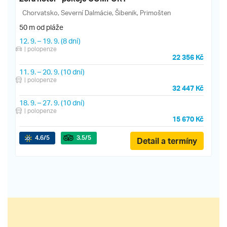
Chorvatsko, Severní Dalmácie, Šibenik, Primošten
50 m od pláže
12. 9.
–
19. 9.
(8 dní)
| polopenze
22 356 Kč
11. 9.
–
20. 9.
(10 dní)
| polopenze
32 447 Kč
18. 9.
–
27. 9.
(10 dní)
| polopenze
15 670 Kč
4.6
/5
3.5
/5
Detail a termíny