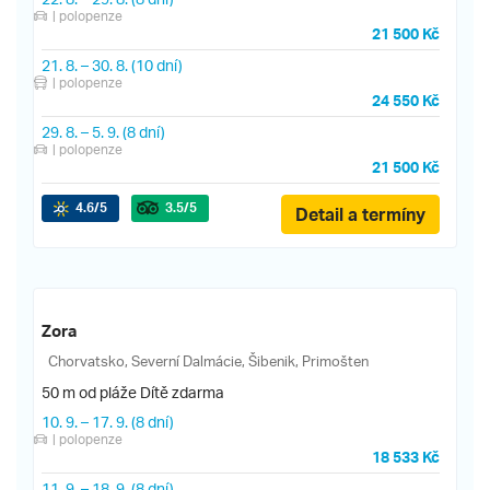
| polopenze
21 500 Kč
21. 8.
–
30. 8.
(10 dní)
| polopenze
24 550 Kč
29. 8.
–
5. 9.
(8 dní)
| polopenze
21 500 Kč
4.6
/5
3.5
/5
Detail a termíny
Zora
Chorvatsko, Severní Dalmácie, Šibenik, Primošten
50 m od pláže
Dítě zdarma
10. 9.
–
17. 9.
(8 dní)
| polopenze
18 533 Kč
11. 9.
–
18. 9.
(8 dní)