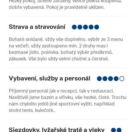
Hezký pokoj, účelně zařízený, velice pěkná koupelna,
dobře vybavená. Pokoj je pravidelně uklízen.
Strava a stravování
Bohaté snídaně, vždy vše doplněno, výběr ze 3 menu
na večeři, vždy zastoupeno min. 2 druhy mas i
bezmasé jídlo, polévka, bohatý výběr předkrmů,
zákusek. Vše bylo vždy velmi chutné a čerstvé.
Vybavení, služby a personál
Příjemný personál jak v recepci, tak v restauraci.
Navštívili jsme bazén a vířivku, vše hezké, čisté. Trochu
nám chybělo ještě jiné sportovní vyžití, například
stolní tenis, kulečník..
Sjezdovky, lyžařské tratě a vleky