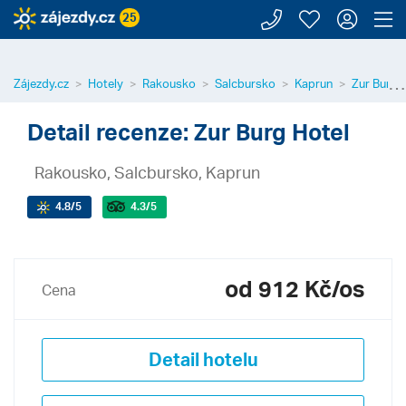
Zavolejte n
Moje záj
Přihl
Z
25
⋯
Zájezdy.cz
Hotely
Rakousko
Salcbursko
Kaprun
Zur Burg 
Detail recenze: Zur Burg Hotel
Rakousko, Salcbursko, Kaprun
4.8
/5
4.3
/5
od 912 Kč/os
Cena
Detail hotelu