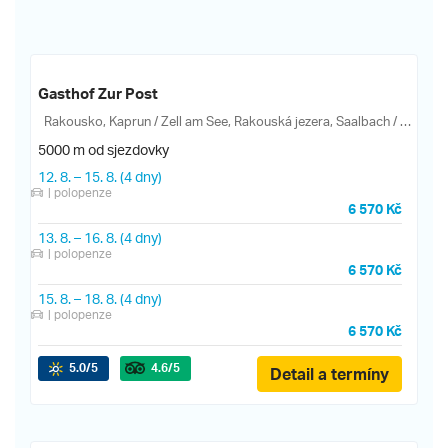
Gasthof Zur Post
Rakousko, Kaprun / Zell am See, Rakouská jezera, Saalbach / Leogang, Salcbursko, Zell am See, Maishofen, Schmittenhöhe, Zeller See
5000 m od sjezdovky
12. 8.
–
15. 8.
(4 dny)
| polopenze
6 570 Kč
13. 8.
–
16. 8.
(4 dny)
| polopenze
6 570 Kč
15. 8.
–
18. 8.
(4 dny)
| polopenze
6 570 Kč
5.0
/5
4.6
/5
Detail a termíny