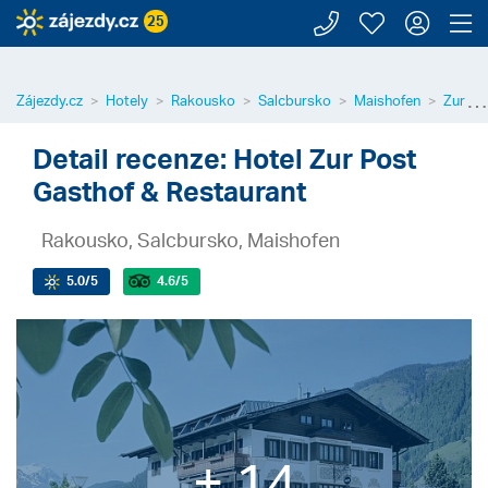
Zavolejte n
Moje záj
Přihl
Z
25
⋯
Zájezdy.cz
Hotely
Rakousko
Salcbursko
Maishofen
Zur Po
Detail recenze: Hotel Zur Post
Gasthof & Restaurant
Rakousko, Salcbursko, Maishofen
5.0
/5
4.6
/5
+ 14