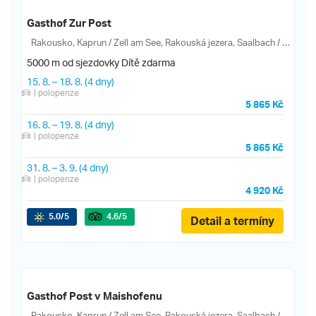
Gasthof Zur Post
Rakousko, Kaprun / Zell am See, Rakouská jezera, Saalbach / Leogang, Salcbursko, Zell am See, Maishofen, Schmittenhöhe, Zeller See
5000 m od sjezdovky
Dítě zdarma
15. 8.
–
18. 8.
(4 dny)
| polopenze
5 865 Kč
16. 8.
–
19. 8.
(4 dny)
| polopenze
5 865 Kč
31. 8.
–
3. 9.
(4 dny)
| polopenze
4 920 Kč
5.0
/5
4.6
/5
Detail a termíny
Gasthof Post v Maishofenu
Rakousko, Kaprun / Zell am See, Rakouská jezera, Saalbach / Leogang, Salcbursko, Zell am See, Maishofen, Schmittenhöhe, Zeller See