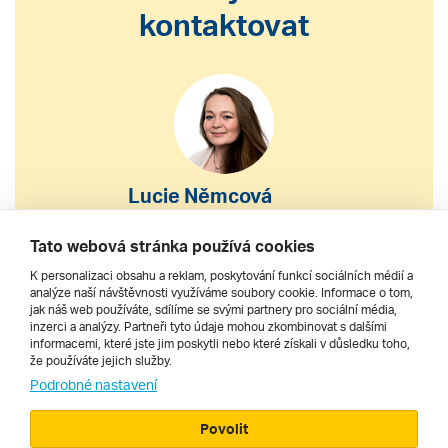
kontaktovat
Lucie Němcová
S výběrem nebo nákupem
Tato webová stránka používá cookies
zájezdu vám pomohu
K personalizaci obsahu a reklam, poskytování funkcí sociálních médií a
analýze naší návštěvnosti využíváme soubory cookie. Informace o tom,
jak náš web používáte, sdílíme se svými partnery pro sociální média,
222 200 610
inzerci a analýzy. Partneři tyto údaje mohou zkombinovat s dalšími
informacemi, které jste jim poskytli nebo které získali v důsledku toho,
že používáte jejich služby.
dnes 8–20 h
Podrobné nastavení
Povolit