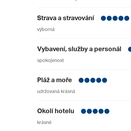
Strava a stravování
výborná
Vybavení, služby a personál
spokojenost
Pláž a moře
udržovaná krásná
Okolí hotelu
krásné