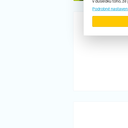
v důsledku toho, že 
Podrobné nastaven