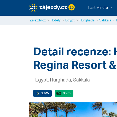
25
Last Minute
Zájezdy.cz
Hotely
Egypt
Hurghada
Sakkala
Detail recenze:
Regina Resort &
Egypt, Hurghada, Sakkala
2.6
/5
3.9
/5