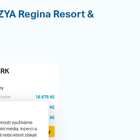
 ZYA Regina Resort &
ARK
ny
16 675 Kč
clusive
16 935 Kč
clusive
19 825 Kč
lusive
ěvnosti využíváme
ní média, inzerci a
Detail a termíny
 nebo které získali