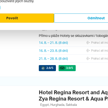
používáte jejich služby.
í
Regina Resort and Aquapar
Povolit
Odmítnout
Regina Resort and Aquapar
Egypt, Hurghada, Sakkala
Přímo u pláže
Hotely se skluzavkami / tobogá
14. 8.
–
21. 8.
(8 dní)
Praha
| all in
16. 8.
–
23. 8.
(8 dní)
Praha
| all in
21. 8.
–
28. 8.
(8 dní)
Praha
| all in
2.6
/5
3.9
/5
Hotel Regina Resort and Aq
Zya Regina Resort & Aqua P
Egypt, Hurghada, Sakkala