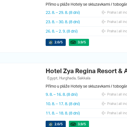
Přímo u pláže
Hotely se skluzavkami / tobogá
22. 8.
–
29. 8.
(8 dní)
Praha
| all in
23. 8.
–
30. 8.
(8 dní)
Praha
| all in
26. 8.
–
2. 9.
(8 dní)
Praha
| all in
2.6
/5
3.9
/5
Hotel Zya Regina Resort & 
Egypt, Hurghada, Sakkala
Přímo u pláže
Hotely se skluzavkami / tobogá
9. 8.
–
16. 8.
(8 dní)
Praha
| all in
10. 8.
–
17. 8.
(8 dní)
Praha
| all in
11. 8.
–
18. 8.
(8 dní)
Praha
| all in
2.6
/5
3.9
/5