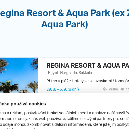
egina Resort & Aqua Park (ex
Aqua Park)
REGINA RESORT & AQUA P
Egypt, Hurghada, Sakkala
Přímo u pláže
Hotely se skluzavkami / tobogá
29. 8.
–
5. 9.
(8 dní)
Praha
| all in
12. 9.
–
19. 9.
(8 dní)
Praha
| all in
ánka používá cookies
31. 8.
–
7. 9.
(8 dní)
Brno
| all inc
ahu a reklam, poskytování funkcí sociálních médií a analýze naší návšt
rmace o tom, jak náš web používáte, sdílíme se svými partnery pro sociál
2.6
/5
3.9
/5
to údaje mohou zkombinovat s dalšími informacemi, které jste jim poskytli