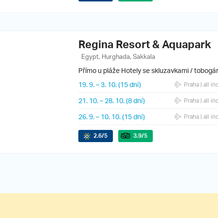
Regina Resort & Aquapark
Egypt, Hurghada, Sakkala
Přímo u pláže
Hotely se skluzavkami / tobogá
19. 9.
–
3. 10.
(15 dní)
Praha
| all in
21. 10.
–
28. 10.
(8 dní)
Praha
| all in
26. 9.
–
10. 10.
(15 dní)
Praha
| all in
2.6
/5
3.9
/5