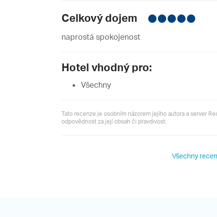
Celkový dojem
naprostá spokojenost
Hotel vhodný pro:
Všechny
Tato recenze je osobním názorem jejího autora a server R
odpovědnost za její obsah či pravdivost.
Všechny recen