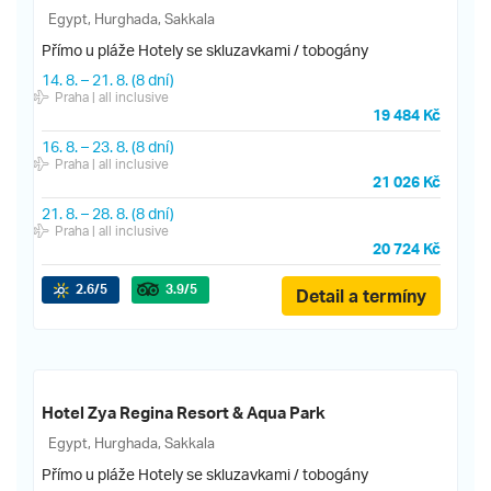
Egypt, Hurghada, Sakkala
Přímo u pláže
Hotely se skluzavkami / tobogány
14. 8.
–
21. 8.
(8 dní)
Praha
| all inclusive
19 484 Kč
16. 8.
–
23. 8.
(8 dní)
Praha
| all inclusive
21 026 Kč
21. 8.
–
28. 8.
(8 dní)
Praha
| all inclusive
20 724 Kč
2.6
/5
3.9
/5
Detail a termíny
Hotel Zya Regina Resort & Aqua Park
Egypt, Hurghada, Sakkala
Přímo u pláže
Hotely se skluzavkami / tobogány