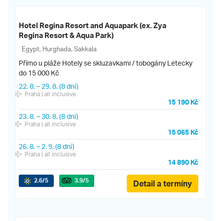
Hotel Regina Resort and Aquapark (ex. Zya
Regina Resort & Aqua Park)
Egypt, Hurghada, Sakkala
Přímo u pláže
Hotely se skluzavkami / tobogány
Letecky
do 15 000 Kč
22. 8.
–
29. 8.
(8 dní)
Praha
| all inclusive
15 190 Kč
23. 8.
–
30. 8.
(8 dní)
Praha
| all inclusive
15 065 Kč
26. 8.
–
2. 9.
(8 dní)
Praha
| all inclusive
14 890 Kč
2.6
/5
3.9
/5
Detail a termíny