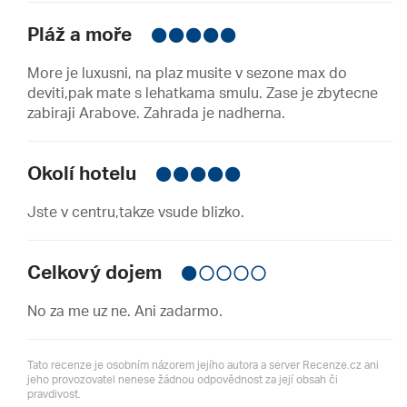
Pláž a moře
More je luxusni, na plaz musite v sezone max do
deviti,pak mate s lehatkama smulu. Zase je zbytecne
zabiraji Arabove. Zahrada je nadherna.
Okolí hotelu
Jste v centru,takze vsude blizko.
Celkový dojem
No za me uz ne. Ani zadarmo.
Tato recenze je osobním názorem jejího autora a server Recenze.cz ani
jeho provozovatel nenese žádnou odpovědnost za její obsah či
pravdivost.