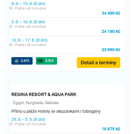
8. 8.
–
15. 8.
(8 dní)
Praha
| all inclusive
24 490 Kč
9. 8.
–
16. 8.
(8 dní)
Praha
| all inclusive
24 190 Kč
10. 8.
–
17. 8.
(8 dní)
Praha
| all inclusive
23 990 Kč
2.6
/5
3.9
/5
Detail a termíny
REGINA RESORT & AQUA PARK
Egypt, Hurghada, Sakkala
Přímo u pláže
Hotely se skluzavkami / tobogány
29. 8.
–
5. 9.
(8 dní)
Praha
| all inclusive
16 675 Kč