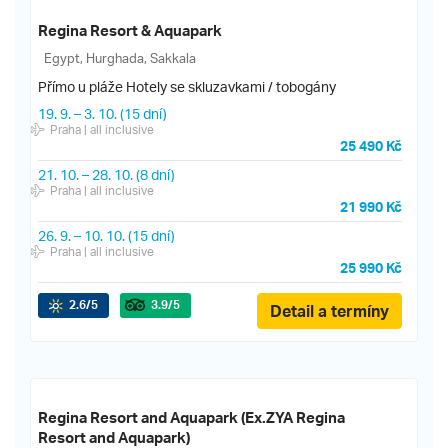
Regina Resort & Aquapark
Egypt, Hurghada, Sakkala
Přímo u pláže
Hotely se skluzavkami / tobogány
19. 9.
–
3. 10.
(15 dní)
Praha
| all inclusive
25 490 Kč
21. 10.
–
28. 10.
(8 dní)
Praha
| all inclusive
21 990 Kč
26. 9.
–
10. 10.
(15 dní)
Praha
| all inclusive
25 990 Kč
2.6
/5
3.9
/5
Detail a termíny
Regina Resort and Aquapark (Ex.ZYA Regina
Resort and Aquapark)