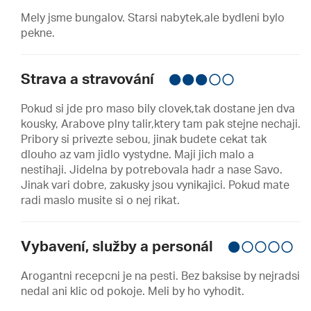
Mely jsme bungalov. Starsi nabytek,ale bydleni bylo
pekne.
Strava a stravování
Pokud si jde pro maso bily clovek,tak dostane jen dva
kousky, Arabove plny talir,ktery tam pak stejne nechaji.
Pribory si privezte sebou, jinak budete cekat tak
dlouho az vam jidlo vystydne. Maji jich malo a
nestihaji. Jidelna by potrebovala hadr a nase Savo.
Jinak vari dobre, zakusky jsou vynikajici. Pokud mate
radi maslo musite si o nej rikat.
Vybavení, služby a personál
Arogantni recepcni je na pesti. Bez baksise by nejradsi
nedal ani klic od pokoje. Meli by ho vyhodit.