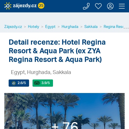
Zavolejte n
Moje záj
Přihl
Z
25
⋯
Zájezdy.cz
Hotely
Egypt
Hurghada
Sakkala
Regina Resort 
Detail recenze: Hotel Regina
Resort & Aqua Park (ex ZYA
Regina Resort & Aqua Park)
Egypt, Hurghada, Sakkala
2.6
/5
3.9
/5
+ 76