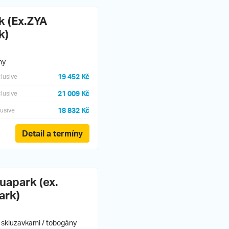
k (Ex.ZYA
k)
ny
19 452 Kč
clusive
21 009 Kč
clusive
18 832 Kč
lusive
Detail a termíny
uapark (ex.
ark)
 skluzavkami / tobogány