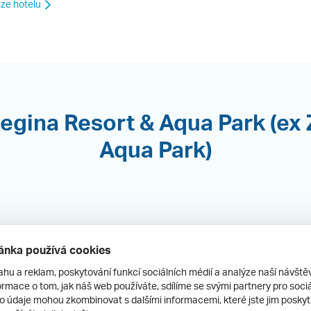
ze hotelu
egina Resort & Aqua Park (ex
Aqua Park)
Regina Resort & Aquapark
ánka používá cookies
Egypt, Hurghada, Sakkala
ahu a reklam, poskytování funkcí sociálních médií a analýze naší návšt
rmace o tom, jak náš web používáte, sdílíme se svými partnery pro sociál
Přímo u pláže
Hotely se skluzavkami / tobogá
to údaje mohou zkombinovat s dalšími informacemi, které jste jim poskytli
19. 9.
–
3. 10.
(15 dní)
Praha
| all in