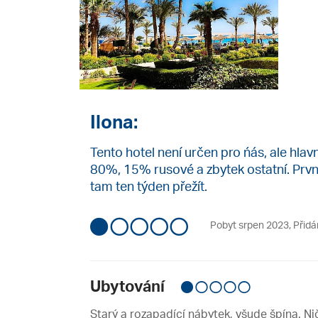
Ilona:
Tento hotel není určen pro ńás, ale hlavn
80%, 15% rusové a zbytek ostatní. Prvn
tam ten týden přežít.
Pobyt srpen 2023
,
Přidá
Ubytování
Starý a rozapadící nábytek, všude špína. N