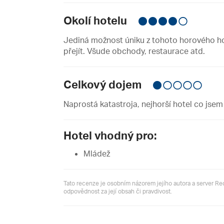
Okolí hotelu
Jediná možnost úniku z tohoto horového hot
přejít. Všude obchody, restaurace atd.
Celkový dojem
Naprostá katastroja, nejhorší hotel co jsem 
Hotel vhodný pro:
Mládež
Tato recenze je osobním názorem jejího autora a server R
odpovědnost za její obsah či pravdivost.