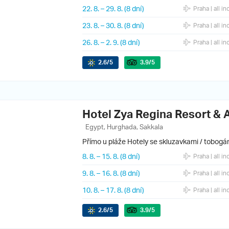
22. 8.
–
29. 8.
(8 dní)
Praha
| all in
23. 8.
–
30. 8.
(8 dní)
Praha
| all in
26. 8.
–
2. 9.
(8 dní)
Praha
| all in
2.6
/5
3.9
/5
Hotel Zya Regina Resort & 
Egypt, Hurghada, Sakkala
Přímo u pláže
Hotely se skluzavkami / tobogá
8. 8.
–
15. 8.
(8 dní)
Praha
| all in
9. 8.
–
16. 8.
(8 dní)
Praha
| all in
10. 8.
–
17. 8.
(8 dní)
Praha
| all in
2.6
/5
3.9
/5