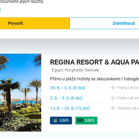
používáte jejich služby.
21. 10.
–
28. 10.
(8 dní)
Praha
| all in
í
26. 9.
–
10. 10.
(15 dní)
Praha
| all in
Povolit
Odmítnout
2.6
/5
3.9
/5
REGINA RESORT & AQUA P
Egypt, Hurghada, Sakkala
Přímo u pláže
Hotely se skluzavkami / tobogá
29. 8.
–
5. 9.
(8 dní)
Praha
| all in
2. 9.
–
9. 9.
(8 dní)
Praha
| all in
12. 8.
–
26. 8.
(15 dní)
Ostrava
| all 
2.6
/5
3.9
/5