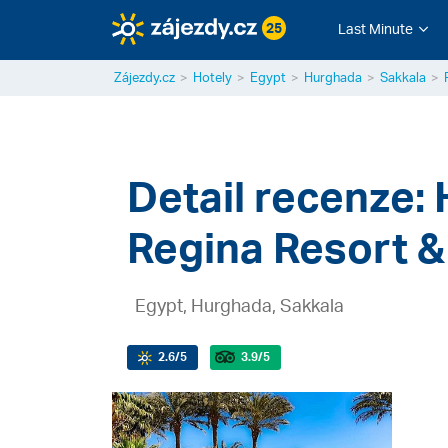
25
Last Minute
Zájezdy.cz
Hotely
Egypt
Hurghada
Sakkala
Detail recenze:
Regina Resort &
Egypt, Hurghada, Sakkala
2.6
/5
3.9
/5