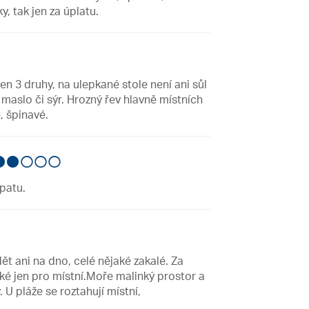
, tak jen za úplatu.
jen 3 druhy, na ulepkané stole není ani sůl
maslo či sýr. Hrozný řev hlavně místních
, špinavé.
patu.
ět ani na dno, celé nějaké zakalé. Za
ké jen pro místní.Moře malinký prostor a
 U pláže se roztahují místní,