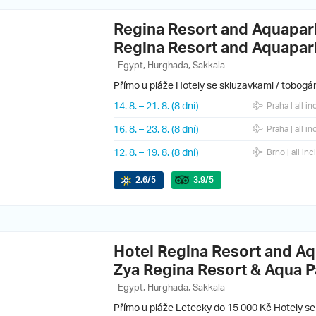
Regina Resort and Aquapar
Regina Resort and Aquapar
Egypt, Hurghada, Sakkala
Přímo u pláže
Hotely se skluzavkami / tobogá
14. 8.
–
21. 8.
(8 dní)
Praha
| all in
16. 8.
–
23. 8.
(8 dní)
Praha
| all in
12. 8.
–
19. 8.
(8 dní)
Brno
| all inc
2.6
/5
3.9
/5
Hotel Regina Resort and Aq
Zya Regina Resort & Aqua P
Egypt, Hurghada, Sakkala
Přímo u pláže
Letecky do 15 000 Kč
Hotely se