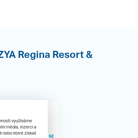
 ZYA Regina Resort &
ěvnosti využíváme
ní média, inzerci a
ny
 nebo které získali
25 490 Kč
clusive