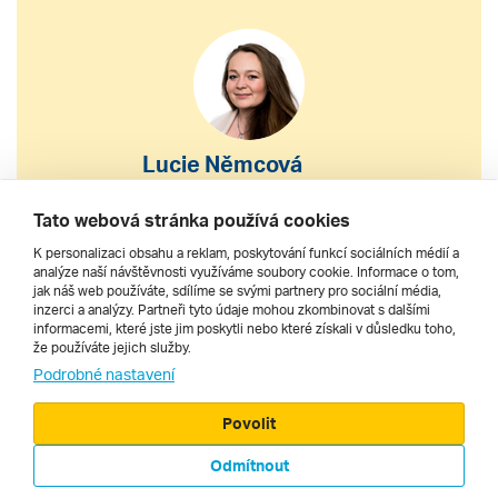
Lucie Němcová
S výběrem nebo nákupem
Tato webová stránka používá cookies
zájezdu vám pomohu
K personalizaci obsahu a reklam, poskytování funkcí sociálních médií a
analýze naší návštěvnosti využíváme soubory cookie. Informace o tom,
jak náš web používáte, sdílíme se svými partnery pro sociální média,
222 200 610
inzerci a analýzy. Partneři tyto údaje mohou zkombinovat s dalšími
informacemi, které jste jim poskytli nebo které získali v důsledku toho,
že používáte jejich služby.
dnes 8–20 h
Podrobné nastavení
Povolit
Odmítnout
© 2000 - 2026, Zájezdy.cz