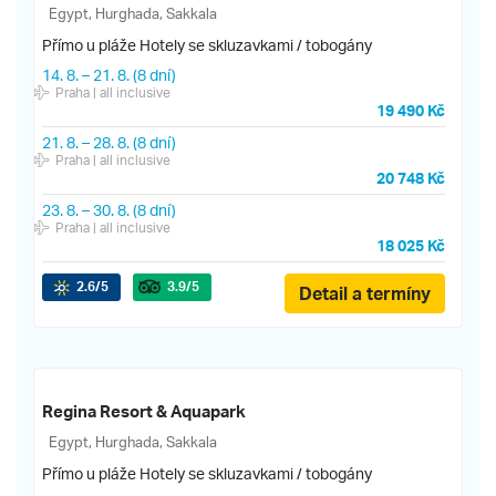
Egypt, Hurghada, Sakkala
Přímo u pláže
Hotely se skluzavkami / tobogány
14. 8.
–
21. 8.
(8 dní)
Praha
| all inclusive
19 490 Kč
21. 8.
–
28. 8.
(8 dní)
Praha
| all inclusive
20 748 Kč
23. 8.
–
30. 8.
(8 dní)
Praha
| all inclusive
18 025 Kč
2.6
/5
3.9
/5
Detail a termíny
Regina Resort & Aquapark
Egypt, Hurghada, Sakkala
Přímo u pláže
Hotely se skluzavkami / tobogány