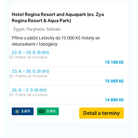
Hotel Regina Resort and Aquapark (ex. Zya
Regina Resort & Aqua Park)
Egypt, Hurghada, Sakkala
Přímo u pláže
Letecky do 15 000 Kč
Hotely se
skluzavkami / tobogány
22. 8.
–
29. 8.
(8 dní)
Praha
| all inclusive
15 190 Kč
23. 8.
–
30. 8.
(8 dní)
Praha
| all inclusive
15 065 Kč
26. 8.
–
2. 9.
(8 dní)
Praha
| all inclusive
14 890 Kč
2.6
/5
3.9
/5
Detail a termíny