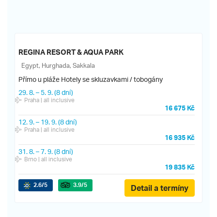
REGINA RESORT & AQUA PARK
Egypt, Hurghada, Sakkala
Přímo u pláže
Hotely se skluzavkami / tobogány
29. 8.
–
5. 9.
(8 dní)
Praha
| all inclusive
16 675 Kč
12. 9.
–
19. 9.
(8 dní)
Praha
| all inclusive
16 935 Kč
31. 8.
–
7. 9.
(8 dní)
Brno
| all inclusive
19 835 Kč
2.6
/5
3.9
/5
Detail a termíny