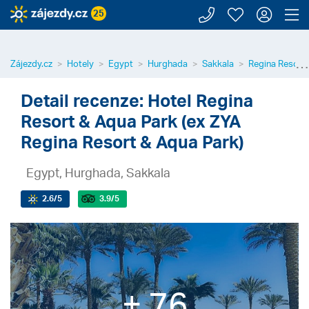
Zavolejte n
Moje záj
Přihl
Z
25
⋯
Zájezdy.cz
Hotely
Egypt
Hurghada
Sakkala
Regina Resort 
Detail recenze: Hotel Regina
Resort & Aqua Park (ex ZYA
Regina Resort & Aqua Park)
Egypt, Hurghada, Sakkala
2.6
/5
3.9
/5
+ 76