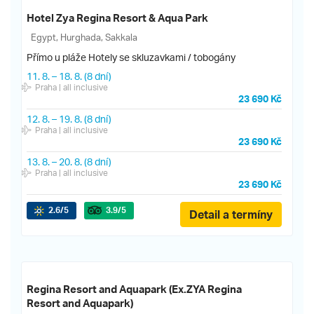
Hotel Zya Regina Resort & Aqua Park
Egypt, Hurghada, Sakkala
Přímo u pláže
Hotely se skluzavkami / tobogány
11. 8.
–
18. 8.
(8 dní)
Praha
| all inclusive
23 690 Kč
12. 8.
–
19. 8.
(8 dní)
Praha
| all inclusive
23 690 Kč
13. 8.
–
20. 8.
(8 dní)
Praha
| all inclusive
23 690 Kč
2.6
/5
3.9
/5
Detail a termíny
Regina Resort and Aquapark (Ex.ZYA Regina
Resort and Aquapark)