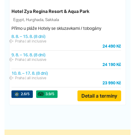
Hotel Zya Regina Resort & Aqua Park
Egypt, Hurghada, Sakkala
Přímo u pláže
Hotely se skluzavkami / tobogány
8. 8.
–
15. 8.
(8 dní)
Praha
| all inclusive
24 490 Kč
9. 8.
–
16. 8.
(8 dní)
Praha
| all inclusive
24 190 Kč
10. 8.
–
17. 8.
(8 dní)
Praha
| all inclusive
23 990 Kč
2.6
/5
3.9
/5
Detail a termíny