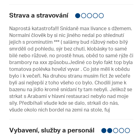
Strava a stravování
Naprostá katastrofa!!! Snídaně max lívance s džemem.
Normalní člověk by si nic jiného nedal po shlednutí
jejich s prominutím *** ( salámy bud růžový nebo bílý
smrděli od pohledu, sýr bez chuti, klobásky to samé
bilé nebo růžové. no prostě hnus, oběd to samé rýže či
brambory na xxx způsobu.Jediné co bylo fakt top byla
tomatova polévka hovězí vyvar . Co jste měli k obědu
bylo i k večeři. Na druhou stranu musím říct že večeře
byli asi nejlepší z toho všeho co bylo. Chodili jsme k
bazenu na jídlo kromě snídaní ty tam nebyli. Jelikož se
strkat s Arabami v hlavní restauraci nebylo nad moje
síly. Předbíhali všude kde se dalo, strkali do nás,
všude okolo nich bordel na zemi na stole, fuj
Vybavení, služby a personál