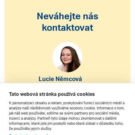
Neváhejte nás
kontaktovat
Lucie Němcová
S výběrem nebo nákupem
Tato webová stránka používá cookies
zájezdu vám pomohu
K personalizaci obsahu a reklam, poskytování funkcí sociálních médií a
analýze naší návštěvnosti využíváme soubory cookie. Informace o tom,
jak náš web používáte, sdílíme se svými partnery pro sociální média,
222 200 610
inzerci a analýzy. Partneři tyto údaje mohou zkombinovat s dalšími
informacemi, které jste jim poskytli nebo které získali v důsledku toho,
že používáte jejich služby.
dnes 8–20 h