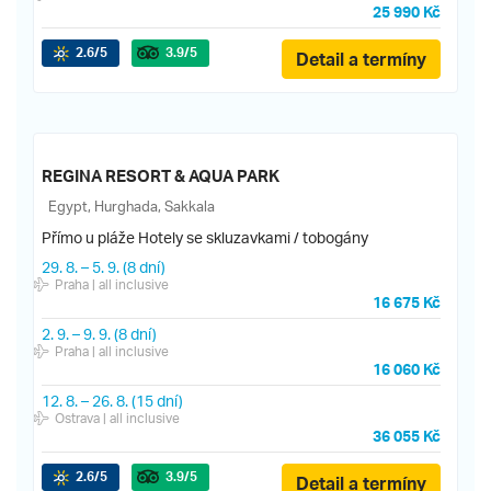
25 990 Kč
2.6
/5
3.9
/5
Detail a termíny
REGINA RESORT & AQUA PARK
Egypt, Hurghada, Sakkala
Přímo u pláže
Hotely se skluzavkami / tobogány
29. 8.
–
5. 9.
(8 dní)
Praha
| all inclusive
16 675 Kč
2. 9.
–
9. 9.
(8 dní)
Praha
| all inclusive
16 060 Kč
12. 8.
–
26. 8.
(15 dní)
Ostrava
| all inclusive
36 055 Kč
2.6
/5
3.9
/5
Detail a termíny