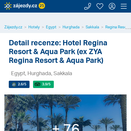
Zavolejte n
Moje záj
Přihl
Z
25
⋯
Zájezdy.cz
Hotely
Egypt
Hurghada
Sakkala
Regina Resort 
Detail recenze: Hotel Regina
Resort & Aqua Park (ex ZYA
Regina Resort & Aqua Park)
Egypt, Hurghada, Sakkala
2.6
/5
3.9
/5
+ 76