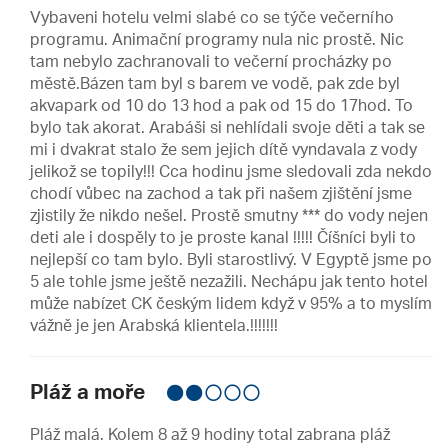
Vybaveni hotelu velmi slabé co se týče večerního
programu. Animační programy nula nic prostě. Nic
tam nebylo zachranovali to večerní procházky po
městě.Bázen tam byl s barem ve vodě, pak zde byl
akvapark od 10 do 13 hod a pak od 15 do 17hod. To
bylo tak akorat. Arabáši si nehlídali svoje děti a tak se
mi i dvakrat stalo že sem jejich dítě vyndavala z vody
jelikož se topily!!! Cca hodinu jsme sledovali zda nekdo
chodí vůbec na zachod a tak při našem zjištění jsme
zjistily že nikdo nešel. Prostě smutny *** do vody nejen
deti ale i dospěly to je proste kanal !!!!! Číšníci byli to
nejlepší co tam bylo. Byli starostlivý. V Egyptě jsme po
5 ale tohle jsme ještě nezažili. Nechápu jak tento hotel
může nabízet CK českým lidem když v 95% a to myslím
vážně je jen Arabská klientela.!!!!!!!
Pláž a moře
Pláž malá. Kolem 8 až 9 hodiny total zabrana pláž