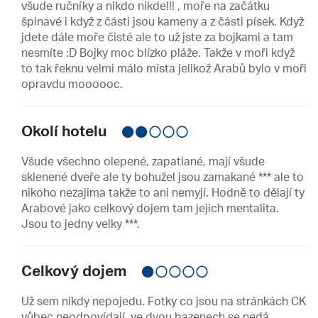
všude ručníky a nikdo nikde!!! , moře na začátku
špinavé i když z části jsou kameny a z části písek. Když
jdete dále moře čisté ale to už jste za bojkami a tam
nesmíte :D Bojky moc blízko pláže. Takže v moři když
to tak řeknu velmi málo místa jelikož Arabů bylo v moři
opravdu moooooc.
Okolí hotelu
Všude všechno olepené, zapatlané, mají všude
sklenené dveře ale ty bohužel jsou zamakané *** ale to
nikoho nezajima takže to ani nemyjí. Hodně to dělají ty
Arabové jako celkový dojem tam jejich mentalita.
Jsou to jedny velky ***.
Celkový dojem
Už sem nikdy nepojedu. Fotky co jsou na stránkách CK
vůbec neodpovídají. ve dvou bazenech se nedá