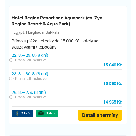
Hotel Regina Resort and Aquapark (ex. Zya
Regina Resort & Aqua Park)
Egypt, Hurghada, Sakkala
Přímo u pláže
Letecky do 15 000 Kč
Hotely se
skluzavkami / tobogány
22. 8.
–
29. 8.
(8 dní)
Praha
| all inclusive
15 640 Kč
23. 8.
–
30. 8.
(8 dní)
Praha
| all inclusive
15 590 Kč
26. 8.
–
2. 9.
(8 dní)
Praha
| all inclusive
14 965 Kč
2.6
/5
3.9
/5
Detail a termíny