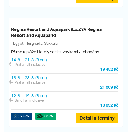
Regina Resort and Aquapark (Ex.ZYA Regina
Resort and Aquapark)
Egypt, Hurghada, Sakkala
Přímo u pláže
Hotely se skluzavkami / tobogány
14. 8.
–
21. 8.
(8 dní)
Praha
| all inclusive
19 452 Kč
16. 8.
–
23. 8.
(8 dní)
Praha
| all inclusive
21 009 Kč
12. 8.
–
19. 8.
(8 dní)
Brno
| all inclusive
18 832 Kč
2.6
/5
3.9
/5
Detail a termíny