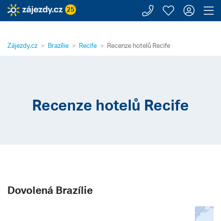
Zavolejte n
Moje záj
Přihl
Z
25
Zájezdy.cz
Brazílie
Recife
Recenze hotelů Recife
Recenze hotelů Recife
Dovolená Brazílie