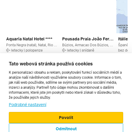
Aquaria Natal Hotel ****
Pousada Praia Joăo Fernandes ****
Ponta Negra (natal), Natal, Rio Grande Do Norte, Brazílie
Búzios, Armacao Dos Búzios, Rio De Janeiro, Brazílie
letecky | polopenze
letecky | snídaně
bez dopr
13. 12. – 25. 12. 2026
3. 2. – 15. 2. 2027
12. 11. 
59 209 Kč
79 779 Kč
177 36
Tato webová stránka používá cookies
K personalizaci obsahu a reklam, poskytování funkcí sociálních médií a
analýze naší návštěvnosti využíváme soubory cookie. Informace o tom,
Všechny
jak náš web používáte, sdílíme se svými partnery pro sociální média,
inzerci a analýzy. Partneři tyto údaje mohou zkombinovat s dalšími
informacemi, které jste jim poskytli nebo které získali v důsledku toho,
že používáte jejich služby.
Cestopisy
Podrobné nastavení
Povolit
Odmítnout
© 2000 - 2026, Zájezdy.cz