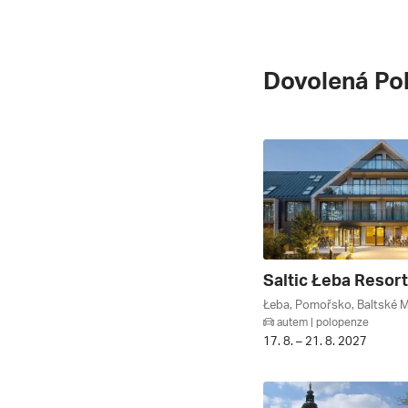
Dovolená Po
Łeba, Pomořsko, Baltské M
autem | polopenze
17. 8. – 21. 8. 2027