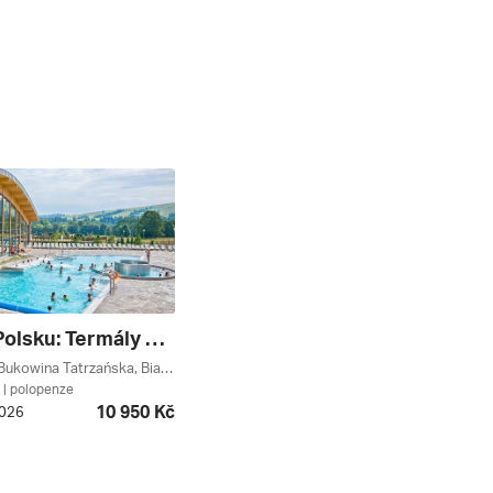
Relax V Polsku: Termály Pod Tatrami
Chochołów, Bukowina Tatrzańska, Białka Tatrzańska, Tatry, Malopolsko, Polsko
| polopenze
10 950 Kč
2026