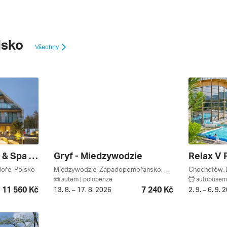
lsko
Všechny
Saltic Łeba Resort & Spa - Rekreační Pobyt
Gryf - Miedzywodzie
oře, Polsko
Międzywodzie, Západopomořansko, Baltské Moře, Polsko
autem | polopenze
autobusem 
11 560 Kč
7 240 Kč
13. 8. – 17. 8. 2026
2. 9. – 6. 9. 