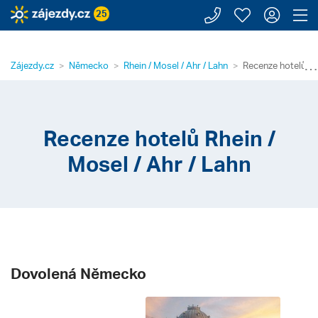
Zavolejte n
Moje záj
Přihl
Z
25
⋯
Zájezdy.cz
Německo
Rhein / Mosel / Ahr / Lahn
Recenze hotelů Rhe
Recenze hotelů Rhein /
Mosel / Ahr / Lahn
Dovolená Německo