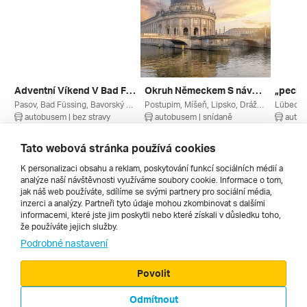
Adventní Víkend V Bad Füssing A Vánoční Trhy V Pasově ***
Okruh Německem S návštěvou Berlína
„pecky
Pasov, Bad Füssing, Bavorský Les, Bavorsko, Německo
Postupim, Míšeň, Lipsko, Drážďany, Sasko, Braniborsko, Berlín, Německo
autobusem | bez stravy
autobusem | snídaně
autob
4. 12. – 6. 12. 2026
6. 8. – 8. 8. 2027
25. 9. –
4 599 Kč
6 649 Kč
11 890
Tato webová stránka používá cookies
K personalizaci obsahu a reklam, poskytování funkcí sociálních médií a
analýze naší návštěvnosti využíváme soubory cookie. Informace o tom,
Všechny
jak náš web používáte, sdílíme se svými partnery pro sociální média,
inzerci a analýzy. Partneři tyto údaje mohou zkombinovat s dalšími
informacemi, které jste jim poskytli nebo které získali v důsledku toho,
že používáte jejich služby.
Cestopisy
Podrobné nastavení
Povolit
Odmítnout
© 2000 - 2026, Zájezdy.cz