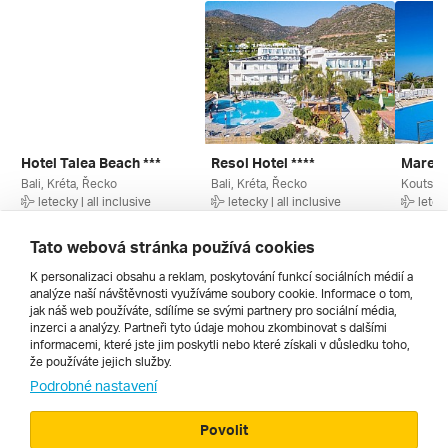
Hotel Talea Beach ***
Resol Hotel ****
Mare V
Bali, Kréta, Řecko
Bali, Kréta, Řecko
Koutsoun
letecky | all inclusive
letecky | all inclusive
leteck
19. 8. – 26. 8. 2026
29. 8. – 5. 9. 2026
6. 9. – 
17 990 Kč
17 990 Kč
21 990
Tato webová stránka používá cookies
K personalizaci obsahu a reklam, poskytování funkcí sociálních médií a
analýze naší návštěvnosti využíváme soubory cookie. Informace o tom,
Všechny
jak náš web používáte, sdílíme se svými partnery pro sociální média,
inzerci a analýzy. Partneři tyto údaje mohou zkombinovat s dalšími
informacemi, které jste jim poskytli nebo které získali v důsledku toho,
že používáte jejich služby.
Cestopisy
Podrobné nastavení
Povolit