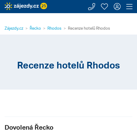
Zavolejte n
Moje záj
Přihl
Z
25
Zájezdy.cz
Řecko
Rhodos
Recenze hotelů Rhodos
Recenze hotelů Rhodos
Dovolená Řecko