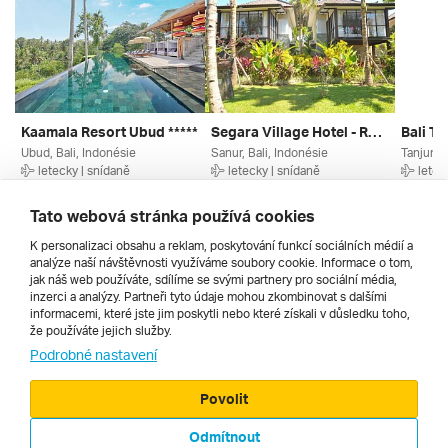
Kaamala Resort Ubud *****
Segara Village Hotel - Renovace Od Dubna 2026 ****
Ubud, Bali, Indonésie
Sanur, Bali, Indonésie
Tanjung 
letecky | snídaně
letecky | snídaně
letec
29. 12. – 9. 1. 2027
23. 12. – 1. 1. 2027
21. 12.
70 189 Kč
62 984 Kč
62 283
Tato webová stránka používá cookies
K personalizaci obsahu a reklam, poskytování funkcí sociálních médií a
analýze naší návštěvnosti využíváme soubory cookie. Informace o tom,
Všechny
jak náš web používáte, sdílíme se svými partnery pro sociální média,
inzerci a analýzy. Partneři tyto údaje mohou zkombinovat s dalšími
informacemi, které jste jim poskytli nebo které získali v důsledku toho,
že používáte jejich služby.
Cestopisy
Podrobné nastavení
Povolit
Odmítnout
© 2000 - 2026, Zájezdy.cz