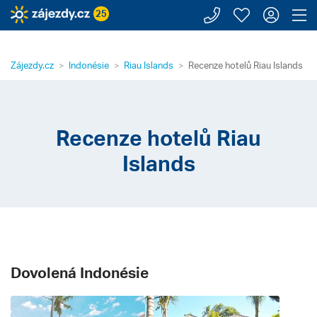
Zavolejte n
Moje záj
Přihl
Z
25
Zájezdy.cz
Indonésie
Riau Islands
Recenze hotelů Riau Islands
Recenze hotelů Riau
Islands
Dovolená Indonésie