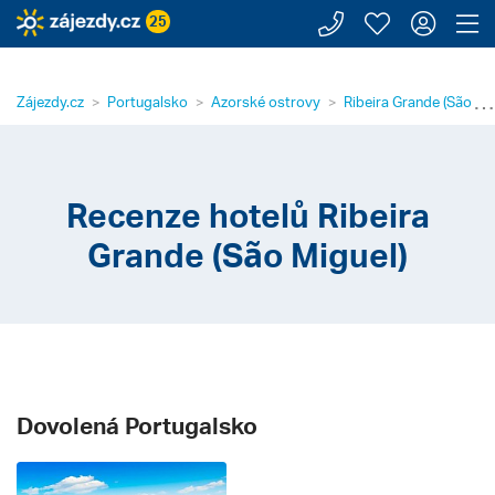
Zavolejte n
Moje záj
Přihl
Z
25
⋯
Zájezdy.cz
Portugalsko
Azorské ostrovy
Ribeira Grande (São Mi
Recenze hotelů Ribeira
Grande (São Miguel)
Dovolená Portugalsko