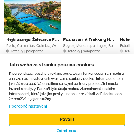
Nejkrásnější Železnice Portugalska
Poznávání A Trekking Na Algarve ***
Hotel V
Porto, Guimarães, Coimbra, Aveiro, Norte, Centro, Portugalsko
Sagres, Monchique, Lagos, Faro, Carvoeiro, Algarve, Portugalsko
letecky | polopenze
letecky | polopenze
letec
13. 10. – 20. 10. 2027
8. 9. – 15. 9. 2026
23. 10.
59 989 Kč
39 990 Kč
30 669
Tato webová stránka používá cookies
K personalizaci obsahu a reklam, poskytování funkcí sociálních médií a
analýze naší návštěvnosti využíváme soubory cookie. Informace o tom,
Všechny
jak náš web používáte, sdílíme se svými partnery pro sociální média,
inzerci a analýzy. Partneři tyto údaje mohou zkombinovat s dalšími
informacemi, které jste jim poskytli nebo které získali v důsledku toho,
že používáte jejich služby.
Cestopisy
Podrobné nastavení
Povolit
Odmítnout
© 2000 - 2026, Zájezdy.cz